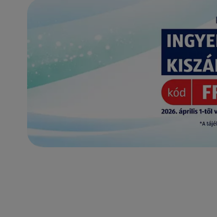
(új oldalon nyílik meg)