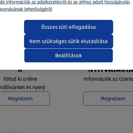
bi információk az adatkezelésről és az ahhoz adott hozzájárulás
avonásának lehetőségéről
Összes süti elfogadása
Nem szükséges sütik elutasítása
Beállítások
YEREMÉNYJÁTÉ
ÜZLETKERESŐ 
K
NYITVATART
Töltsd ki online
Információk az üzlete
rdőívünket és nyerj!
Megnézem
Megnézem