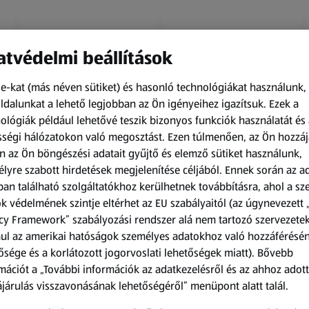
tvédelmi beállítások
e-kat (más néven sütiket) és hasonló technológiákat használunk,
dalunkat a lehető legjobban az Ön igényeihez igazítsuk.
Ezek a
ológiák például lehetővé teszik bizonyos funkciók használatát és 
Amíg a készlet tart
Amíg a készlet tart
ségi hálózatokon való megosztást. Ezen túlmenően, az Ön hozzáj
XXL
XXL
n az Ön böngészési adatait gyűjtő és elemző sütiket használunk,
ACTIMEL
O.B.
lyre szabott hirdetések megjelenítése céljából. Ennek során az a
Actimel joghurtital, 8
Procomfort tampon,
an található szolgáltatókhoz kerülhetnek továbbításra, ahol a s
palack
64 darab
k védelmének szintje eltérhet az EU szabályaitól (az úgynevezett 
0,8 kg
64 darabonként
(1 186,25 Ft/1 kg)
(59,36 Ft/1 darabonként)
cy Framework” szabályozási rendszer alá nem tartozó szervezete
ul az amerikai hatóságok személyes adatokhoz való hozzáférésé
949,00 Ft
3 799,00 Ft
ősége és a korlátozott jogorvoslati lehetőségek miatt). Bővebb
mációt a „További információk az adatkezelésről és az ahhoz adott
járulás visszavonásának lehetőségéről” menüpont alatt talál.