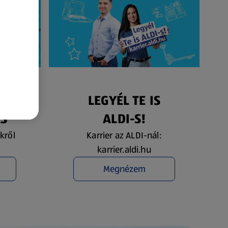
ÉS
LEGYÉL TE IS
ÁS
ALDI-S!
kről
Karrier az ALDI-nál:
karrier.aldi.hu
Megnézem