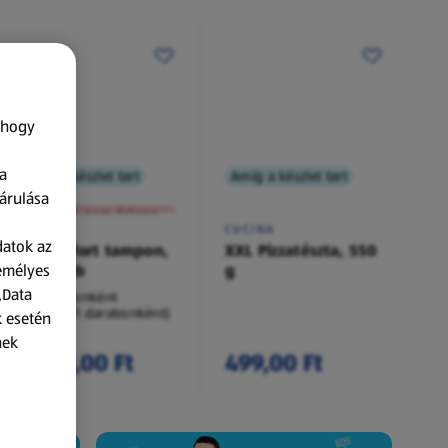
 hogy
a
Amíg a készlet tart
Amíg a készlet tart
XXL
árulása
A termék nem érkezett meg!
O.B.
CUCINA
datok az
Procomfort tampon,
XXL Pizzatészta, 550
zemélyes
54 darab
g
„Data
54 darabonként
(62,94 Ft/1 darabonként)
k esetén
nek
3 399,00 Ft
499,00 Ft