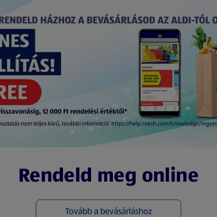
Rendeld meg online
Tovább a bevásárláshoz
(új oldalon nyílik meg)