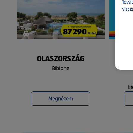
Továb
vissz
OLASZORSZÁG
N
Bibione
ké
Megnézem