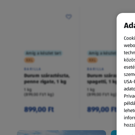
Ada
Cooki
webol
techn
Amíg a készlet tart
Amíg a készlet tart
közös
XXL
XXL
eseté
BARILLA
BARILLA
szemé
Durum száraztészta,
Durum száraztészta,
penne rigate, 1 kg
spagetti, 1 kg
USA-b
adato
1 kg
1 kg
(899,00 Ft/1 kg)
(899,00 Ft/1 kg)
Priva
példá
899,00 Ft
899,00 Ft
lehet
infor
hozzá