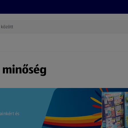
Termékeink
Online bevásárlás
Információk
Az én AL
(új oldalon nyílik meg)
s minőség
ainkért és