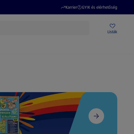
(új oldalon nyílik meg)
(új oldalon nyílik meg)
Karrier
GYIK és elérhetőség
Akciós újságok
ALDI Üzletek
Ajándékkártya
Szervizpont
Listák
DI-m