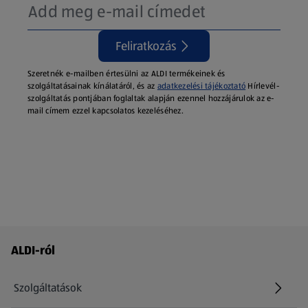
Feliratkozás
Szeretnék e-mailben értesülni az ALDI termékeinek és
szolgáltatásainak kínálatáról, és az
adatkezelési tájékoztató
Hírlevél-
szolgáltatás pontjában foglaltak alapján ezennel hozzájárulok az e-
mail címem ezzel kapcsolatos kezeléséhez.
Láblécmenü - további linkek
ALDI-ról
Szolgáltatások