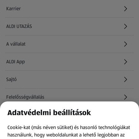
Karrier
(új oldalon nyílik meg)
ALDI UTAZÁS
(új oldalon nyílik meg)
A vállalat
ALDI App
Sajtó
Felelősségvállalás
Adatvédelmi beállítások
Információk
Cookie-kat (más néven sütiket) és hasonló technológiákat
Kérdőív
használunk, hogy weboldalunkat a lehető legjobban az