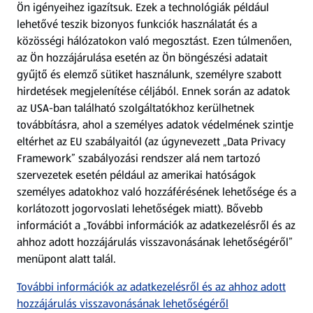
Ön igényeihez igazítsuk.
Ezek a technológiák például
lehetővé teszik bizonyos funkciók használatát és a
Fizetési lehetőségek
közösségi hálózatokon való megosztást. Ezen túlmenően,
az Ön hozzájárulása esetén az Ön böngészési adatait
ALDI utalványok
gyűjtő és elemző sütiket használunk, személyre szabott
hirdetések megjelenítése céljából. Ennek során az adatok
az USA-ban található szolgáltatókhoz kerülhetnek
Árcsökkentés
továbbításra, ahol a személyes adatok védelmének szintje
eltérhet az EU szabályaitól (az úgynevezett „Data Privacy
Adattörlő alkalmazás
Framework” szabályozási rendszer alá nem tartozó
szervezetek esetén például az amerikai hatóságok
Szervizpont
személyes adatokhoz való hozzáférésének lehetősége és a
(új oldalon nyílik meg)
korlátozott jogorvoslati lehetőségek miatt). Bővebb
információt a „További információk az adatkezelésről és az
Fedezz fel minket az interneten!
ahhoz adott hozzájárulás visszavonásának lehetőségéről”
menüpont alatt talál.
Töltsd le az ALDI Magyarország applikációt!
További információk az adatkezelésről és az ahhoz adott
hozzájárulás visszavonásának lehetőségéről