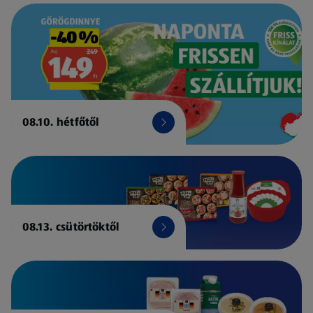
08.10. hétfőtől
08.13. csütörtöktől