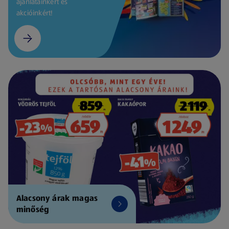
ajánlatainkért és
akcióinkért!
Alacsony árak magas
minőség