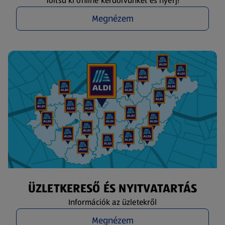
Töltsd ki online kérdőívünket és nyerj!
Megnézem
ÜZLETKERESŐ ÉS NYITVATARTÁS
Információk az üzletekről
Megnézem