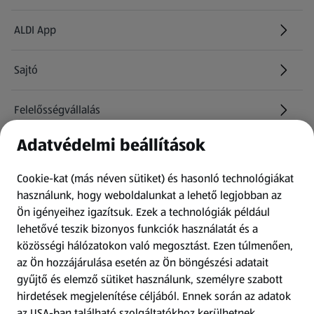
ALDI App
Sajtó
Felelősségvállalás
Adatvédelmi beállítások
Információk
Cookie-kat (más néven sütiket) és hasonló technológiákat
Kérdőív
használunk, hogy weboldalunkat a lehető legjobban az
Ön igényeihez igazítsuk.
Ezek a technológiák például
lehetővé teszik bizonyos funkciók használatát és a
Fizetési lehetőségek
közösségi hálózatokon való megosztást. Ezen túlmenően,
az Ön hozzájárulása esetén az Ön böngészési adatait
ALDI utalványok
gyűjtő és elemző sütiket használunk, személyre szabott
hirdetések megjelenítése céljából. Ennek során az adatok
az USA-ban található szolgáltatókhoz kerülhetnek
Árcsökkentés