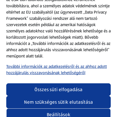
továbbításra, ahol a személyes adatok védelmének szintje
eltérhet az EU szabályaitól (az úgynevezett „Data Privacy
Adattörlő alkalmazás
Framework” szabályozási rendszer alá nem tartozó
szervezetek esetén például az amerikai hatóságok
Szervizpont
személyes adatokhoz való hozzáférésének lehetősége és a
(új oldalon nyílik meg)
korlátozott jogorvoslati lehetőségek miatt). Bővebb
információt a „További információk az adatkezelésről és az
Fedezz fel minket az interneten!
ahhoz adott hozzájárulás visszavonásának lehetőségéről”
menüpont alatt talál.
Töltsd le az ALDI Magyarország applikációt!
További információk az adatkezelésről és az ahhoz adott
hozzájárulás visszavonásának lehetőségéről
Összes süti elfogadása
Nem szükséges sütik elutasítása
Adatvédelem és szabályzat
Cookie beállítások módosítása
Felhasználási feltételek
Beállítások
(új oldalon nyílik meg)
Adatvédelem / Impresszum
Security policy