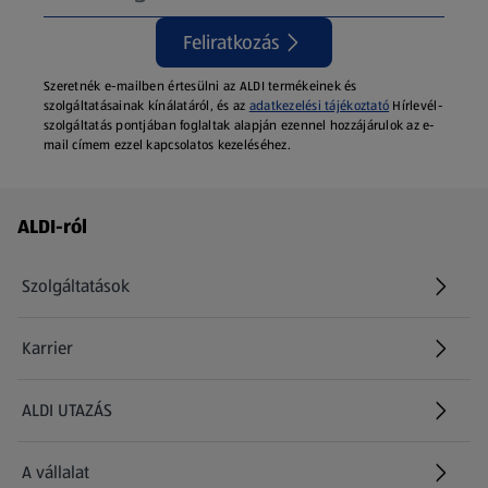
Feliratkozás
Szeretnék e-mailben értesülni az ALDI termékeinek és
szolgáltatásainak kínálatáról, és az
adatkezelési tájékoztató
Hírlevél-
szolgáltatás pontjában foglaltak alapján ezennel hozzájárulok az e-
mail címem ezzel kapcsolatos kezeléséhez.
Láblécmenü - további linkek
ALDI-ról
Szolgáltatások
Karrier
(új oldalon nyílik meg)
ALDI UTAZÁS
(új oldalon nyílik meg)
A vállalat