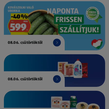
08.06. csütörtöktől
08.06. csütörtöktől