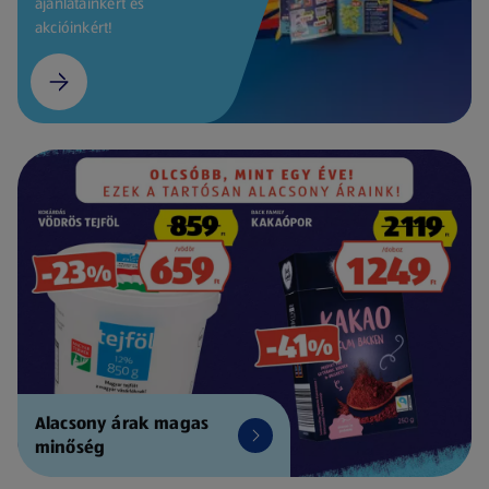
ajánlatainkért és
akcióinkért!
Alacsony árak magas
minőség