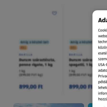
Ada
Cooki
webol
techn
Amíg a készlet tart
Amíg a készlet tart
közös
XXL
XXL
eseté
BARILLA
BARILLA
szemé
Durum száraztészta,
Durum száraztészta,
penne rigate, 1 kg
spagetti, 1 kg
USA-b
adato
1 kg
1 kg
(899,00 Ft/1 kg)
(899,00 Ft/1 kg)
Priva
példá
899,00 Ft
899,00 Ft
lehet
infor
hozzá