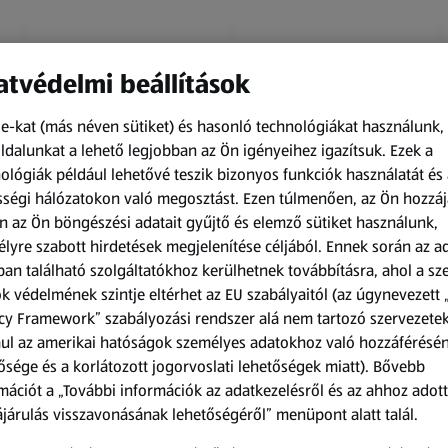
tvédelmi beállítások
e-kat (más néven sütiket) és hasonló technológiákat használunk,
dalunkat a lehető legjobban az Ön igényeihez igazítsuk.
Ezek a
ológiák például lehetővé teszik bizonyos funkciók használatát és 
Amíg a készlet tart
Amíg a készlet tart
ségi hálózatokon való megosztást. Ezen túlmenően, az Ön hozzáj
XXL
XXL
n az Ön böngészési adatait gyűjtő és elemző sütiket használunk,
ACTIMEL
O.B.
lyre szabott hirdetések megjelenítése céljából. Ennek során az a
Actimel joghurtital, 8
Procomfort tampon,
an található szolgáltatókhoz kerülhetnek továbbításra, ahol a s
palack
64 darab
k védelmének szintje eltérhet az EU szabályaitól (az úgynevezett 
0,8 kg
64 darabonként
(1 186,25 Ft/1 kg)
(59,36 Ft/1 darabonként)
cy Framework” szabályozási rendszer alá nem tartozó szervezete
ul az amerikai hatóságok személyes adatokhoz való hozzáférésé
949,00 Ft
3 799,00 Ft
ősége és a korlátozott jogorvoslati lehetőségek miatt). Bővebb
mációt a „További információk az adatkezelésről és az ahhoz adott
járulás visszavonásának lehetőségéről” menüpont alatt talál.