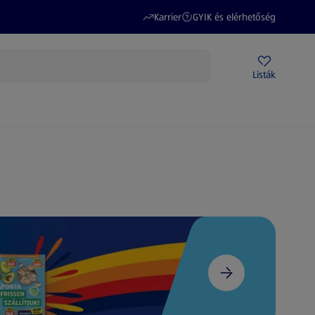
(új oldalon nyílik meg)
(új oldalon nyílik meg)
Karrier
GYIK és elérhetőség
Akciós újságok
ALDI Üzletek
Ajándékkártya
Szervizpont
Listák
DI-m