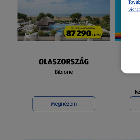
Továb
vissz
OLASZORSZÁG
N
Bibione
ké
Megnézem