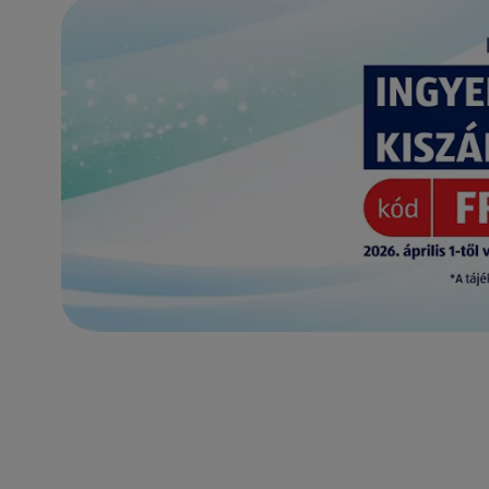
(új oldalon nyílik meg)