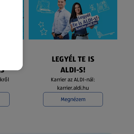
ÉS
LEGYÉL TE IS
ÁS
ALDI-S!
kről
Karrier az ALDI-nál:
karrier.aldi.hu
Megnézem