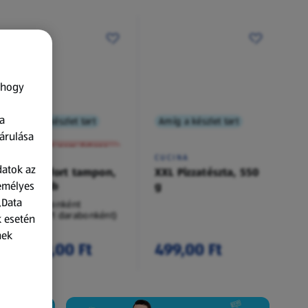
 hogy
a
Amíg a készlet tart
Amíg a készlet tart
XXL
árulása
A termék nem érkezett meg!
O.B.
CUCINA
datok az
Procomfort tampon,
XXL Pizzatészta, 550
zemélyes
54 darab
g
„Data
54 darabonként
(62,94 Ft/1 darabonként)
k esetén
nek
3 399,00 Ft
499,00 Ft