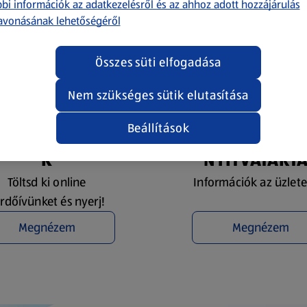
bi információk az adatkezelésről és az ahhoz adott hozzájárulás
avonásának lehetőségéről
Összes süti elfogadása
Nem szükséges sütik elutasítása
Beállítások
YEREMÉNYJÁTÉ
ÜZLETKERESŐ 
K
NYITVATART
Töltsd ki online
Információk az üzlete
rdőívünket és nyerj!
Megnézem
Megnézem