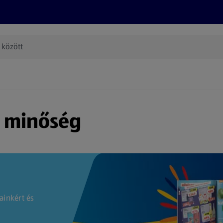
Termékeink
Online bevásárlás
Információk
Az én AL
(új oldalon nyílik meg)
s minőség
ainkért és