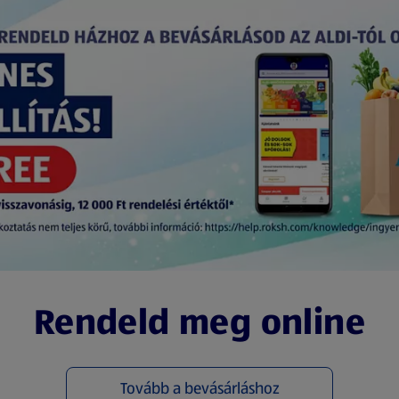
Rendeld meg online
Tovább a bevásárláshoz
(új oldalon nyílik meg)