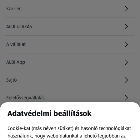
Karrier
(új oldalon nyílik meg)
ALDI UTAZÁS
(új oldalon nyílik meg)
A vállalat
ALDI App
Sajtó
Felelősségvállalás
Adatvédelmi beállítások
Információk
Cookie-kat (más néven sütiket) és hasonló technológiákat
Kérdőív
használunk, hogy weboldalunkat a lehető legjobban az