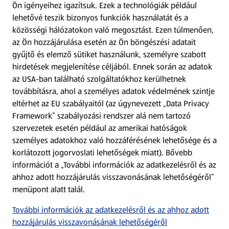
Ön igényeihez igazítsuk.
Ezek a technológiák például
lehetővé teszik bizonyos funkciók használatát és a
Fizetési lehetőségek
közösségi hálózatokon való megosztást. Ezen túlmenően,
az Ön hozzájárulása esetén az Ön böngészési adatait
ALDI utalványok
gyűjtő és elemző sütiket használunk, személyre szabott
hirdetések megjelenítése céljából. Ennek során az adatok
az USA-ban található szolgáltatókhoz kerülhetnek
Árcsökkentés
továbbításra, ahol a személyes adatok védelmének szintje
eltérhet az EU szabályaitól (az úgynevezett „Data Privacy
Adattörlő alkalmazás
Framework” szabályozási rendszer alá nem tartozó
szervezetek esetén például az amerikai hatóságok
Szervizpont
személyes adatokhoz való hozzáférésének lehetősége és a
(új oldalon nyílik meg)
korlátozott jogorvoslati lehetőségek miatt). Bővebb
információt a „További információk az adatkezelésről és az
Fedezz fel minket az interneten!
ahhoz adott hozzájárulás visszavonásának lehetőségéről”
menüpont alatt talál.
Töltsd le az ALDI Magyarország applikációt!
További információk az adatkezelésről és az ahhoz adott
hozzájárulás visszavonásának lehetőségéről