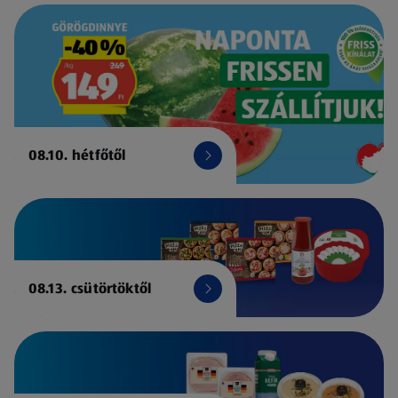
08.10. hétfőtől
08.13. csütörtöktől