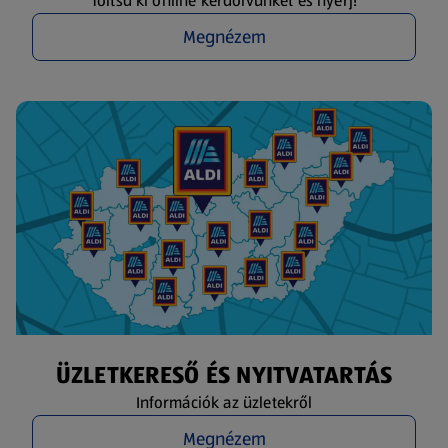
Töltsd ki online kérdőívünket és nyerj!
Megnézem
ÜZLETKERESŐ ÉS NYITVATARTÁS
Információk az üzletekről
Megnézem