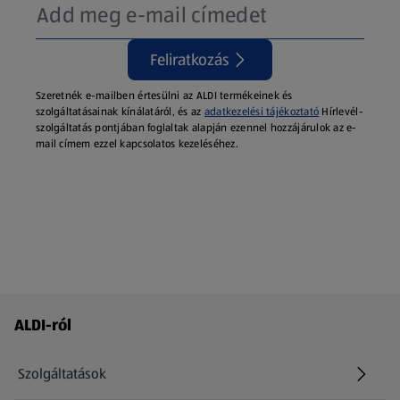
Feliratkozás
Szeretnék e-mailben értesülni az ALDI termékeinek és
szolgáltatásainak kínálatáról, és az
adatkezelési tájékoztató
Hírlevél-
szolgáltatás pontjában foglaltak alapján ezennel hozzájárulok az e-
mail címem ezzel kapcsolatos kezeléséhez.
Láblécmenü - további linkek
ALDI-ról
Szolgáltatások