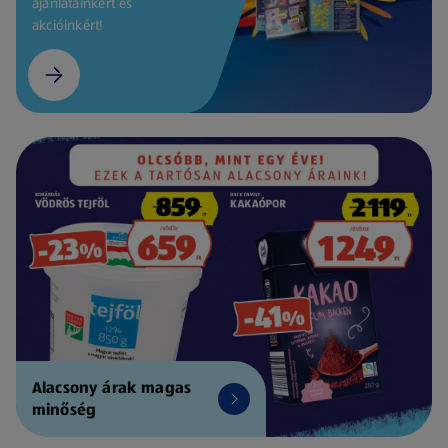
ajánlatainkért és
akcióinkért!
Alacsony árak magas
minőség