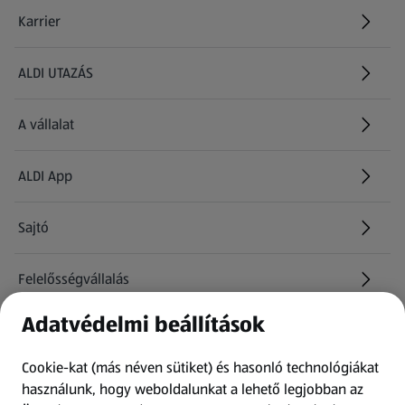
Karrier
(új oldalon nyílik meg)
ALDI UTAZÁS
(új oldalon nyílik meg)
A vállalat
ALDI App
Sajtó
Felelősségvállalás
Adatvédelmi beállítások
Információk
Cookie-kat (más néven sütiket) és hasonló technológiákat
Kérdőív
használunk, hogy weboldalunkat a lehető legjobban az