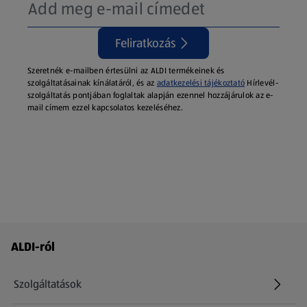
Feliratkozás
Szeretnék e-mailben értesülni az ALDI termékeinek és
szolgáltatásainak kínálatáról, és az
adatkezelési tájékoztató
Hírlevél-
szolgáltatás pontjában foglaltak alapján ezennel hozzájárulok az e-
mail címem ezzel kapcsolatos kezeléséhez.
Láblécmenü - további linkek
ALDI-ról
Szolgáltatások