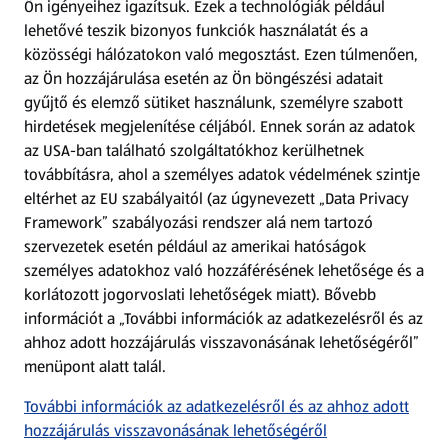
Ön igényeihez igazítsuk.
Ezek a technológiák például
lehetővé teszik bizonyos funkciók használatát és a
Fizetési lehetőségek
közösségi hálózatokon való megosztást. Ezen túlmenően,
az Ön hozzájárulása esetén az Ön böngészési adatait
ALDI utalványok
gyűjtő és elemző sütiket használunk, személyre szabott
hirdetések megjelenítése céljából. Ennek során az adatok
az USA-ban található szolgáltatókhoz kerülhetnek
Árcsökkentés
továbbításra, ahol a személyes adatok védelmének szintje
eltérhet az EU szabályaitól (az úgynevezett „Data Privacy
Adattörlő alkalmazás
Framework” szabályozási rendszer alá nem tartozó
szervezetek esetén például az amerikai hatóságok
Szervizpont
személyes adatokhoz való hozzáférésének lehetősége és a
(új oldalon nyílik meg)
korlátozott jogorvoslati lehetőségek miatt). Bővebb
információt a „További információk az adatkezelésről és az
Fedezz fel minket az interneten!
ahhoz adott hozzájárulás visszavonásának lehetőségéről”
menüpont alatt talál.
Töltsd le az ALDI Magyarország applikációt!
További információk az adatkezelésről és az ahhoz adott
hozzájárulás visszavonásának lehetőségéről