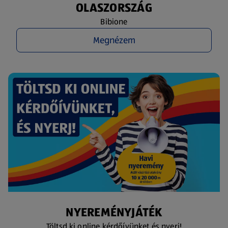
OLASZORSZÁG
Bibione
Megnézem
NYEREMÉNYJÁTÉK
Töltsd ki online kérdőívünket és nyerj!