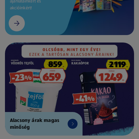
ajánlatainkért és
akcióinkért!
Alacsony árak magas
minőség