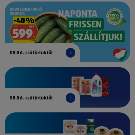
08.06. csütörtöktől
08.06. csütörtöktől