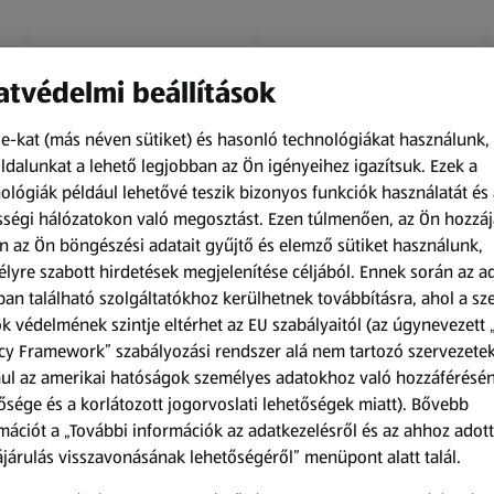
tvédelmi beállítások
e-kat (más néven sütiket) és hasonló technológiákat használunk,
dalunkat a lehető legjobban az Ön igényeihez igazítsuk.
Ezek a
ológiák például lehetővé teszik bizonyos funkciók használatát és 
Amíg a készlet tart
Amíg a készlet tart
ségi hálózatokon való megosztást. Ezen túlmenően, az Ön hozzáj
XXL
XXL
n az Ön böngészési adatait gyűjtő és elemző sütiket használunk,
ACTIMEL
O.B.
lyre szabott hirdetések megjelenítése céljából. Ennek során az a
Actimel joghurtital, 8
Procomfort tampon,
an található szolgáltatókhoz kerülhetnek továbbításra, ahol a s
palack
64 darab
k védelmének szintje eltérhet az EU szabályaitól (az úgynevezett 
0,8 kg
64 darabonként
(1 186,25 Ft/1 kg)
(59,36 Ft/1 darabonként)
cy Framework” szabályozási rendszer alá nem tartozó szervezete
ul az amerikai hatóságok személyes adatokhoz való hozzáférésé
949,00 Ft
3 799,00 Ft
ősége és a korlátozott jogorvoslati lehetőségek miatt). Bővebb
mációt a „További információk az adatkezelésről és az ahhoz adott
járulás visszavonásának lehetőségéről” menüpont alatt talál.