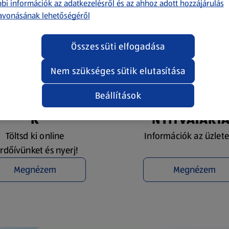
bi információk az adatkezelésről és az ahhoz adott hozzájárulás
avonásának lehetőségéről
Összes süti elfogadása
Nem szükséges sütik elutasítása
Beállítások
YEREMÉNYJÁTÉ
ÜZLETKERESŐ 
K
NYITVATART
Töltsd ki online
Információk az üzlete
rdőívünket és nyerj!
Megnézem
Megnézem