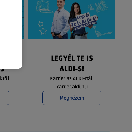
ÉS
LEGYÉL TE IS
ÁS
ALDI-S!
kről
Karrier az ALDI-nál:
karrier.aldi.hu
Megnézem