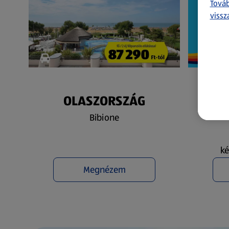
Továb
vissz
OLASZORSZÁG
N
Bibione
ké
Megnézem