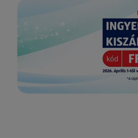
(új oldalon nyílik meg)