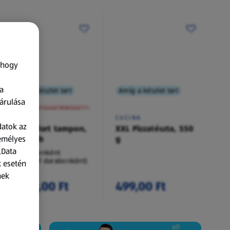
 hogy
a
Amíg a készlet tart
Amíg a készlet tart
XXL
árulása
A termék nem érkezett meg!
O.B.
CUCINA
datok az
Procomfort tampon,
XXL Pizzatészta, 550
zemélyes
54 darab
g
„Data
54 darabonként
(62,94 Ft/1 darabonként)
k esetén
nek
3 399,00 Ft
499,00 Ft