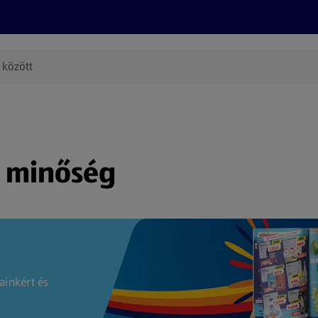
Termékeink
Online bevásárlás
Információk
Az én AL
(új oldalon nyílik meg)
s minőség
ainkért és