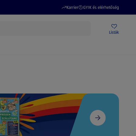
(új oldalon nyílik meg)
(új oldalon nyílik meg)
Karrier
GYIK és elérhetőség
Akciós újságok
ALDI Üzletek
Ajándékkártya
Szervizpont
Listák
DI-m