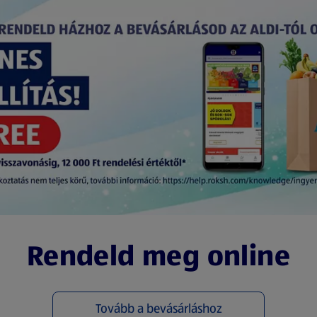
Rendeld meg online
Tovább a bevásárláshoz
(új oldalon nyílik meg)