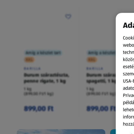
Ada
Cooki
webol
techn
Amíg a készlet tart
Amíg a készlet tart
közös
XXL
XXL
eseté
BARILLA
BARILLA
szemé
Durum száraztészta,
Durum száraztészta,
penne rigate, 1 kg
spagetti, 1 kg
USA-b
adato
1 kg
1 kg
(899,00 Ft/1 kg)
(899,00 Ft/1 kg)
Priva
példá
899,00 Ft
899,00 Ft
lehet
infor
hozzá