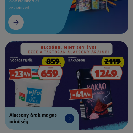
ajánlatainkért és
akcióinkért!
Alacsony árak magas
minőség