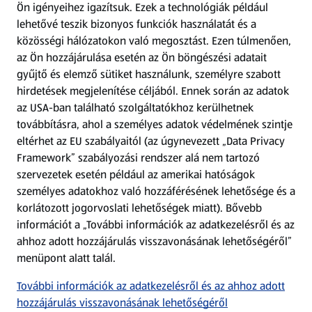
Ön igényeihez igazítsuk.
Ezek a technológiák például
lehetővé teszik bizonyos funkciók használatát és a
Fizetési lehetőségek
közösségi hálózatokon való megosztást. Ezen túlmenően,
az Ön hozzájárulása esetén az Ön böngészési adatait
ALDI utalványok
gyűjtő és elemző sütiket használunk, személyre szabott
hirdetések megjelenítése céljából. Ennek során az adatok
az USA-ban található szolgáltatókhoz kerülhetnek
Árcsökkentés
továbbításra, ahol a személyes adatok védelmének szintje
eltérhet az EU szabályaitól (az úgynevezett „Data Privacy
Adattörlő alkalmazás
Framework” szabályozási rendszer alá nem tartozó
szervezetek esetén például az amerikai hatóságok
Szervizpont
személyes adatokhoz való hozzáférésének lehetősége és a
(új oldalon nyílik meg)
korlátozott jogorvoslati lehetőségek miatt). Bővebb
információt a „További információk az adatkezelésről és az
Fedezz fel minket az interneten!
ahhoz adott hozzájárulás visszavonásának lehetőségéről”
menüpont alatt talál.
Töltsd le az ALDI Magyarország applikációt!
További információk az adatkezelésről és az ahhoz adott
hozzájárulás visszavonásának lehetőségéről