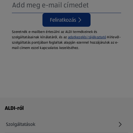
Feliratkozás
Szeretnék e-mailben értesülni az ALDI termékeinek és
szolgáltatásainak kínálatáról, és az
adatkezelési tájékoztató
Hírlevél-
szolgáltatás pontjában foglaltak alapján ezennel hozzájárulok az e-
mail címem ezzel kapcsolatos kezeléséhez.
Láblécmenü - további linkek
ALDI-ról
Szolgáltatások