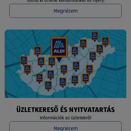
Töltsd ki online kérdőívünket és nyerj!
Megnézem
ÜZLETKERESŐ ÉS NYITVATARTÁS
Információk az üzletekről
Megnézem