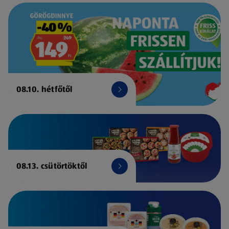
08.10. hétfőtől
08.13. csütörtöktől