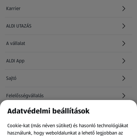
Karrier
(új oldalon nyílik meg)
ALDI UTAZÁS
(új oldalon nyílik meg)
A vállalat
ALDI App
Sajtó
Felelősségvállalás
Adatvédelmi beállítások
Információk
Cookie-kat (más néven sütiket) és hasonló technológiákat
Kérdőív
használunk, hogy weboldalunkat a lehető legjobban az