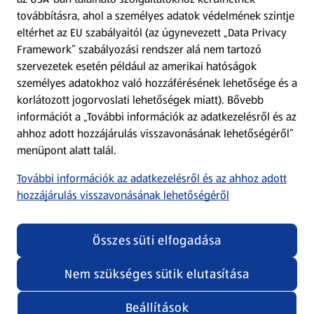
továbbításra, ahol a személyes adatok védelmének szintje
eltérhet az EU szabályaitól (az úgynevezett „Data Privacy
Adattörlő alkalmazás
Framework” szabályozási rendszer alá nem tartozó
szervezetek esetén például az amerikai hatóságok
Szervizpont
személyes adatokhoz való hozzáférésének lehetősége és a
(új oldalon nyílik meg)
korlátozott jogorvoslati lehetőségek miatt). Bővebb
információt a „További információk az adatkezelésről és az
Fedezz fel minket az interneten!
ahhoz adott hozzájárulás visszavonásának lehetőségéről”
menüpont alatt talál.
Töltsd le az ALDI Magyarország applikációt!
További információk az adatkezelésről és az ahhoz adott
hozzájárulás visszavonásának lehetőségéről
Összes süti elfogadása
Nem szükséges sütik elutasítása
Adatvédelem és szabályzat
Cookie beállítások módosítása
Felhasználási feltételek
Beállítások
(új oldalon nyílik meg)
Adatvédelem / Impresszum
Security policy