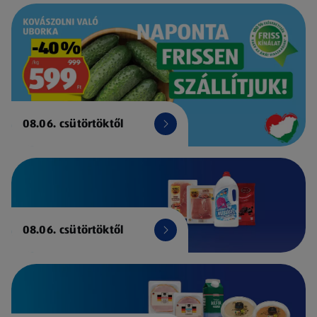
08.06. csütörtöktől
08.06. csütörtöktől