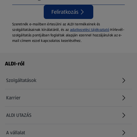
Feliratkozás
Szeretnék e-mailben értesülni az ALDI termékeinek és
szolgáltatásainak kínálatáról, és az
adatkezelési tájékoztató
Hírlevél-
szolgáltatás pontjában foglaltak alapján ezennel hozzájárulok az e-
mail címem ezzel kapcsolatos kezeléséhez.
Láblécmenü - további linkek
ALDI-ról
Szolgáltatások
Karrier
(új oldalon nyílik meg)
ALDI UTAZÁS
(új oldalon nyílik meg)
A vállalat