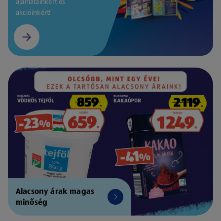
ajánlatainkért és
akcióinkért!
Alacsony árak magas
minőség