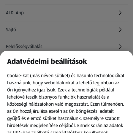
ALDI App
Sajtó
Felelősségvállalás
Adatvédelmi beállítások
Információk
Cookie-kat (más néven sütiket) és hasonló technológiákat
Kérdőív
használunk, hogy weboldalunkat a lehető legjobban az
Ön igényeihez igazítsuk.
Ezek a technológiák például
lehetővé teszik bizonyos funkciók használatát és a
Fizetési lehetőségek
közösségi hálózatokon való megosztást. Ezen túlmenően,
az Ön hozzájárulása esetén az Ön böngészési adatait
ALDI utalványok
gyűjtő és elemző sütiket használunk, személyre szabott
hirdetések megjelenítése céljából. Ennek során az adatok
az USA-ban található szolgáltatókhoz kerülhetnek
Árcsökkentés