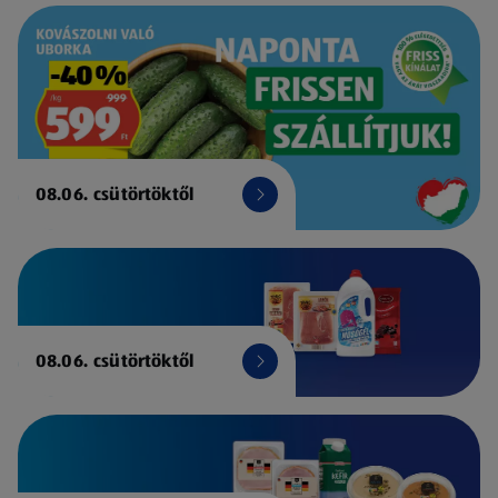
08.06. csütörtöktől
08.06. csütörtöktől