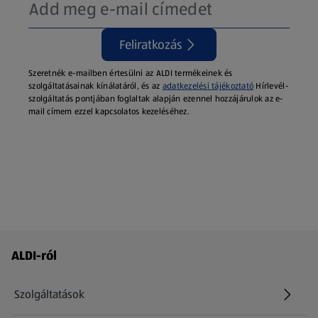
Feliratkozás
Szeretnék e-mailben értesülni az ALDI termékeinek és
szolgáltatásainak kínálatáról, és az
adatkezelési tájékoztató
Hírlevél-
szolgáltatás pontjában foglaltak alapján ezennel hozzájárulok az e-
mail címem ezzel kapcsolatos kezeléséhez.
Láblécmenü - további linkek
ALDI-ról
Szolgáltatások