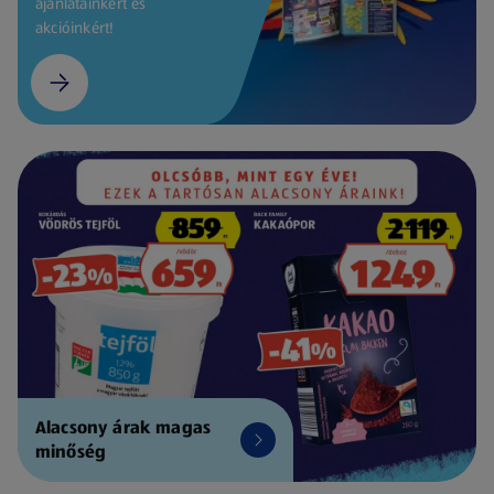
ajánlatainkért és
akcióinkért!
Alacsony árak magas
minőség