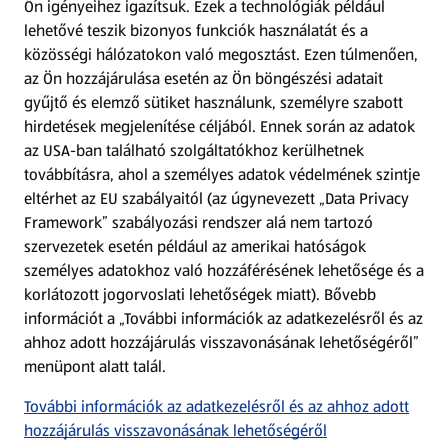
Ön igényeihez igazítsuk.
Ezek a technológiák például
lehetővé teszik bizonyos funkciók használatát és a
Fizetési lehetőségek
közösségi hálózatokon való megosztást. Ezen túlmenően,
az Ön hozzájárulása esetén az Ön böngészési adatait
ALDI utalványok
gyűjtő és elemző sütiket használunk, személyre szabott
hirdetések megjelenítése céljából. Ennek során az adatok
az USA-ban található szolgáltatókhoz kerülhetnek
Árcsökkentés
továbbításra, ahol a személyes adatok védelmének szintje
eltérhet az EU szabályaitól (az úgynevezett „Data Privacy
Adattörlő alkalmazás
Framework” szabályozási rendszer alá nem tartozó
szervezetek esetén például az amerikai hatóságok
Szervizpont
személyes adatokhoz való hozzáférésének lehetősége és a
(új oldalon nyílik meg)
korlátozott jogorvoslati lehetőségek miatt). Bővebb
információt a „További információk az adatkezelésről és az
Fedezz fel minket az interneten!
ahhoz adott hozzájárulás visszavonásának lehetőségéről”
menüpont alatt talál.
Töltsd le az ALDI Magyarország applikációt!
További információk az adatkezelésről és az ahhoz adott
hozzájárulás visszavonásának lehetőségéről