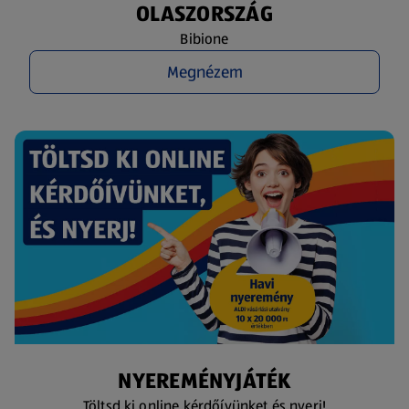
OLASZORSZÁG
Bibione
Megnézem
NYEREMÉNYJÁTÉK
Töltsd ki online kérdőívünket és nyerj!