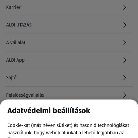
Karrier
(új oldalon nyílik meg)
ALDI UTAZÁS
(új oldalon nyílik meg)
A vállalat
ALDI App
Sajtó
Felelősségvállalás
Adatvédelmi beállítások
Információk
Cookie-kat (más néven sütiket) és hasonló technológiákat
Kérdőív
használunk, hogy weboldalunkat a lehető legjobban az