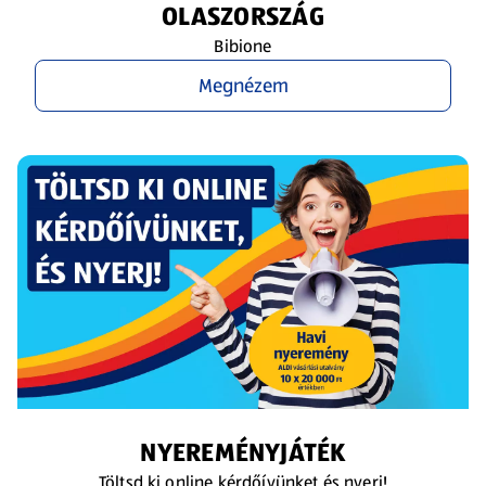
OLASZORSZÁG
Bibione
Megnézem
NYEREMÉNYJÁTÉK
Töltsd ki online kérdőívünket és nyerj!