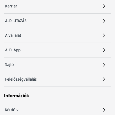
Karrier
(új oldalon nyílik meg)
ALDI UTAZÁS
(új oldalon nyílik meg)
A vállalat
ALDI App
Sajtó
Felelősségvállalás
Információk
Kérdőív