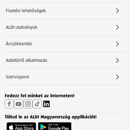
Fizetési lehetőségek
ALDI utalványok
Árcsökkentés
Adattörlő alkalmazás
Szervizpont
(új oldalon nyílik meg)
Fedezz fel minket az interneten!
Töltsd le az ALDI Magyarország applikációt!