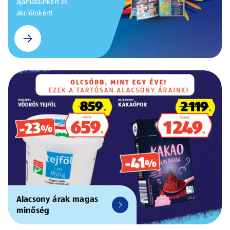
ajánlatainkért és
akcióinkért!
Alacsony árak magas
minőség