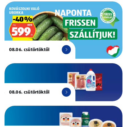
08.06. csütörtöktől
08.06. csütörtöktől