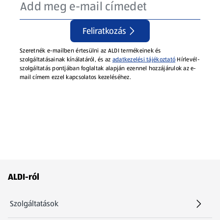
Feliratkozás
Szeretnék e-mailben értesülni az ALDI termékeinek és
szolgáltatásainak kínálatáról, és az
adatkezelési tájékoztató
Hírlevél-
szolgáltatás pontjában foglaltak alapján ezennel hozzájárulok az e-
mail címem ezzel kapcsolatos kezeléséhez.
Láblécmenü - további linkek
ALDI-ról
Szolgáltatások