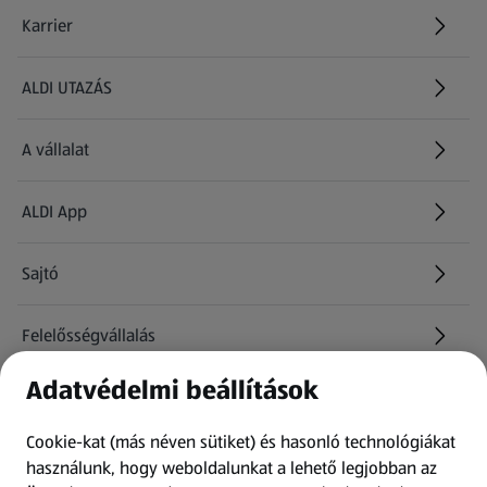
Karrier
(új oldalon nyílik meg)
ALDI UTAZÁS
(új oldalon nyílik meg)
A vállalat
ALDI App
Sajtó
Felelősségvállalás
Adatvédelmi beállítások
Információk
Cookie-kat (más néven sütiket) és hasonló technológiákat
Kérdőív
használunk, hogy weboldalunkat a lehető legjobban az