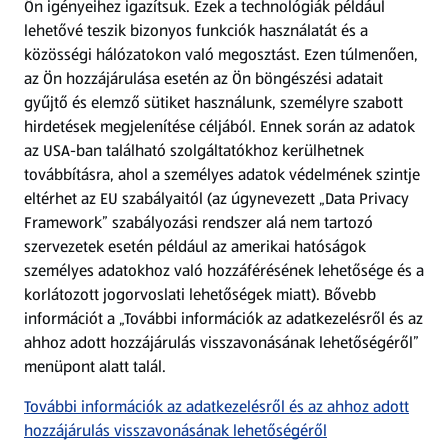
Ön igényeihez igazítsuk.
Ezek a technológiák például
lehetővé teszik bizonyos funkciók használatát és a
Fizetési lehetőségek
közösségi hálózatokon való megosztást. Ezen túlmenően,
az Ön hozzájárulása esetén az Ön böngészési adatait
ALDI utalványok
gyűjtő és elemző sütiket használunk, személyre szabott
hirdetések megjelenítése céljából. Ennek során az adatok
az USA-ban található szolgáltatókhoz kerülhetnek
Árcsökkentés
továbbításra, ahol a személyes adatok védelmének szintje
eltérhet az EU szabályaitól (az úgynevezett „Data Privacy
Adattörlő alkalmazás
Framework” szabályozási rendszer alá nem tartozó
szervezetek esetén például az amerikai hatóságok
Szervizpont
személyes adatokhoz való hozzáférésének lehetősége és a
(új oldalon nyílik meg)
korlátozott jogorvoslati lehetőségek miatt). Bővebb
információt a „További információk az adatkezelésről és az
Fedezz fel minket az interneten!
ahhoz adott hozzájárulás visszavonásának lehetőségéről”
menüpont alatt talál.
Töltsd le az ALDI Magyarország applikációt!
További információk az adatkezelésről és az ahhoz adott
hozzájárulás visszavonásának lehetőségéről