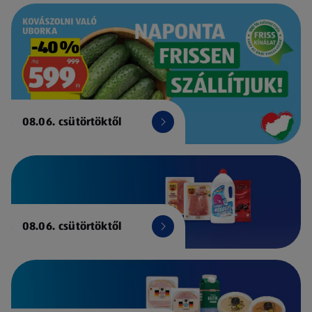
08.06. csütörtöktől
08.06. csütörtöktől