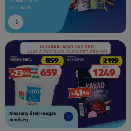
ajánlatainkért és
akcióinkért!
Alacsony árak magas
minőség