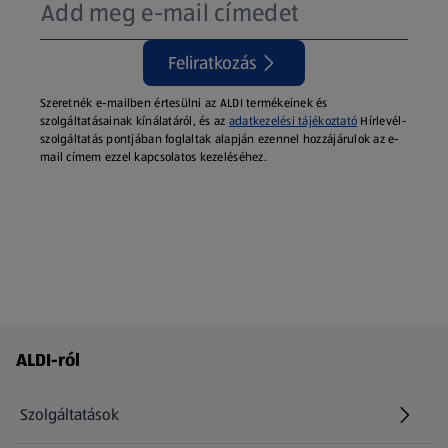
Feliratkozás
Szeretnék e-mailben értesülni az ALDI termékeinek és
szolgáltatásainak kínálatáról, és az
adatkezelési tájékoztató
Hírlevél-
szolgáltatás pontjában foglaltak alapján ezennel hozzájárulok az e-
mail címem ezzel kapcsolatos kezeléséhez.
Láblécmenü - további linkek
ALDI-ról
Szolgáltatások