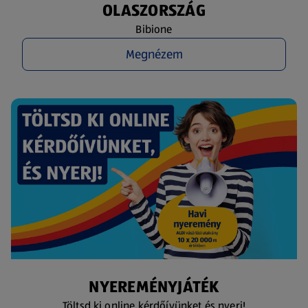
OLASZORSZÁG
Bibione
Megnézem
NYEREMÉNYJÁTÉK
Töltsd ki online kérdőívünket és nyerj!