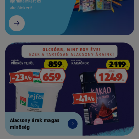
ajánlatainkért és
akcióinkért!
Alacsony árak magas
minőség