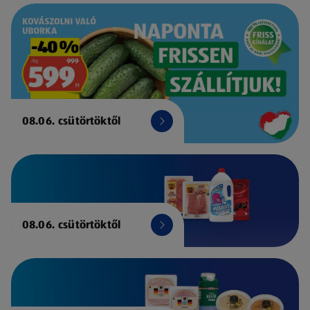
08.06. csütörtöktől
08.06. csütörtöktől