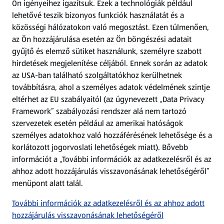
Ön igényeihez igazítsuk.
Ezek a technológiák például
lehetővé teszik bizonyos funkciók használatát és a
Fizetési lehetőségek
közösségi hálózatokon való megosztást. Ezen túlmenően,
az Ön hozzájárulása esetén az Ön böngészési adatait
ALDI utalványok
gyűjtő és elemző sütiket használunk, személyre szabott
hirdetések megjelenítése céljából. Ennek során az adatok
az USA-ban található szolgáltatókhoz kerülhetnek
Árcsökkentés
továbbításra, ahol a személyes adatok védelmének szintje
eltérhet az EU szabályaitól (az úgynevezett „Data Privacy
Adattörlő alkalmazás
Framework” szabályozási rendszer alá nem tartozó
szervezetek esetén például az amerikai hatóságok
Szervizpont
személyes adatokhoz való hozzáférésének lehetősége és a
(új oldalon nyílik meg)
korlátozott jogorvoslati lehetőségek miatt). Bővebb
információt a „További információk az adatkezelésről és az
Fedezz fel minket az interneten!
ahhoz adott hozzájárulás visszavonásának lehetőségéről”
menüpont alatt talál.
Töltsd le az ALDI Magyarország applikációt!
További információk az adatkezelésről és az ahhoz adott
hozzájárulás visszavonásának lehetőségéről