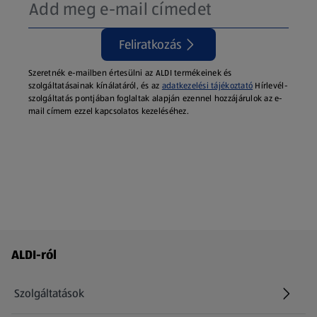
Feliratkozás
Szeretnék e-mailben értesülni az ALDI termékeinek és
szolgáltatásainak kínálatáról, és az
adatkezelési tájékoztató
Hírlevél-
szolgáltatás pontjában foglaltak alapján ezennel hozzájárulok az e-
mail címem ezzel kapcsolatos kezeléséhez.
Láblécmenü - további linkek
ALDI-ról
Szolgáltatások