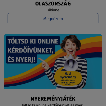
OLASZORSZÁG
Bibione
Megnézem
NYEREMÉNYJÁTÉK
Töltsd ki online kérdőívünket és nyerj!