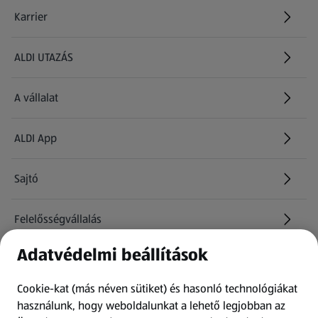
Karrier
(új oldalon nyílik meg)
ALDI UTAZÁS
(új oldalon nyílik meg)
A vállalat
ALDI App
Sajtó
Felelősségvállalás
Adatvédelmi beállítások
Információk
Cookie-kat (más néven sütiket) és hasonló technológiákat
Kérdőív
használunk, hogy weboldalunkat a lehető legjobban az