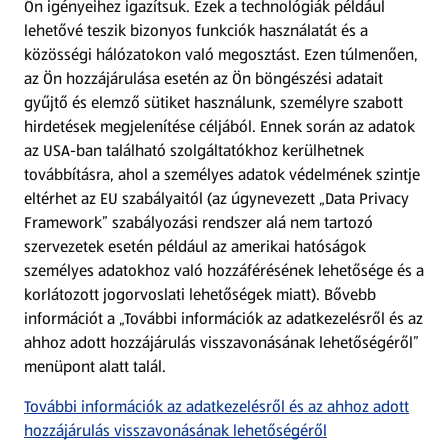
Ön igényeihez igazítsuk.
Ezek a technológiák például
lehetővé teszik bizonyos funkciók használatát és a
Fizetési lehetőségek
közösségi hálózatokon való megosztást. Ezen túlmenően,
az Ön hozzájárulása esetén az Ön böngészési adatait
ALDI utalványok
gyűjtő és elemző sütiket használunk, személyre szabott
hirdetések megjelenítése céljából. Ennek során az adatok
az USA-ban található szolgáltatókhoz kerülhetnek
Árcsökkentés
továbbításra, ahol a személyes adatok védelmének szintje
eltérhet az EU szabályaitól (az úgynevezett „Data Privacy
Adattörlő alkalmazás
Framework” szabályozási rendszer alá nem tartozó
szervezetek esetén például az amerikai hatóságok
Szervizpont
személyes adatokhoz való hozzáférésének lehetősége és a
(új oldalon nyílik meg)
korlátozott jogorvoslati lehetőségek miatt). Bővebb
információt a „További információk az adatkezelésről és az
Fedezz fel minket az interneten!
ahhoz adott hozzájárulás visszavonásának lehetőségéről”
menüpont alatt talál.
Töltsd le az ALDI Magyarország applikációt!
További információk az adatkezelésről és az ahhoz adott
hozzájárulás visszavonásának lehetőségéről