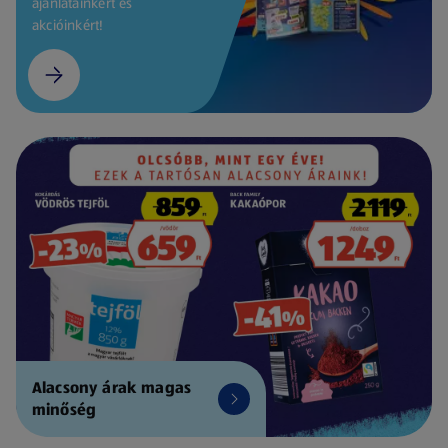
ajánlatainkért és
akcióinkért!
Alacsony árak magas
minőség