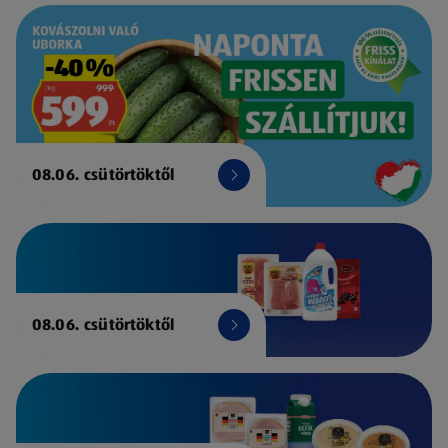
08.06. csütörtöktől
08.06. csütörtöktől