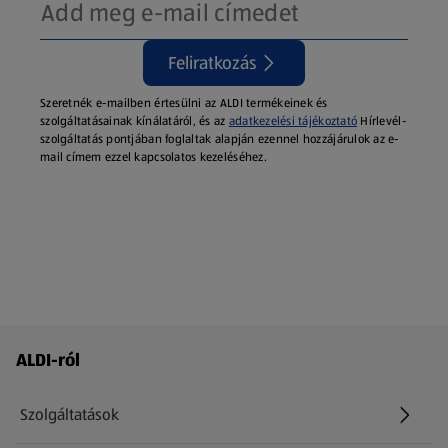
Feliratkozás
Szeretnék e-mailben értesülni az ALDI termékeinek és
szolgáltatásainak kínálatáról, és az
adatkezelési tájékoztató
Hírlevél-
szolgáltatás pontjában foglaltak alapján ezennel hozzájárulok az e-
mail címem ezzel kapcsolatos kezeléséhez.
Láblécmenü - további linkek
ALDI-ról
Szolgáltatások