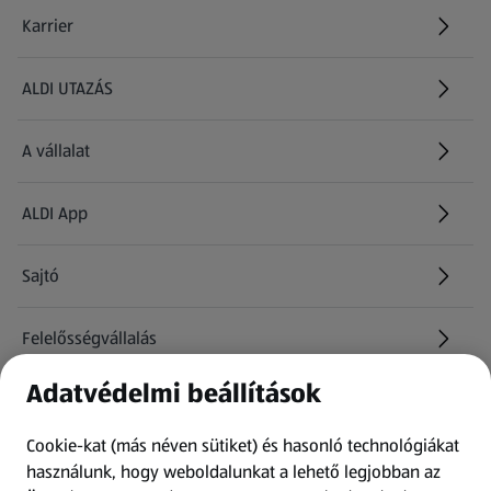
Karrier
(új oldalon nyílik meg)
ALDI UTAZÁS
(új oldalon nyílik meg)
A vállalat
ALDI App
Sajtó
Felelősségvállalás
Adatvédelmi beállítások
Információk
Cookie-kat (más néven sütiket) és hasonló technológiákat
Kérdőív
használunk, hogy weboldalunkat a lehető legjobban az