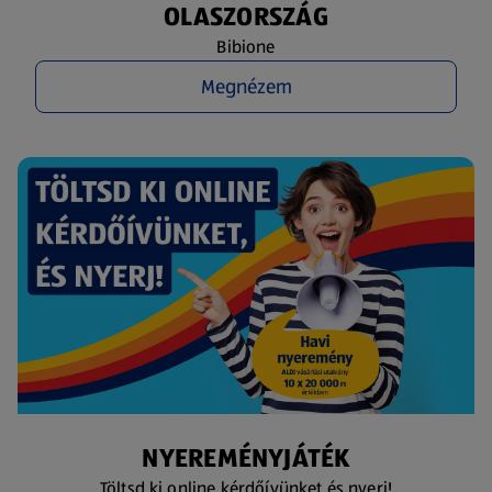
OLASZORSZÁG
Bibione
Megnézem
NYEREMÉNYJÁTÉK
Töltsd ki online kérdőívünket és nyerj!