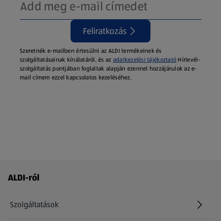
Feliratkozás
Szeretnék e-mailben értesülni az ALDI termékeinek és
szolgáltatásainak kínálatáról, és az
adatkezelési tájékoztató
Hírlevél-
szolgáltatás pontjában foglaltak alapján ezennel hozzájárulok az e-
mail címem ezzel kapcsolatos kezeléséhez.
Láblécmenü - további linkek
ALDI-ról
Szolgáltatások