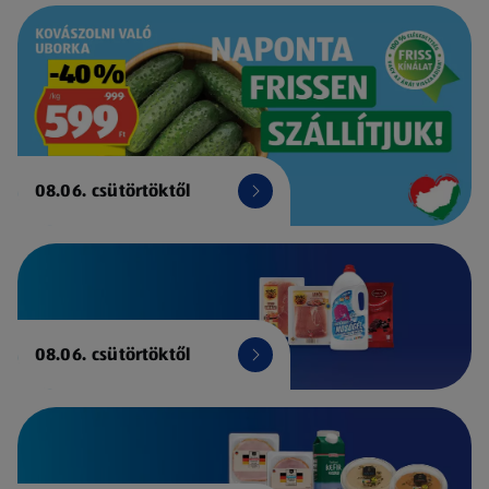
08.06. csütörtöktől
08.06. csütörtöktől