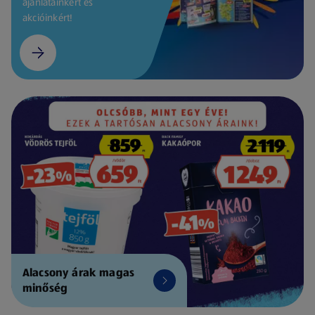
ajánlatainkért és
akcióinkért!
Alacsony árak magas
minőség