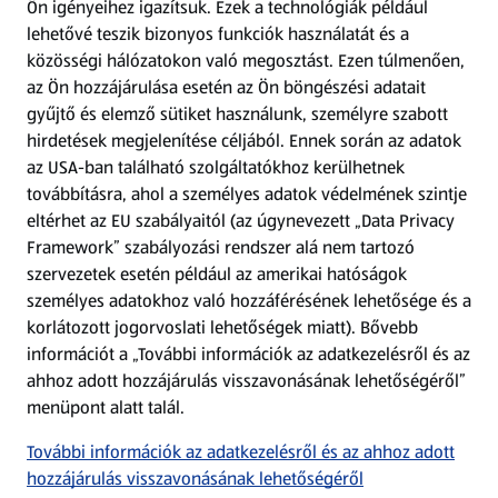
Ön igényeihez igazítsuk.
Ezek a technológiák például
lehetővé teszik bizonyos funkciók használatát és a
Fizetési lehetőségek
közösségi hálózatokon való megosztást. Ezen túlmenően,
az Ön hozzájárulása esetén az Ön böngészési adatait
ALDI utalványok
gyűjtő és elemző sütiket használunk, személyre szabott
hirdetések megjelenítése céljából. Ennek során az adatok
az USA-ban található szolgáltatókhoz kerülhetnek
Árcsökkentés
továbbításra, ahol a személyes adatok védelmének szintje
eltérhet az EU szabályaitól (az úgynevezett „Data Privacy
Adattörlő alkalmazás
Framework” szabályozási rendszer alá nem tartozó
szervezetek esetén például az amerikai hatóságok
Szervizpont
személyes adatokhoz való hozzáférésének lehetősége és a
(új oldalon nyílik meg)
korlátozott jogorvoslati lehetőségek miatt). Bővebb
információt a „További információk az adatkezelésről és az
Fedezz fel minket az interneten!
ahhoz adott hozzájárulás visszavonásának lehetőségéről”
menüpont alatt talál.
Töltsd le az ALDI Magyarország applikációt!
További információk az adatkezelésről és az ahhoz adott
hozzájárulás visszavonásának lehetőségéről