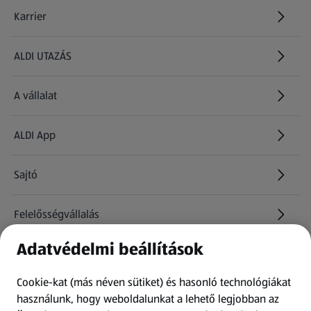
Karrier
(új oldalon nyílik meg)
ALDI UTAZÁS
(új oldalon nyílik meg)
A vállalat
ALDI App
Sajtó
Felelősségvállalás
Adatvédelmi beállítások
Információk
Cookie-kat (más néven sütiket) és hasonló technológiákat
Kérdőív
használunk, hogy weboldalunkat a lehető legjobban az