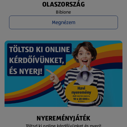
OLASZORSZÁG
Bibione
Megnézem
NYEREMÉNYJÁTÉK
Töltsd ki online kérdőívünket és nyerj!