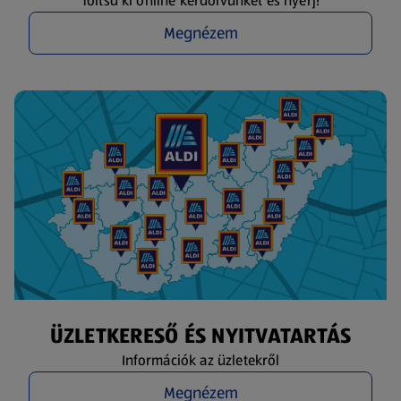
Töltsd ki online kérdőívünket és nyerj!
Megnézem
ÜZLETKERESŐ ÉS NYITVATARTÁS
Információk az üzletekről
Megnézem