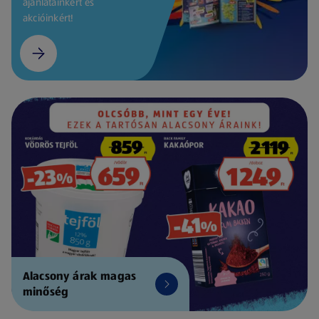
ajánlatainkért és
akcióinkért!
Alacsony árak magas
minőség