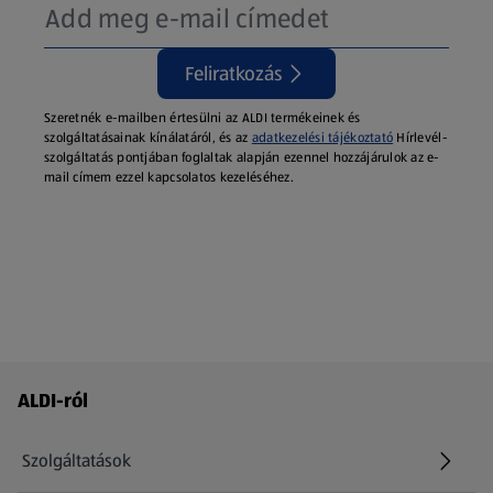
Feliratkozás
Szeretnék e-mailben értesülni az ALDI termékeinek és
szolgáltatásainak kínálatáról, és az
adatkezelési tájékoztató
Hírlevél-
szolgáltatás pontjában foglaltak alapján ezennel hozzájárulok az e-
mail címem ezzel kapcsolatos kezeléséhez.
Láblécmenü - további linkek
ALDI-ról
Szolgáltatások