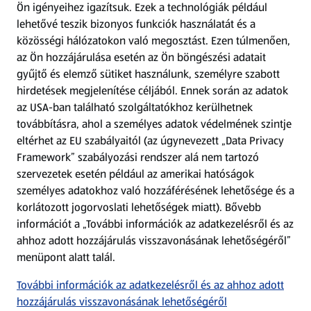
Ön igényeihez igazítsuk.
Ezek a technológiák például
lehetővé teszik bizonyos funkciók használatát és a
Fizetési lehetőségek
közösségi hálózatokon való megosztást. Ezen túlmenően,
az Ön hozzájárulása esetén az Ön böngészési adatait
ALDI utalványok
gyűjtő és elemző sütiket használunk, személyre szabott
hirdetések megjelenítése céljából. Ennek során az adatok
az USA-ban található szolgáltatókhoz kerülhetnek
Árcsökkentés
továbbításra, ahol a személyes adatok védelmének szintje
eltérhet az EU szabályaitól (az úgynevezett „Data Privacy
Adattörlő alkalmazás
Framework” szabályozási rendszer alá nem tartozó
szervezetek esetén például az amerikai hatóságok
Szervizpont
személyes adatokhoz való hozzáférésének lehetősége és a
(új oldalon nyílik meg)
korlátozott jogorvoslati lehetőségek miatt). Bővebb
információt a „További információk az adatkezelésről és az
Fedezz fel minket az interneten!
ahhoz adott hozzájárulás visszavonásának lehetőségéről”
menüpont alatt talál.
Töltsd le az ALDI Magyarország applikációt!
További információk az adatkezelésről és az ahhoz adott
hozzájárulás visszavonásának lehetőségéről