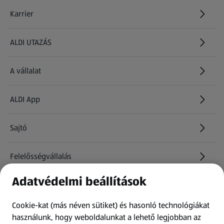
Karrier
(új oldalon nyílik meg)
ALDI UTAZÁS
(új oldalon nyílik meg)
A vállalat
ALDI App
Sajtó
Felelősségvállalás
Adatvédelmi beállítások
Információk
Cookie-kat (más néven sütiket) és hasonló technológiákat
Kérdőív
használunk, hogy weboldalunkat a lehető legjobban az