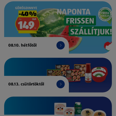
08.10. hétfőtől
08.13. csütörtöktől