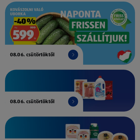
08.06. csütörtöktől
08.06. csütörtöktől