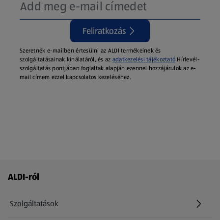
Feliratkozás
Szeretnék e-mailben értesülni az ALDI termékeinek és
szolgáltatásainak kínálatáról, és az
adatkezelési tájékoztató
Hírlevél-
szolgáltatás pontjában foglaltak alapján ezennel hozzájárulok az e-
mail címem ezzel kapcsolatos kezeléséhez.
Láblécmenü - további linkek
ALDI-ról
Szolgáltatások