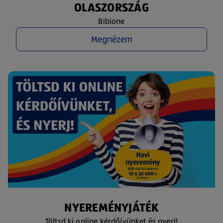
OLASZORSZÁG
Bibione
Megnézem
NYEREMÉNYJÁTÉK
Töltsd ki online kérdőívünket és nyerj!