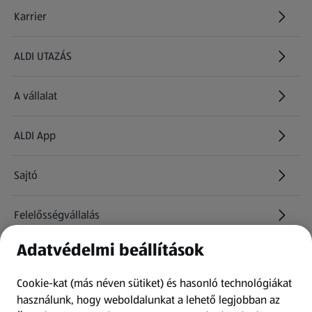
Karrier
(új oldalon nyílik meg)
ALDI UTAZÁS
(új oldalon nyílik meg)
A vállalat
ALDI App
Sajtó
Felelősségvállalás
Adatvédelmi beállítások
Információk
Cookie-kat (más néven sütiket) és hasonló technológiákat
Kérdőív
használunk, hogy weboldalunkat a lehető legjobban az