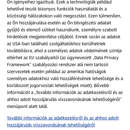
Ön igényeihez igazítsuk.
Ezek a technológiák például
lehetővé teszik bizonyos funkciók használatát és a
Fizetési lehetőségek
közösségi hálózatokon való megosztást. Ezen túlmenően,
az Ön hozzájárulása esetén az Ön böngészési adatait
ALDI utalványok
gyűjtő és elemző sütiket használunk, személyre szabott
hirdetések megjelenítése céljából. Ennek során az adatok
az USA-ban található szolgáltatókhoz kerülhetnek
Árcsökkentés
továbbításra, ahol a személyes adatok védelmének szintje
eltérhet az EU szabályaitól (az úgynevezett „Data Privacy
Adattörlő alkalmazás
Framework” szabályozási rendszer alá nem tartozó
szervezetek esetén például az amerikai hatóságok
Szervizpont
személyes adatokhoz való hozzáférésének lehetősége és a
(új oldalon nyílik meg)
korlátozott jogorvoslati lehetőségek miatt). Bővebb
információt a „További információk az adatkezelésről és az
Fedezz fel minket az interneten!
ahhoz adott hozzájárulás visszavonásának lehetőségéről”
menüpont alatt talál.
Töltsd le az ALDI Magyarország applikációt!
További információk az adatkezelésről és az ahhoz adott
hozzájárulás visszavonásának lehetőségéről