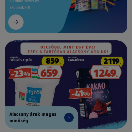
ajánlatainkért és
akcióinkért!
Alacsony árak magas
minőség