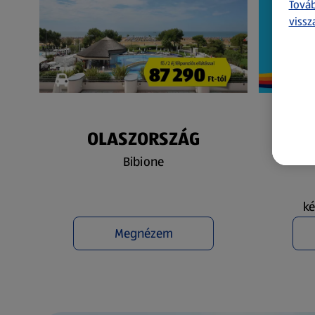
Továb
vissz
OLASZORSZÁG
N
Bibione
ké
Megnézem