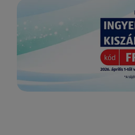
(új oldalon nyílik meg)