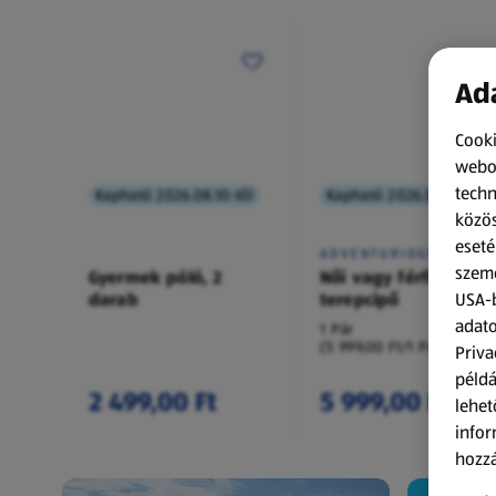
Ada
Cooki
webol
techn
Kapható 2026.08.10-től
Kapható 2026.08.10-től
közös
eseté
ADVENTURIDGE
szemé
Gyermek póló, 2
Női vagy férfi
darab
terepcipő
USA-b
adato
1 Pár
(5 999,00 Ft/1 Pár)
Priva
példá
2 499,00 Ft
5 999,00 Ft
lehet
infor
hozzá