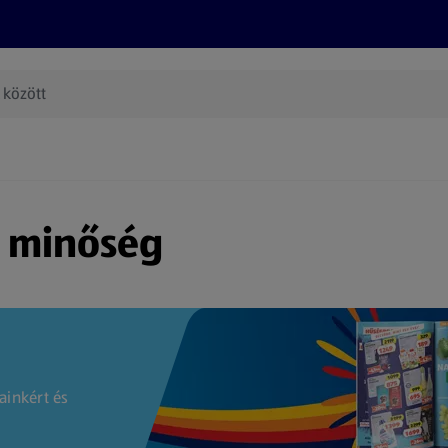
Termékeink
Online bevásárlás
Információk
Az én AL
(új oldalon nyílik meg)
s minőség
ainkért és