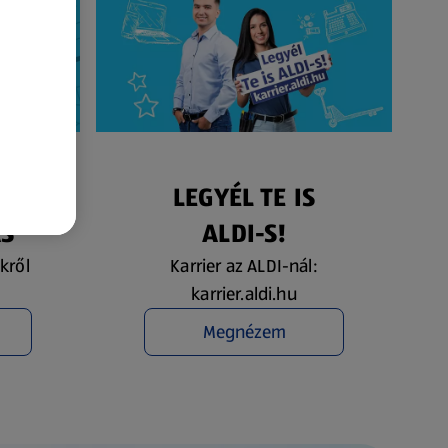
ÉS
LEGYÉL TE IS
ÁS
ALDI-S!
kről
Karrier az ALDI-nál:
karrier.aldi.hu
Megnézem