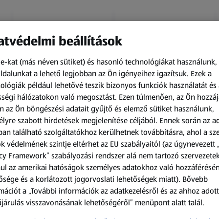
tvédelmi beállítások
e-kat (más néven sütiket) és hasonló technológiákat használunk,
dalunkat a lehető legjobban az Ön igényeihez igazítsuk.
Ezek a
ológiák például lehetővé teszik bizonyos funkciók használatát és 
Kapható 2026.08.10-től
Kapható 2026.08.10-től
ségi hálózatokon való megosztást. Ezen túlmenően, az Ön hozzáj
n az Ön böngészési adatait gyűjtő és elemző sütiket használunk,
UP2FASHION MEN
UP2FASHION WOMEN
lyre szabott hirdetések megjelenítése céljából. Ennek során az a
Férfi pizsama
Női kötött kardigán
an található szolgáltatókhoz kerülhetnek továbbításra, ahol a s
k védelmének szintje eltérhet az EU szabályaitól (az úgynevezett 
1 SOF
1 darabonként
(1 999,00 Ft/1 SOF)
(2 799,00 Ft/1
cy Framework” szabályozási rendszer alá nem tartozó szervezete
darabonként)
ul az amerikai hatóságok személyes adatokhoz való hozzáférésé
1 999,00 Ft
2 799,00 Ft
ősége és a korlátozott jogorvoslati lehetőségek miatt). Bővebb
mációt a „További információk az adatkezelésről és az ahhoz adott
járulás visszavonásának lehetőségéről” menüpont alatt talál.