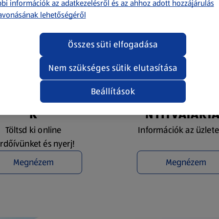
bi információk az adatkezelésről és az ahhoz adott hozzájárulás
avonásának lehetőségéről
Összes süti elfogadása
Nem szükséges sütik elutasítása
Beállítások
YEREMÉNYJÁTÉ
ÜZLETKERESŐ 
K
NYITVATART
Töltsd ki online
Információk az üzlete
rdőívünket és nyerj!
Megnézem
Megnézem