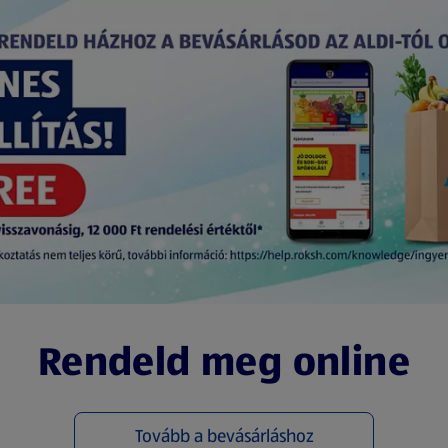
Rendeld meg online
Tovább a bevásárláshoz
(új oldalon nyílik meg)