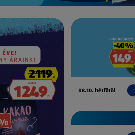
08.10. hétfőtől