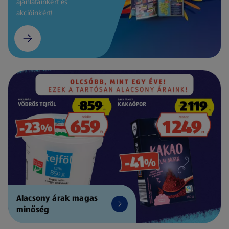
ajánlatainkért és
akcióinkért!
Alacsony árak magas
minőség