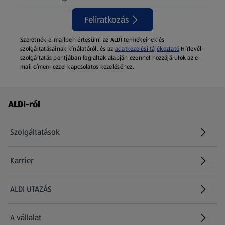
Feliratkozás
Szeretnék e-mailben értesülni az ALDI termékeinek és
szolgáltatásainak kínálatáról, és az
adatkezelési tájékoztató
Hírlevél-
szolgáltatás pontjában foglaltak alapján ezennel hozzájárulok az e-
mail címem ezzel kapcsolatos kezeléséhez.
Láblécmenü - további linkek
ALDI-ról
Szolgáltatások
Karrier
(új oldalon nyílik meg)
ALDI UTAZÁS
(új oldalon nyílik meg)
A vállalat