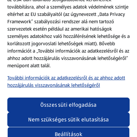
továbbításra, ahol a személyes adatok védelmének szintje
eltérhet az EU szabályaitól (az úgynevezett „Data Privacy
Adattörlő alkalmazás
Framework” szabályozási rendszer alá nem tartozó
szervezetek esetén például az amerikai hatóságok
Szervizpont
személyes adatokhoz való hozzáférésének lehetősége és a
(új oldalon nyílik meg)
korlátozott jogorvoslati lehetőségek miatt). Bővebb
információt a „További információk az adatkezelésről és az
Fedezz fel minket az interneten!
ahhoz adott hozzájárulás visszavonásának lehetőségéről”
menüpont alatt talál.
Töltsd le az ALDI Magyarország applikációt!
További információk az adatkezelésről és az ahhoz adott
hozzájárulás visszavonásának lehetőségéről
Összes süti elfogadása
Nem szükséges sütik elutasítása
Adatvédelem és szabályzat
Cookie beállítások módosítása
Felhasználási feltételek
Beállítások
(új oldalon nyílik meg)
Adatvédelem / Impresszum
Security policy