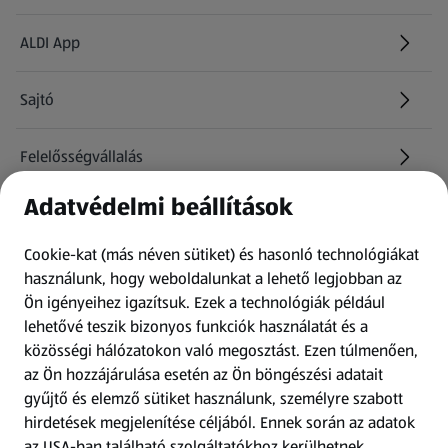
ALDI App
Sajtó
Felelősségvállalás
Adatvédelmi beállítások
Információk
Cookie-kat (más néven sütiket) és hasonló technológiákat
Kérdőív
használunk, hogy weboldalunkat a lehető legjobban az
Ön igényeihez igazítsuk.
Ezek a technológiák például
lehetővé teszik bizonyos funkciók használatát és a
Fizetési lehetőségek
közösségi hálózatokon való megosztást. Ezen túlmenően,
az Ön hozzájárulása esetén az Ön böngészési adatait
ALDI utalványok
gyűjtő és elemző sütiket használunk, személyre szabott
hirdetések megjelenítése céljából. Ennek során az adatok
az USA-ban található szolgáltatókhoz kerülhetnek
Árcsökkentés