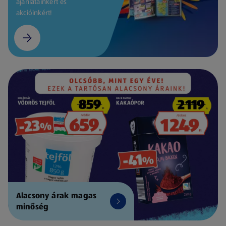
ajánlatainkért és
akcióinkért!
Alacsony árak magas
minőség