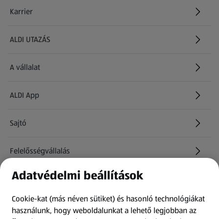
Karrier
(új oldalon nyílik meg)
ALDI UTAZÁS
(új oldalon nyílik meg)
A vállalat
ALDI App
Sajtó
Felelősségvállalás
Adatvédelmi beállítások
Információk
Cookie-kat (más néven sütiket) és hasonló technológiákat
Kérdőív
használunk, hogy weboldalunkat a lehető legjobban az