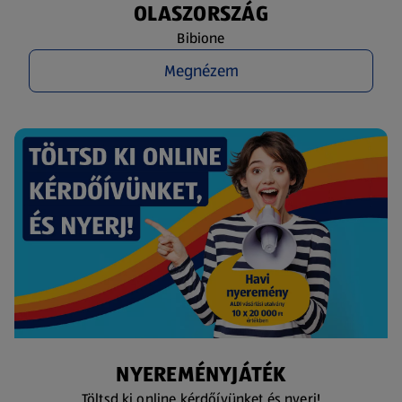
OLASZORSZÁG
Bibione
Megnézem
NYEREMÉNYJÁTÉK
Töltsd ki online kérdőívünket és nyerj!