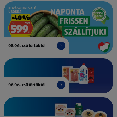
08.06. csütörtöktől
08.06. csütörtöktől