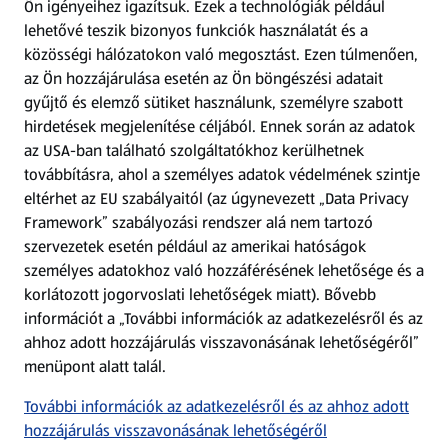
Ön igényeihez igazítsuk.
Ezek a technológiák például
lehetővé teszik bizonyos funkciók használatát és a
Fizetési lehetőségek
közösségi hálózatokon való megosztást. Ezen túlmenően,
az Ön hozzájárulása esetén az Ön böngészési adatait
ALDI utalványok
gyűjtő és elemző sütiket használunk, személyre szabott
hirdetések megjelenítése céljából. Ennek során az adatok
az USA-ban található szolgáltatókhoz kerülhetnek
Árcsökkentés
továbbításra, ahol a személyes adatok védelmének szintje
eltérhet az EU szabályaitól (az úgynevezett „Data Privacy
Adattörlő alkalmazás
Framework” szabályozási rendszer alá nem tartozó
szervezetek esetén például az amerikai hatóságok
Szervizpont
személyes adatokhoz való hozzáférésének lehetősége és a
(új oldalon nyílik meg)
korlátozott jogorvoslati lehetőségek miatt). Bővebb
információt a „További információk az adatkezelésről és az
Fedezz fel minket az interneten!
ahhoz adott hozzájárulás visszavonásának lehetőségéről”
menüpont alatt talál.
Töltsd le az ALDI Magyarország applikációt!
További információk az adatkezelésről és az ahhoz adott
hozzájárulás visszavonásának lehetőségéről