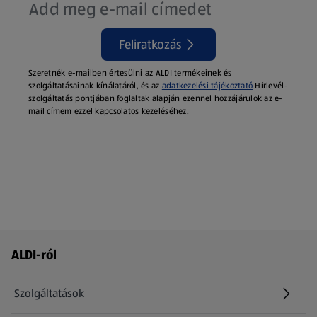
Feliratkozás
Szeretnék e-mailben értesülni az ALDI termékeinek és
szolgáltatásainak kínálatáról, és az
adatkezelési tájékoztató
Hírlevél-
szolgáltatás pontjában foglaltak alapján ezennel hozzájárulok az e-
mail címem ezzel kapcsolatos kezeléséhez.
Láblécmenü - további linkek
ALDI-ról
Szolgáltatások