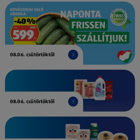
08.06. csütörtöktől
08.06. csütörtöktől