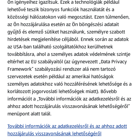
Ön igényeihez igazítsuk.
Ezek a technológiák például
lehetővé teszik bizonyos funkciók használatát és a
Fizetési lehetőségek
közösségi hálózatokon való megosztást. Ezen túlmenően,
az Ön hozzájárulása esetén az Ön böngészési adatait
ALDI utalványok
gyűjtő és elemző sütiket használunk, személyre szabott
hirdetések megjelenítése céljából. Ennek során az adatok
az USA-ban található szolgáltatókhoz kerülhetnek
Árcsökkentés
továbbításra, ahol a személyes adatok védelmének szintje
eltérhet az EU szabályaitól (az úgynevezett „Data Privacy
Adattörlő alkalmazás
Framework” szabályozási rendszer alá nem tartozó
szervezetek esetén például az amerikai hatóságok
Szervizpont
személyes adatokhoz való hozzáférésének lehetősége és a
(új oldalon nyílik meg)
korlátozott jogorvoslati lehetőségek miatt). Bővebb
információt a „További információk az adatkezelésről és az
Fedezz fel minket az interneten!
ahhoz adott hozzájárulás visszavonásának lehetőségéről”
menüpont alatt talál.
Töltsd le az ALDI Magyarország applikációt!
További információk az adatkezelésről és az ahhoz adott
hozzájárulás visszavonásának lehetőségéről