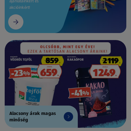
ajánlatainkért és
akcióinkért!
Alacsony árak magas
minőség