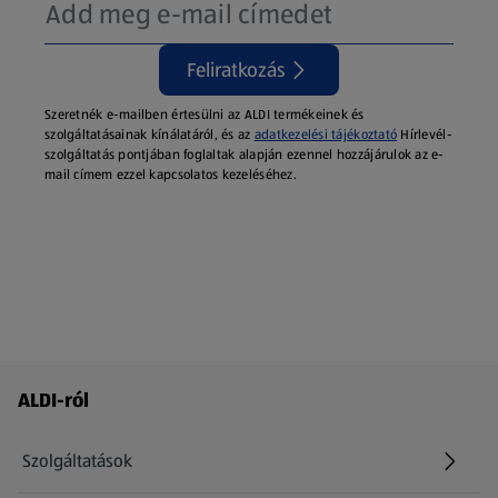
Feliratkozás
Szeretnék e-mailben értesülni az ALDI termékeinek és
szolgáltatásainak kínálatáról, és az
adatkezelési tájékoztató
Hírlevél-
szolgáltatás pontjában foglaltak alapján ezennel hozzájárulok az e-
mail címem ezzel kapcsolatos kezeléséhez.
Láblécmenü - további linkek
ALDI-ról
Szolgáltatások