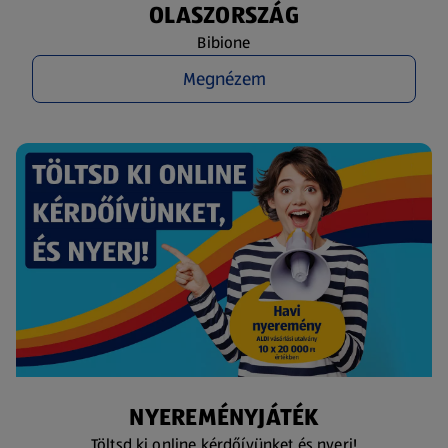
OLASZORSZÁG
Bibione
Megnézem
NYEREMÉNYJÁTÉK
Töltsd ki online kérdőívünket és nyerj!