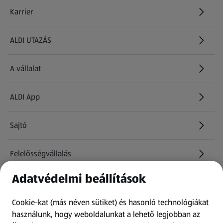
Karrier
(új oldalon nyílik meg)
ALDI UTAZÁS
(új oldalon nyílik meg)
A vállalat
ALDI App
Sajtó
Felelősségvállalás
Adatvédelmi beállítások
Információk
Cookie-kat (más néven sütiket) és hasonló technológiákat
Kérdőív
használunk, hogy weboldalunkat a lehető legjobban az