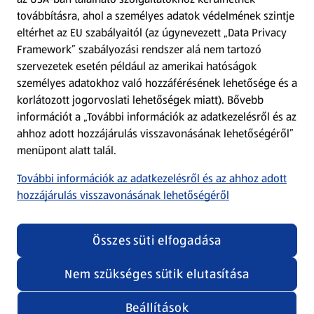
továbbításra, ahol a személyes adatok védelmének szintje
eltérhet az EU szabályaitól (az úgynevezett „Data Privacy
Adattörlő alkalmazás
Framework” szabályozási rendszer alá nem tartozó
szervezetek esetén például az amerikai hatóságok
Szervizpont
személyes adatokhoz való hozzáférésének lehetősége és a
(új oldalon nyílik meg)
korlátozott jogorvoslati lehetőségek miatt). Bővebb
információt a „További információk az adatkezelésről és az
Fedezz fel minket az interneten!
ahhoz adott hozzájárulás visszavonásának lehetőségéről”
menüpont alatt talál.
Töltsd le az ALDI Magyarország applikációt!
További információk az adatkezelésről és az ahhoz adott
hozzájárulás visszavonásának lehetőségéről
Összes süti elfogadása
Nem szükséges sütik elutasítása
Adatvédelem és szabályzat
Cookie beállítások módosítása
Felhasználási feltételek
Beállítások
(új oldalon nyílik meg)
Adatvédelem / Impresszum
Security policy