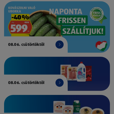
08.06. csütörtöktől
08.06. csütörtöktől