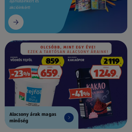
ajánlatainkért és
akcióinkért!
Alacsony árak magas
minőség