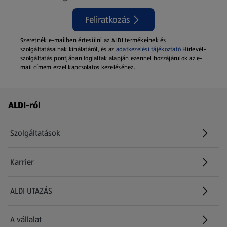
Feliratkozás
Szeretnék e-mailben értesülni az ALDI termékeinek és
szolgáltatásainak kínálatáról, és az
adatkezelési tájékoztató
Hírlevél-
szolgáltatás pontjában foglaltak alapján ezennel hozzájárulok az e-
mail címem ezzel kapcsolatos kezeléséhez.
Láblécmenü - további linkek
ALDI-ról
Szolgáltatások
Karrier
(új oldalon nyílik meg)
ALDI UTAZÁS
(új oldalon nyílik meg)
A vállalat