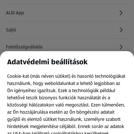
ALDI App
Sajtó
Felelősségvállalás
Adatvédelmi beállítások
Információk
Cookie-kat (más néven sütiket) és hasonló technológiákat
Kérdőív
használunk, hogy weboldalunkat a lehető legjobban az
Ön igényeihez igazítsuk.
Ezek a technológiák például
lehetővé teszik bizonyos funkciók használatát és a
Fizetési lehetőségek
közösségi hálózatokon való megosztást. Ezen túlmenően,
az Ön hozzájárulása esetén az Ön böngészési adatait
ALDI utalványok
gyűjtő és elemző sütiket használunk, személyre szabott
hirdetések megjelenítése céljából. Ennek során az adatok
az USA-ban található szolgáltatókhoz kerülhetnek
Árcsökkentés