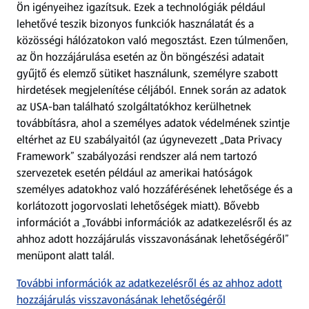
Ön igényeihez igazítsuk.
Ezek a technológiák például
lehetővé teszik bizonyos funkciók használatát és a
Fizetési lehetőségek
közösségi hálózatokon való megosztást. Ezen túlmenően,
az Ön hozzájárulása esetén az Ön böngészési adatait
ALDI utalványok
gyűjtő és elemző sütiket használunk, személyre szabott
hirdetések megjelenítése céljából. Ennek során az adatok
az USA-ban található szolgáltatókhoz kerülhetnek
Árcsökkentés
továbbításra, ahol a személyes adatok védelmének szintje
eltérhet az EU szabályaitól (az úgynevezett „Data Privacy
Adattörlő alkalmazás
Framework” szabályozási rendszer alá nem tartozó
szervezetek esetén például az amerikai hatóságok
Szervizpont
személyes adatokhoz való hozzáférésének lehetősége és a
(új oldalon nyílik meg)
korlátozott jogorvoslati lehetőségek miatt). Bővebb
információt a „További információk az adatkezelésről és az
Fedezz fel minket az interneten!
ahhoz adott hozzájárulás visszavonásának lehetőségéről”
menüpont alatt talál.
Töltsd le az ALDI Magyarország applikációt!
További információk az adatkezelésről és az ahhoz adott
hozzájárulás visszavonásának lehetőségéről