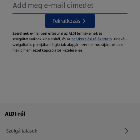
Feliratkozás
Szeretnék e-mailben értesülni az ALDI termékeinek és
szolgáltatásainak kínálatáról, és az
adatkezelési tájékoztató
Hírlevél-
szolgáltatás pontjában foglaltak alapján ezennel hozzájárulok az e-
mail címem ezzel kapcsolatos kezeléséhez.
Láblécmenü - további linkek
ALDI-ról
Szolgáltatások