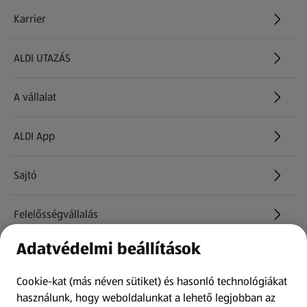
Karrier
(új oldalon nyílik meg)
ALDI UTAZÁS
(új oldalon nyílik meg)
A vállalat
ALDI App
Sajtó
Felelősségvállalás
Adatvédelmi beállítások
Információk
Cookie-kat (más néven sütiket) és hasonló technológiákat
Kérdőív
használunk, hogy weboldalunkat a lehető legjobban az