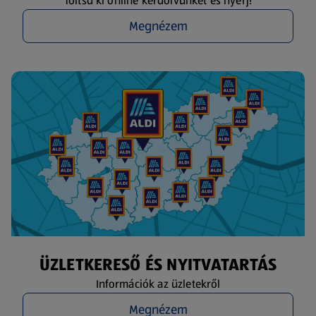
Töltsd ki online kérdőívünket és nyerj!
Megnézem
ÜZLETKERESŐ ÉS NYITVATARTÁS
Információk az üzletekről
Megnézem