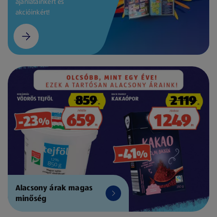
ajánlatainkért és
akcióinkért!
Alacsony árak magas
minőség