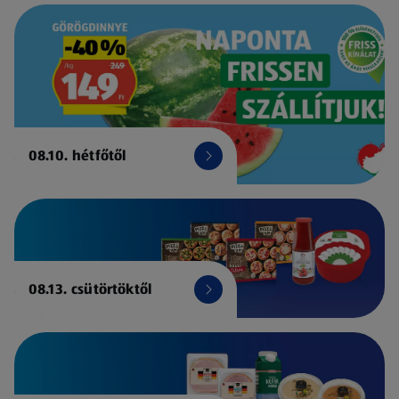
08.10. hétfőtől
08.13. csütörtöktől