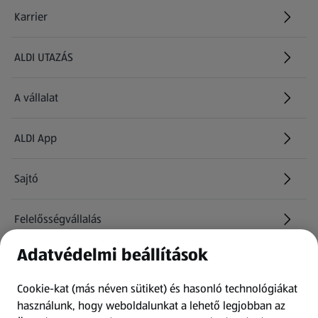
Karrier
(új oldalon nyílik meg)
ALDI UTAZÁS
(új oldalon nyílik meg)
A vállalat
ALDI App
Sajtó
Felelősségvállalás
Adatvédelmi beállítások
Információk
Cookie-kat (más néven sütiket) és hasonló technológiákat
Kérdőív
használunk, hogy weboldalunkat a lehető legjobban az