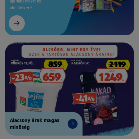
ajánlatainkért és
akcióinkért!
Alacsony árak magas
minőség