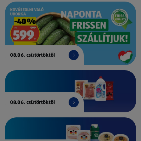
08.06. csütörtöktől
08.06. csütörtöktől