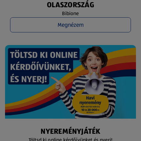
OLASZORSZÁG
Bibione
Megnézem
NYEREMÉNYJÁTÉK
Töltsd ki online kérdőívünket és nyerj!