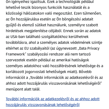
Ön igényeihez igazítsuk.
Ezek a technológiák például
lehetővé teszik bizonyos funkciók használatát és a
Fizetési lehetőségek
közösségi hálózatokon való megosztást. Ezen túlmenően,
az Ön hozzájárulása esetén az Ön böngészési adatait
ALDI utalványok
gyűjtő és elemző sütiket használunk, személyre szabott
hirdetések megjelenítése céljából. Ennek során az adatok
az USA-ban található szolgáltatókhoz kerülhetnek
Árcsökkentés
továbbításra, ahol a személyes adatok védelmének szintje
eltérhet az EU szabályaitól (az úgynevezett „Data Privacy
Adattörlő alkalmazás
Framework” szabályozási rendszer alá nem tartozó
szervezetek esetén például az amerikai hatóságok
Szervizpont
személyes adatokhoz való hozzáférésének lehetősége és a
(új oldalon nyílik meg)
korlátozott jogorvoslati lehetőségek miatt). Bővebb
információt a „További információk az adatkezelésről és az
Fedezz fel minket az interneten!
ahhoz adott hozzájárulás visszavonásának lehetőségéről”
menüpont alatt talál.
Töltsd le az ALDI Magyarország applikációt!
További információk az adatkezelésről és az ahhoz adott
hozzájárulás visszavonásának lehetőségéről