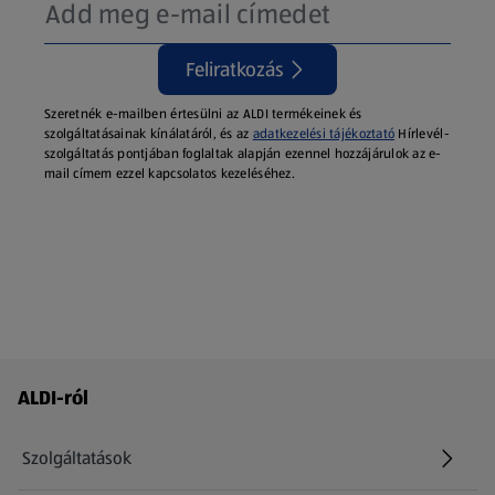
Feliratkozás
Szeretnék e-mailben értesülni az ALDI termékeinek és
szolgáltatásainak kínálatáról, és az
adatkezelési tájékoztató
Hírlevél-
szolgáltatás pontjában foglaltak alapján ezennel hozzájárulok az e-
mail címem ezzel kapcsolatos kezeléséhez.
Láblécmenü - további linkek
ALDI-ról
Szolgáltatások