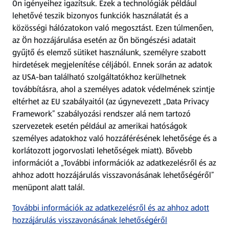
Ön igényeihez igazítsuk.
Ezek a technológiák például
lehetővé teszik bizonyos funkciók használatát és a
Fizetési lehetőségek
közösségi hálózatokon való megosztást. Ezen túlmenően,
az Ön hozzájárulása esetén az Ön böngészési adatait
ALDI utalványok
gyűjtő és elemző sütiket használunk, személyre szabott
hirdetések megjelenítése céljából. Ennek során az adatok
az USA-ban található szolgáltatókhoz kerülhetnek
Árcsökkentés
továbbításra, ahol a személyes adatok védelmének szintje
eltérhet az EU szabályaitól (az úgynevezett „Data Privacy
Adattörlő alkalmazás
Framework” szabályozási rendszer alá nem tartozó
szervezetek esetén például az amerikai hatóságok
Szervizpont
személyes adatokhoz való hozzáférésének lehetősége és a
(új oldalon nyílik meg)
korlátozott jogorvoslati lehetőségek miatt). Bővebb
információt a „További információk az adatkezelésről és az
Fedezz fel minket az interneten!
ahhoz adott hozzájárulás visszavonásának lehetőségéről”
menüpont alatt talál.
Töltsd le az ALDI Magyarország applikációt!
További információk az adatkezelésről és az ahhoz adott
hozzájárulás visszavonásának lehetőségéről