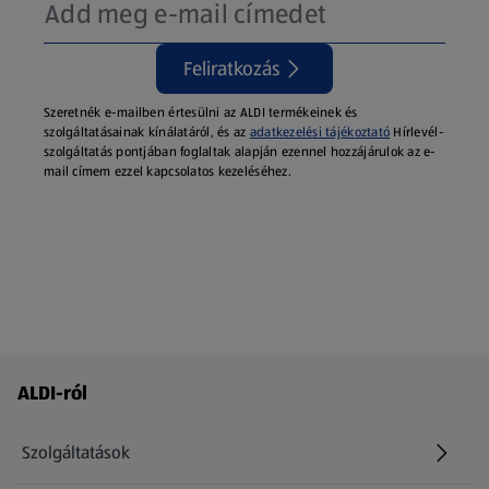
Feliratkozás
Szeretnék e-mailben értesülni az ALDI termékeinek és
szolgáltatásainak kínálatáról, és az
adatkezelési tájékoztató
Hírlevél-
szolgáltatás pontjában foglaltak alapján ezennel hozzájárulok az e-
mail címem ezzel kapcsolatos kezeléséhez.
Láblécmenü - további linkek
ALDI-ról
Szolgáltatások