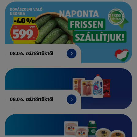
08.06. csütörtöktől
08.06. csütörtöktől