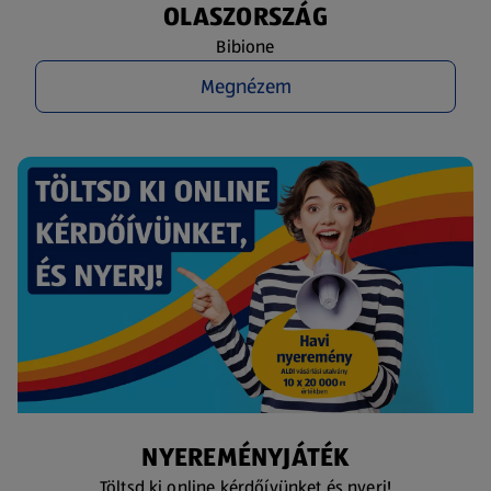
OLASZORSZÁG
Bibione
Megnézem
NYEREMÉNYJÁTÉK
Töltsd ki online kérdőívünket és nyerj!