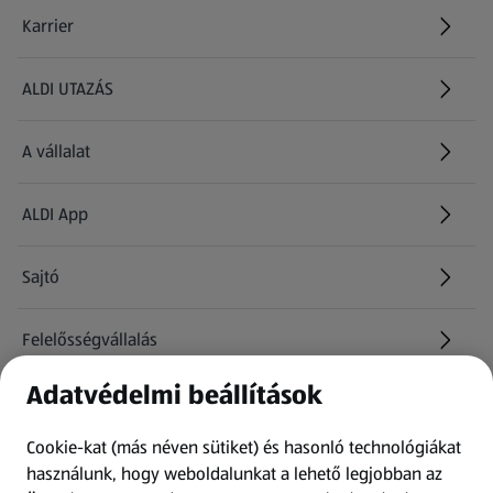
Karrier
(új oldalon nyílik meg)
ALDI UTAZÁS
(új oldalon nyílik meg)
A vállalat
ALDI App
Sajtó
Felelősségvállalás
Adatvédelmi beállítások
Információk
Cookie-kat (más néven sütiket) és hasonló technológiákat
Kérdőív
használunk, hogy weboldalunkat a lehető legjobban az