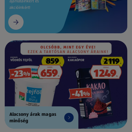
ajánlatainkért és
akcióinkért!
Alacsony árak magas
minőség