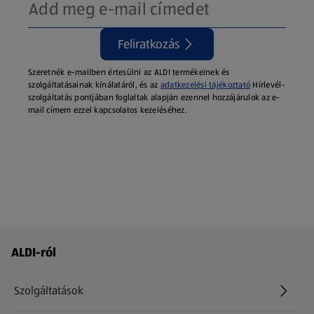
Feliratkozás
Szeretnék e-mailben értesülni az ALDI termékeinek és
szolgáltatásainak kínálatáról, és az
adatkezelési tájékoztató
Hírlevél-
szolgáltatás pontjában foglaltak alapján ezennel hozzájárulok az e-
mail címem ezzel kapcsolatos kezeléséhez.
Láblécmenü - további linkek
ALDI-ról
Szolgáltatások