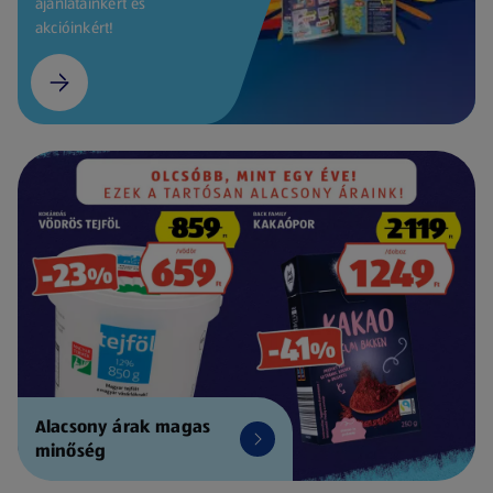
ajánlatainkért és
akcióinkért!
Alacsony árak magas
minőség