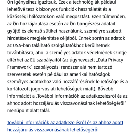
Ön igényeihez igazítsuk.
Ezek a technológiák például
lehetővé teszik bizonyos funkciók használatát és a
Fizetési lehetőségek
közösségi hálózatokon való megosztást. Ezen túlmenően,
az Ön hozzájárulása esetén az Ön böngészési adatait
ALDI utalványok
gyűjtő és elemző sütiket használunk, személyre szabott
hirdetések megjelenítése céljából. Ennek során az adatok
az USA-ban található szolgáltatókhoz kerülhetnek
Árcsökkentés
továbbításra, ahol a személyes adatok védelmének szintje
eltérhet az EU szabályaitól (az úgynevezett „Data Privacy
Adattörlő alkalmazás
Framework” szabályozási rendszer alá nem tartozó
szervezetek esetén például az amerikai hatóságok
Szervizpont
személyes adatokhoz való hozzáférésének lehetősége és a
(új oldalon nyílik meg)
korlátozott jogorvoslati lehetőségek miatt). Bővebb
információt a „További információk az adatkezelésről és az
Fedezz fel minket az interneten!
ahhoz adott hozzájárulás visszavonásának lehetőségéről”
menüpont alatt talál.
Töltsd le az ALDI Magyarország applikációt!
További információk az adatkezelésről és az ahhoz adott
hozzájárulás visszavonásának lehetőségéről