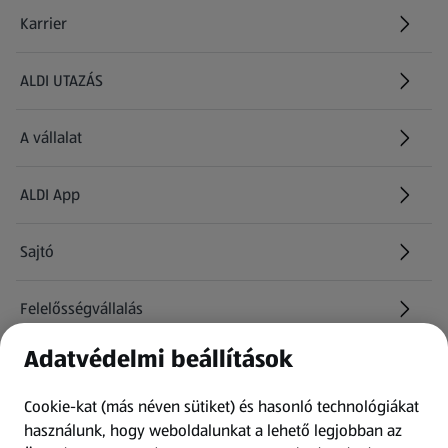
Karrier
(új oldalon nyílik meg)
ALDI UTAZÁS
(új oldalon nyílik meg)
A vállalat
ALDI App
Sajtó
Felelősségvállalás
Adatvédelmi beállítások
Információk
Cookie-kat (más néven sütiket) és hasonló technológiákat
Kérdőív
használunk, hogy weboldalunkat a lehető legjobban az