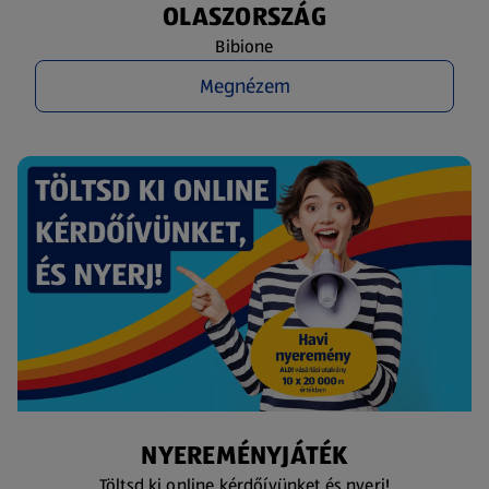
OLASZORSZÁG
Bibione
Megnézem
NYEREMÉNYJÁTÉK
Töltsd ki online kérdőívünket és nyerj!