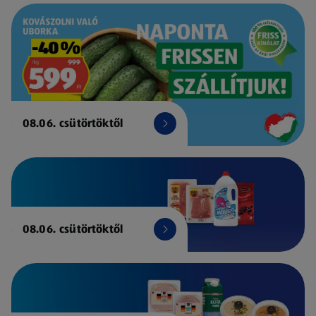
08.06. csütörtöktől
08.06. csütörtöktől