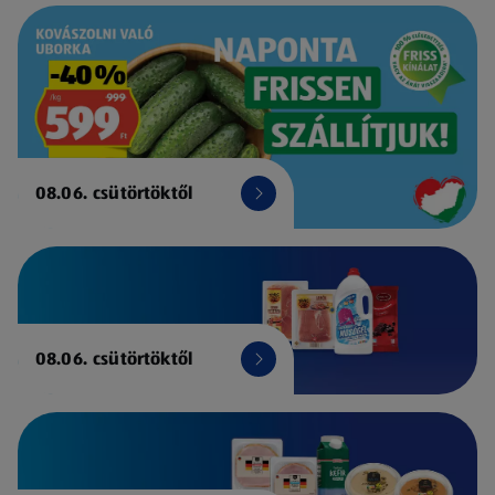
08.06. csütörtöktől
08.06. csütörtöktől