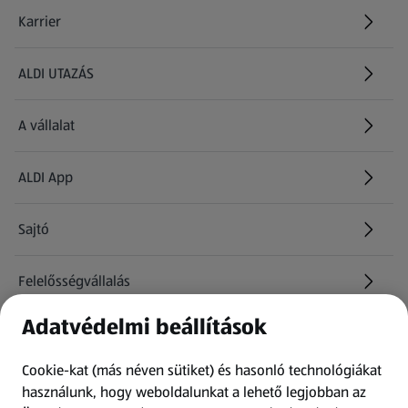
Karrier
(új oldalon nyílik meg)
ALDI UTAZÁS
(új oldalon nyílik meg)
A vállalat
ALDI App
Sajtó
Felelősségvállalás
Adatvédelmi beállítások
Információk
Cookie-kat (más néven sütiket) és hasonló technológiákat
Kérdőív
használunk, hogy weboldalunkat a lehető legjobban az