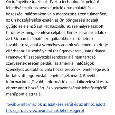
Ön igényeihez igazítsuk.
Ezek a technológiák például
lehetővé teszik bizonyos funkciók használatát és a
Fizetési lehetőségek
közösségi hálózatokon való megosztást. Ezen túlmenően,
az Ön hozzájárulása esetén az Ön böngészési adatait
ALDI utalványok
gyűjtő és elemző sütiket használunk, személyre szabott
hirdetések megjelenítése céljából. Ennek során az adatok
az USA-ban található szolgáltatókhoz kerülhetnek
Árcsökkentés
továbbításra, ahol a személyes adatok védelmének szintje
eltérhet az EU szabályaitól (az úgynevezett „Data Privacy
Adattörlő alkalmazás
Framework” szabályozási rendszer alá nem tartozó
szervezetek esetén például az amerikai hatóságok
Szervizpont
személyes adatokhoz való hozzáférésének lehetősége és a
(új oldalon nyílik meg)
korlátozott jogorvoslati lehetőségek miatt). Bővebb
információt a „További információk az adatkezelésről és az
Fedezz fel minket az interneten!
ahhoz adott hozzájárulás visszavonásának lehetőségéről”
menüpont alatt talál.
Töltsd le az ALDI Magyarország applikációt!
További információk az adatkezelésről és az ahhoz adott
hozzájárulás visszavonásának lehetőségéről