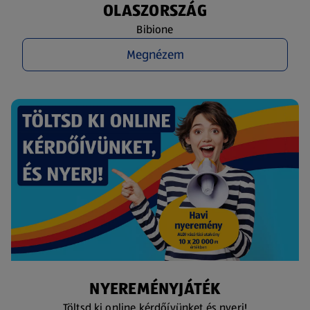
OLASZORSZÁG
Bibione
Megnézem
NYEREMÉNYJÁTÉK
Töltsd ki online kérdőívünket és nyerj!