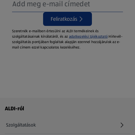
Feliratkozás
Szeretnék e-mailben értesülni az ALDI termékeinek és
szolgáltatásainak kínálatáról, és az
adatkezelési tájékoztató
Hírlevél-
szolgáltatás pontjában foglaltak alapján ezennel hozzájárulok az e-
mail címem ezzel kapcsolatos kezeléséhez.
Láblécmenü - további linkek
ALDI-ról
Szolgáltatások