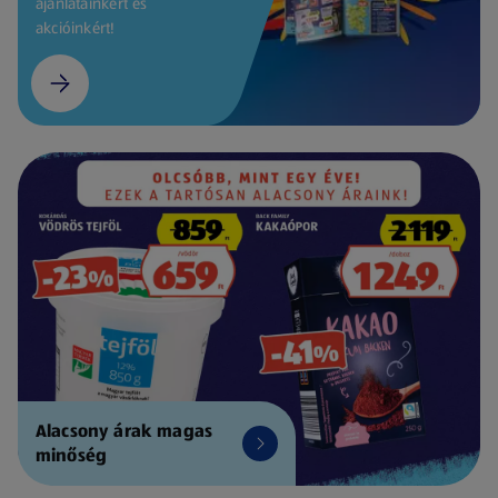
ajánlatainkért és
akcióinkért!
Alacsony árak magas
minőség