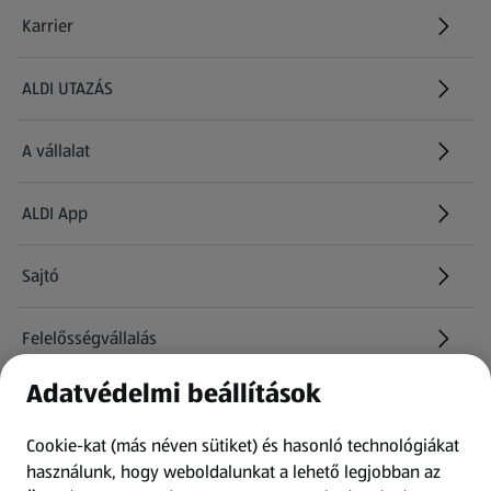
Karrier
(új oldalon nyílik meg)
ALDI UTAZÁS
(új oldalon nyílik meg)
A vállalat
ALDI App
Sajtó
Felelősségvállalás
Adatvédelmi beállítások
Információk
Cookie-kat (más néven sütiket) és hasonló technológiákat
Kérdőív
használunk, hogy weboldalunkat a lehető legjobban az