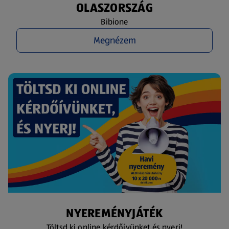
OLASZORSZÁG
Bibione
Megnézem
NYEREMÉNYJÁTÉK
Töltsd ki online kérdőívünket és nyerj!