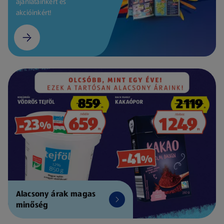
ajánlatainkért és
akcióinkért!
Alacsony árak magas
minőség