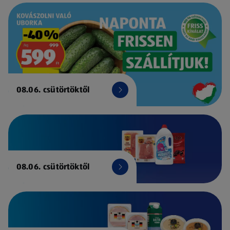
08.06. csütörtöktől
08.06. csütörtöktől