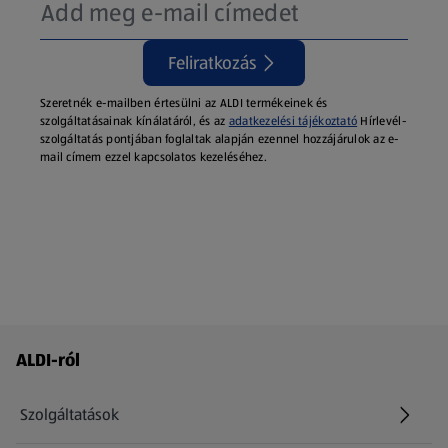
Feliratkozás
Szeretnék e-mailben értesülni az ALDI termékeinek és
szolgáltatásainak kínálatáról, és az
adatkezelési tájékoztató
Hírlevél-
szolgáltatás pontjában foglaltak alapján ezennel hozzájárulok az e-
mail címem ezzel kapcsolatos kezeléséhez.
Láblécmenü - további linkek
ALDI-ról
Szolgáltatások