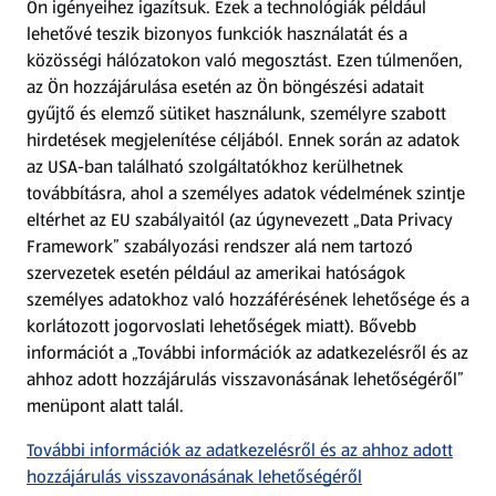
Ön igényeihez igazítsuk.
Ezek a technológiák például
lehetővé teszik bizonyos funkciók használatát és a
Fizetési lehetőségek
közösségi hálózatokon való megosztást. Ezen túlmenően,
az Ön hozzájárulása esetén az Ön böngészési adatait
ALDI utalványok
gyűjtő és elemző sütiket használunk, személyre szabott
hirdetések megjelenítése céljából. Ennek során az adatok
az USA-ban található szolgáltatókhoz kerülhetnek
Árcsökkentés
továbbításra, ahol a személyes adatok védelmének szintje
eltérhet az EU szabályaitól (az úgynevezett „Data Privacy
Adattörlő alkalmazás
Framework” szabályozási rendszer alá nem tartozó
szervezetek esetén például az amerikai hatóságok
Szervizpont
személyes adatokhoz való hozzáférésének lehetősége és a
(új oldalon nyílik meg)
korlátozott jogorvoslati lehetőségek miatt). Bővebb
információt a „További információk az adatkezelésről és az
Fedezz fel minket az interneten!
ahhoz adott hozzájárulás visszavonásának lehetőségéről”
menüpont alatt talál.
Töltsd le az ALDI Magyarország applikációt!
További információk az adatkezelésről és az ahhoz adott
hozzájárulás visszavonásának lehetőségéről