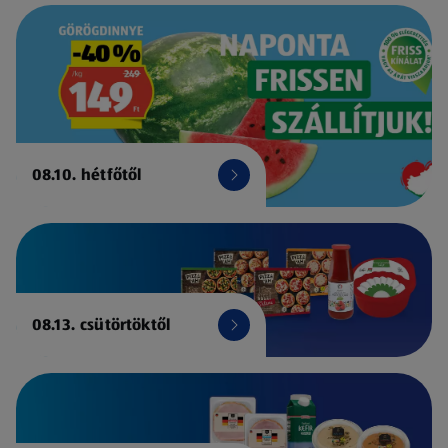
08.10. hétfőtől
08.13. csütörtöktől