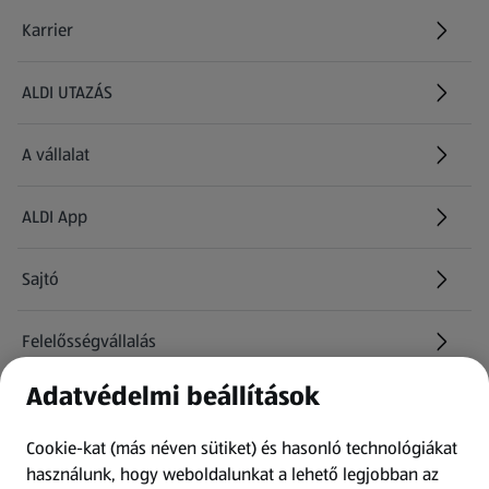
Karrier
(új oldalon nyílik meg)
ALDI UTAZÁS
(új oldalon nyílik meg)
A vállalat
ALDI App
Sajtó
Felelősségvállalás
Adatvédelmi beállítások
Információk
Cookie-kat (más néven sütiket) és hasonló technológiákat
Kérdőív
használunk, hogy weboldalunkat a lehető legjobban az