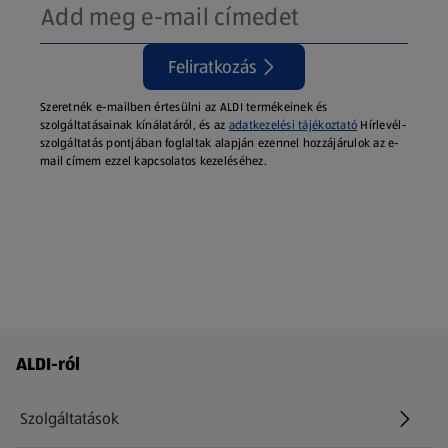
Feliratkozás
Szeretnék e-mailben értesülni az ALDI termékeinek és
szolgáltatásainak kínálatáról, és az
adatkezelési tájékoztató
Hírlevél-
szolgáltatás pontjában foglaltak alapján ezennel hozzájárulok az e-
mail címem ezzel kapcsolatos kezeléséhez.
Láblécmenü - további linkek
ALDI-ról
Szolgáltatások