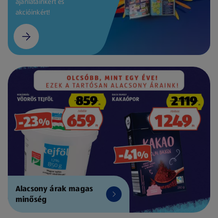
ajánlatainkért és
akcióinkért!
Alacsony árak magas
minőség