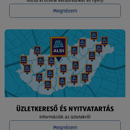
Töltsd ki online kérdőívünket és nyerj!
Megnézem
ÜZLETKERESŐ ÉS NYITVATARTÁS
Információk az üzletekről
Megnézem