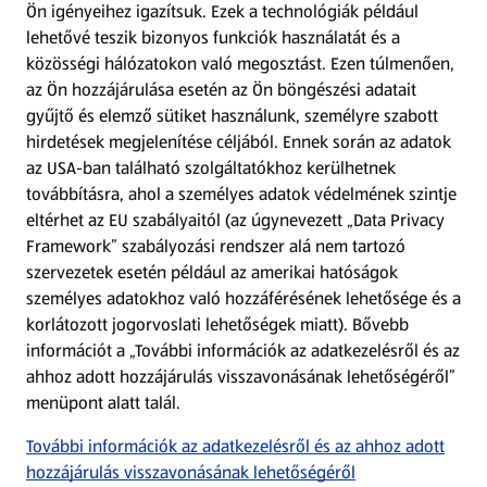
Ön igényeihez igazítsuk.
Ezek a technológiák például
lehetővé teszik bizonyos funkciók használatát és a
Fizetési lehetőségek
közösségi hálózatokon való megosztást. Ezen túlmenően,
az Ön hozzájárulása esetén az Ön böngészési adatait
ALDI utalványok
gyűjtő és elemző sütiket használunk, személyre szabott
hirdetések megjelenítése céljából. Ennek során az adatok
az USA-ban található szolgáltatókhoz kerülhetnek
Árcsökkentés
továbbításra, ahol a személyes adatok védelmének szintje
eltérhet az EU szabályaitól (az úgynevezett „Data Privacy
Adattörlő alkalmazás
Framework” szabályozási rendszer alá nem tartozó
szervezetek esetén például az amerikai hatóságok
Szervizpont
személyes adatokhoz való hozzáférésének lehetősége és a
(új oldalon nyílik meg)
korlátozott jogorvoslati lehetőségek miatt). Bővebb
információt a „További információk az adatkezelésről és az
Fedezz fel minket az interneten!
ahhoz adott hozzájárulás visszavonásának lehetőségéről”
menüpont alatt talál.
Töltsd le az ALDI Magyarország applikációt!
További információk az adatkezelésről és az ahhoz adott
hozzájárulás visszavonásának lehetőségéről