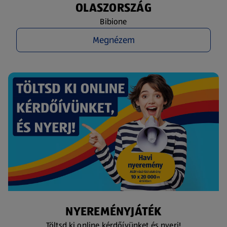
OLASZORSZÁG
Bibione
Megnézem
NYEREMÉNYJÁTÉK
Töltsd ki online kérdőívünket és nyerj!