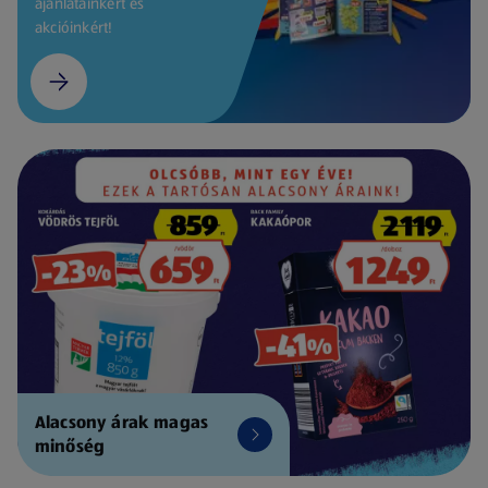
ajánlatainkért és
akcióinkért!
Alacsony árak magas
minőség