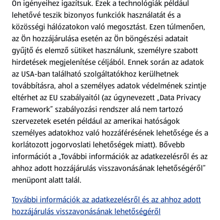
Ön igényeihez igazítsuk.
Ezek a technológiák például
lehetővé teszik bizonyos funkciók használatát és a
Fizetési lehetőségek
közösségi hálózatokon való megosztást. Ezen túlmenően,
az Ön hozzájárulása esetén az Ön böngészési adatait
ALDI utalványok
gyűjtő és elemző sütiket használunk, személyre szabott
hirdetések megjelenítése céljából. Ennek során az adatok
az USA-ban található szolgáltatókhoz kerülhetnek
Árcsökkentés
továbbításra, ahol a személyes adatok védelmének szintje
eltérhet az EU szabályaitól (az úgynevezett „Data Privacy
Adattörlő alkalmazás
Framework” szabályozási rendszer alá nem tartozó
szervezetek esetén például az amerikai hatóságok
Szervizpont
személyes adatokhoz való hozzáférésének lehetősége és a
(új oldalon nyílik meg)
korlátozott jogorvoslati lehetőségek miatt). Bővebb
információt a „További információk az adatkezelésről és az
Fedezz fel minket az interneten!
ahhoz adott hozzájárulás visszavonásának lehetőségéről”
menüpont alatt talál.
Töltsd le az ALDI Magyarország applikációt!
További információk az adatkezelésről és az ahhoz adott
hozzájárulás visszavonásának lehetőségéről