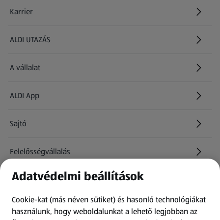
Karrier
(új oldalon nyílik meg)
ALDI UTAZÁS
(új oldalon nyílik meg)
A vállalat
ALDI App
Sajtó
Felelősségvállalás
Adatvédelmi beállítások
Információk
Cookie-kat (más néven sütiket) és hasonló technológiákat
Kérdőív
használunk, hogy weboldalunkat a lehető legjobban az