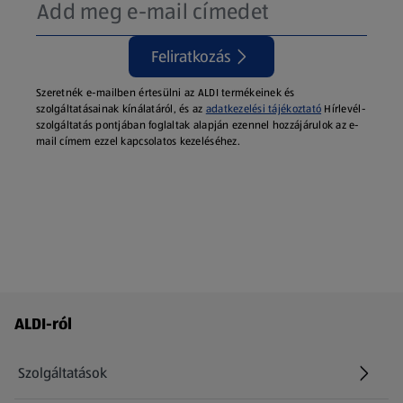
Feliratkozás
Szeretnék e-mailben értesülni az ALDI termékeinek és
szolgáltatásainak kínálatáról, és az
adatkezelési tájékoztató
Hírlevél-
szolgáltatás pontjában foglaltak alapján ezennel hozzájárulok az e-
mail címem ezzel kapcsolatos kezeléséhez.
Láblécmenü - további linkek
ALDI-ról
Szolgáltatások