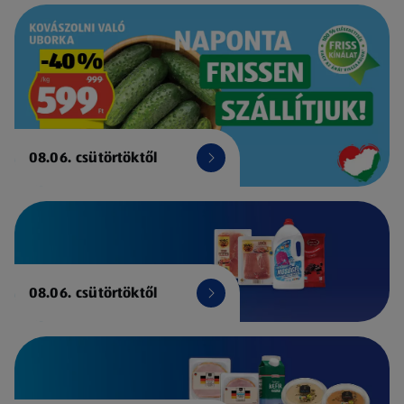
08.06. csütörtöktől
08.06. csütörtöktől