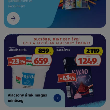
ajánlatainkért és
akcióinkért!
Alacsony árak magas
minőség