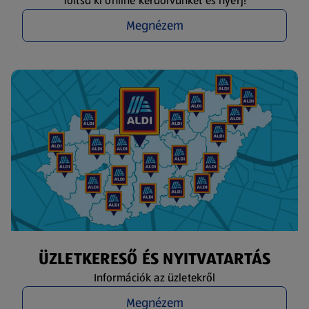
Töltsd ki online kérdőívünket és nyerj!
Megnézem
ÜZLETKERESŐ ÉS NYITVATARTÁS
Információk az üzletekről
Megnézem