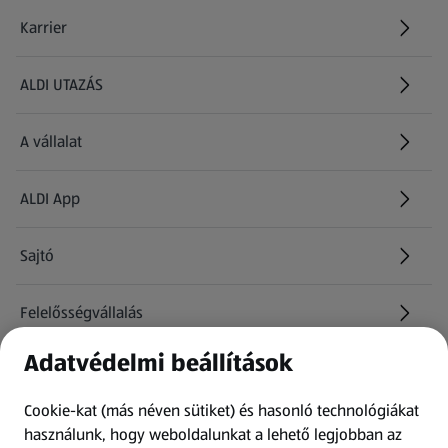
Karrier
(új oldalon nyílik meg)
ALDI UTAZÁS
(új oldalon nyílik meg)
A vállalat
ALDI App
Sajtó
Felelősségvállalás
Adatvédelmi beállítások
Információk
Cookie-kat (más néven sütiket) és hasonló technológiákat
Kérdőív
használunk, hogy weboldalunkat a lehető legjobban az