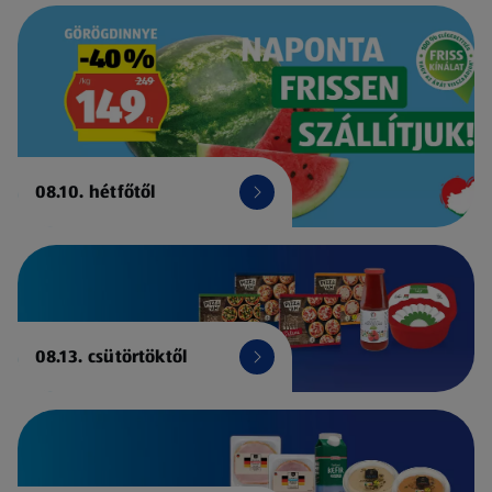
08.10. hétfőtől
08.13. csütörtöktől