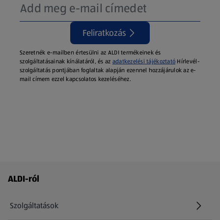
Feliratkozás
Szeretnék e-mailben értesülni az ALDI termékeinek és
szolgáltatásainak kínálatáról, és az
adatkezelési tájékoztató
Hírlevél-
szolgáltatás pontjában foglaltak alapján ezennel hozzájárulok az e-
mail címem ezzel kapcsolatos kezeléséhez.
Láblécmenü - további linkek
ALDI-ról
Szolgáltatások