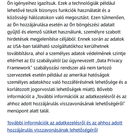
Ön igényeihez igazítsuk.
Ezek a technológiák például
lehetővé teszik bizonyos funkciók használatát és a
Fizetési lehetőségek
közösségi hálózatokon való megosztást. Ezen túlmenően,
az Ön hozzájárulása esetén az Ön böngészési adatait
ALDI utalványok
gyűjtő és elemző sütiket használunk, személyre szabott
hirdetések megjelenítése céljából. Ennek során az adatok
az USA-ban található szolgáltatókhoz kerülhetnek
Árcsökkentés
továbbításra, ahol a személyes adatok védelmének szintje
eltérhet az EU szabályaitól (az úgynevezett „Data Privacy
Adattörlő alkalmazás
Framework” szabályozási rendszer alá nem tartozó
szervezetek esetén például az amerikai hatóságok
Szervizpont
személyes adatokhoz való hozzáférésének lehetősége és a
(új oldalon nyílik meg)
korlátozott jogorvoslati lehetőségek miatt). Bővebb
információt a „További információk az adatkezelésről és az
Fedezz fel minket az interneten!
ahhoz adott hozzájárulás visszavonásának lehetőségéről”
menüpont alatt talál.
Töltsd le az ALDI Magyarország applikációt!
További információk az adatkezelésről és az ahhoz adott
hozzájárulás visszavonásának lehetőségéről