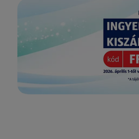
(új oldalon nyílik meg)