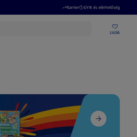
(új oldalon nyílik meg)
(új oldalon nyílik meg)
Karrier
GYIK és elérhetőség
Akciós újságok
ALDI Üzletek
Ajándékkártya
Szervizpont
Listák
DI-m