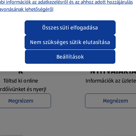
bi információk az adatkezelésről és az ahhoz adott hozzájárulás
avonásának lehetőségéről
Összes süti elfogadása
Nem szükséges sütik elutasítása
Beállítások
YEREMÉNYJÁTÉ
ÜZLETKERESŐ 
K
NYITVATART
Töltsd ki online
Információk az üzlete
rdőívünket és nyerj!
Megnézem
Megnézem