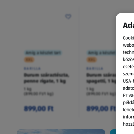
Ada
Cooki
webol
techn
Amíg a készlet tart
Amíg a készlet tart
közös
XXL
XXL
eseté
BARILLA
BARILLA
szemé
Durum száraztészta,
Durum száraztészta,
penne rigate, 1 kg
spagetti, 1 kg
USA-b
adato
1 kg
1 kg
(899,00 Ft/1 kg)
(899,00 Ft/1 kg)
Priva
példá
899,00 Ft
899,00 Ft
lehet
infor
hozzá