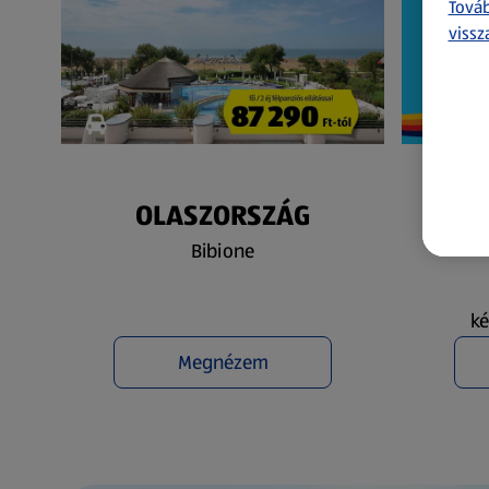
Továb
vissz
OLASZORSZÁG
N
Bibione
ké
Megnézem