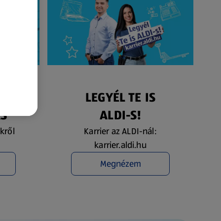
ÉS
LEGYÉL TE IS
ÁS
ALDI-S!
kről
Karrier az ALDI-nál:
karrier.aldi.hu
Megnézem