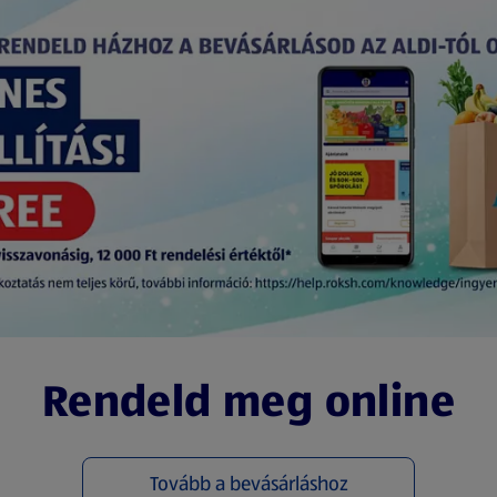
Rendeld meg online
Tovább a bevásárláshoz
(új oldalon nyílik meg)