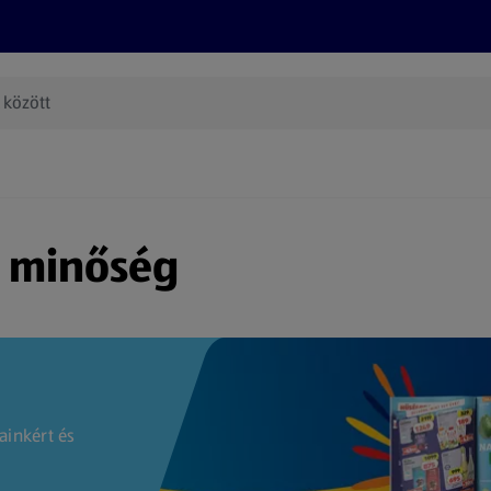
Termékeink
Online bevásárlás
Információk
Az én AL
(új oldalon nyílik meg)
s minőség
ainkért és