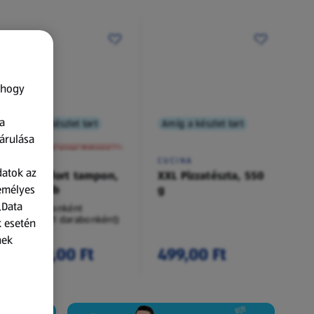
 hogy
a
Amíg a készlet tart
Amíg a készlet tart
XXL
árulása
A termék nem érkezett meg!
O.B.
CUCINA
datok az
Procomfort tampon,
XXL Pizzatészta, 550
zemélyes
54 darab
g
„Data
54 darabonként
(62,94 Ft/1 darabonként)
k esetén
nek
3 399,00 Ft
499,00 Ft