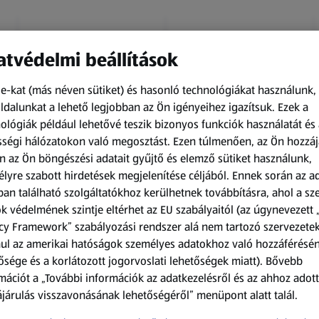
tvédelmi beállítások
e-kat (más néven sütiket) és hasonló technológiákat használunk,
dalunkat a lehető legjobban az Ön igényeihez igazítsuk.
Ezek a
ológiák például lehetővé teszik bizonyos funkciók használatát és 
Amíg a készlet tart
Amíg a készlet tart
ségi hálózatokon való megosztást. Ezen túlmenően, az Ön hozzáj
XXL
XXL
n az Ön böngészési adatait gyűjtő és elemző sütiket használunk,
ACTIMEL
O.B.
lyre szabott hirdetések megjelenítése céljából. Ennek során az a
Actimel joghurtital, 8
Procomfort tampon,
an található szolgáltatókhoz kerülhetnek továbbításra, ahol a s
palack
64 darab
k védelmének szintje eltérhet az EU szabályaitól (az úgynevezett 
0,8 kg
64 darabonként
(1 186,25 Ft/1 kg)
(59,36 Ft/1 darabonként)
cy Framework” szabályozási rendszer alá nem tartozó szervezete
ul az amerikai hatóságok személyes adatokhoz való hozzáférésé
949,00 Ft
3 799,00 Ft
ősége és a korlátozott jogorvoslati lehetőségek miatt). Bővebb
mációt a „További információk az adatkezelésről és az ahhoz adott
járulás visszavonásának lehetőségéről” menüpont alatt talál.