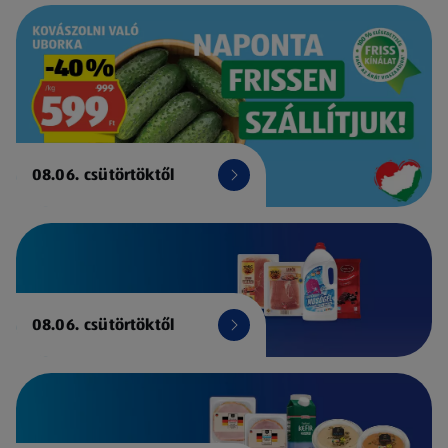
08.06. csütörtöktől
08.06. csütörtöktől