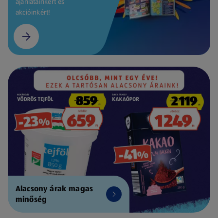
ajánlatainkért és
akcióinkért!
Alacsony árak magas
minőség