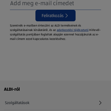
Feliratkozás
Szeretnék e-mailben értesülni az ALDI termékeinek és
szolgáltatásainak kínálatáról, és az
adatkezelési tájékoztató
Hírlevél-
szolgáltatás pontjában foglaltak alapján ezennel hozzájárulok az e-
mail címem ezzel kapcsolatos kezeléséhez.
Láblécmenü - további linkek
ALDI-ról
Szolgáltatások