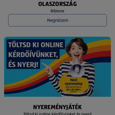
OLASZORSZÁG
Bibione
Megnézem
NYEREMÉNYJÁTÉK
Töltsd ki online kérdőívünket és nyerj!