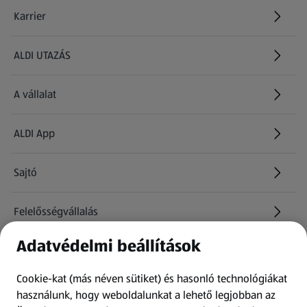
Karrier
(új oldalon nyílik meg)
ALDI UTAZÁS
(új oldalon nyílik meg)
A vállalat
ALDI App
Sajtó
Felelősségvállalás
Adatvédelmi beállítások
Információk
Cookie-kat (más néven sütiket) és hasonló technológiákat
Kérdőív
használunk, hogy weboldalunkat a lehető legjobban az