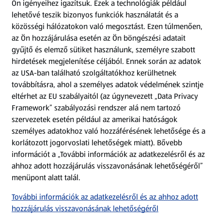
Ön igényeihez igazítsuk.
Ezek a technológiák például
lehetővé teszik bizonyos funkciók használatát és a
Fizetési lehetőségek
közösségi hálózatokon való megosztást. Ezen túlmenően,
az Ön hozzájárulása esetén az Ön böngészési adatait
ALDI utalványok
gyűjtő és elemző sütiket használunk, személyre szabott
hirdetések megjelenítése céljából. Ennek során az adatok
az USA-ban található szolgáltatókhoz kerülhetnek
Árcsökkentés
továbbításra, ahol a személyes adatok védelmének szintje
eltérhet az EU szabályaitól (az úgynevezett „Data Privacy
Adattörlő alkalmazás
Framework” szabályozási rendszer alá nem tartozó
szervezetek esetén például az amerikai hatóságok
Szervizpont
személyes adatokhoz való hozzáférésének lehetősége és a
(új oldalon nyílik meg)
korlátozott jogorvoslati lehetőségek miatt). Bővebb
információt a „További információk az adatkezelésről és az
Fedezz fel minket az interneten!
ahhoz adott hozzájárulás visszavonásának lehetőségéről”
menüpont alatt talál.
Töltsd le az ALDI Magyarország applikációt!
További információk az adatkezelésről és az ahhoz adott
hozzájárulás visszavonásának lehetőségéről