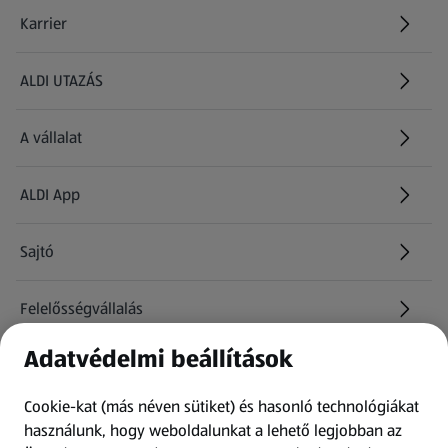
Karrier
(új oldalon nyílik meg)
ALDI UTAZÁS
(új oldalon nyílik meg)
A vállalat
ALDI App
Sajtó
Felelősségvállalás
Adatvédelmi beállítások
Információk
Cookie-kat (más néven sütiket) és hasonló technológiákat
Kérdőív
használunk, hogy weboldalunkat a lehető legjobban az