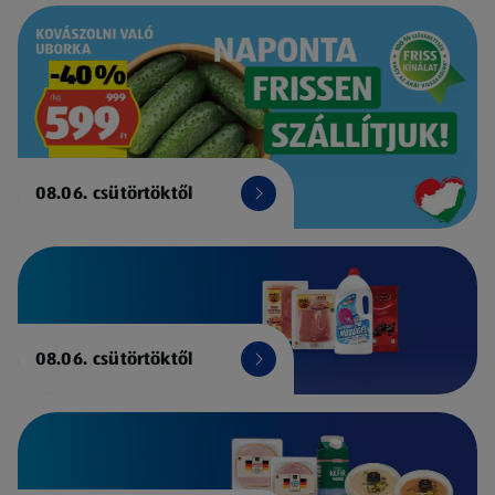
08.06. csütörtöktől
08.06. csütörtöktől