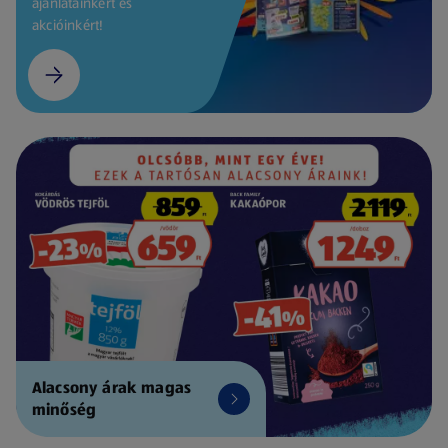
ajánlatainkért és
akcióinkért!
Alacsony árak magas
minőség