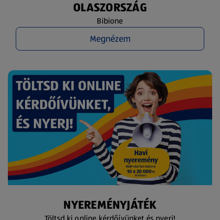
OLASZORSZÁG
Bibione
Megnézem
NYEREMÉNYJÁTÉK
Töltsd ki online kérdőívünket és nyerj!