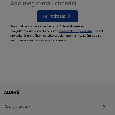
Feliratkozás
Szeretnék e-mailben értesülni az ALDI termékeinek és
szolgáltatásainak kínálatáról, és az
adatkezelési tájékoztató
Hírlevél-
szolgáltatás pontjában foglaltak alapján ezennel hozzájárulok az e-
mail címem ezzel kapcsolatos kezeléséhez.
Láblécmenü - további linkek
ALDI-ról
Szolgáltatások