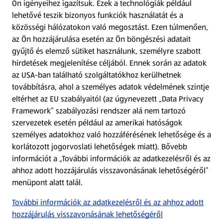
Ön igényeihez igazítsuk.
Ezek a technológiák például
lehetővé teszik bizonyos funkciók használatát és a
Fizetési lehetőségek
közösségi hálózatokon való megosztást. Ezen túlmenően,
az Ön hozzájárulása esetén az Ön böngészési adatait
ALDI utalványok
gyűjtő és elemző sütiket használunk, személyre szabott
hirdetések megjelenítése céljából. Ennek során az adatok
az USA-ban található szolgáltatókhoz kerülhetnek
Árcsökkentés
továbbításra, ahol a személyes adatok védelmének szintje
eltérhet az EU szabályaitól (az úgynevezett „Data Privacy
Adattörlő alkalmazás
Framework” szabályozási rendszer alá nem tartozó
szervezetek esetén például az amerikai hatóságok
Szervizpont
személyes adatokhoz való hozzáférésének lehetősége és a
(új oldalon nyílik meg)
korlátozott jogorvoslati lehetőségek miatt). Bővebb
információt a „További információk az adatkezelésről és az
Fedezz fel minket az interneten!
ahhoz adott hozzájárulás visszavonásának lehetőségéről”
menüpont alatt talál.
Töltsd le az ALDI Magyarország applikációt!
További információk az adatkezelésről és az ahhoz adott
hozzájárulás visszavonásának lehetőségéről