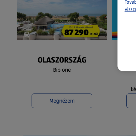
Továb
vissz
OLASZORSZÁG
N
Bibione
ké
Megnézem