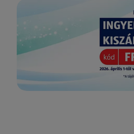
(új oldalon nyílik meg)