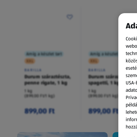
Ada
Cooki
webol
techn
Amíg a készlet tart
Amíg a készlet tart
közös
XXL
XXL
eseté
BARILLA
BARILLA
szemé
Durum száraztészta,
Durum száraztészta,
penne rigate, 1 kg
spagetti, 1 kg
USA-b
adato
1 kg
1 kg
(899,00 Ft/1 kg)
(899,00 Ft/1 kg)
Priva
példá
899,00 Ft
899,00 Ft
lehet
infor
hozzá