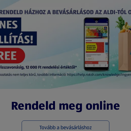
Rendeld meg online
Tovább a bevásárláshoz
(új oldalon nyílik meg)