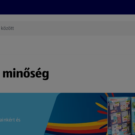
Termékeink
Online bevásárlás
Információk
Az én AL
(új oldalon nyílik meg)
s minőség
ainkért és