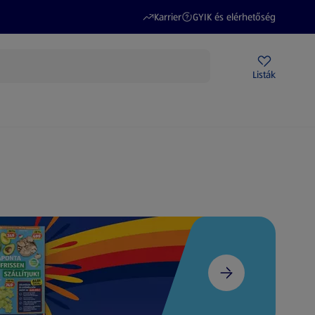
(új oldalon nyílik meg)
(új oldalon nyílik meg)
Karrier
GYIK és elérhetőség
Akciós újságok
ALDI Üzletek
Ajándékkártya
Szervizpont
Listák
DI-m