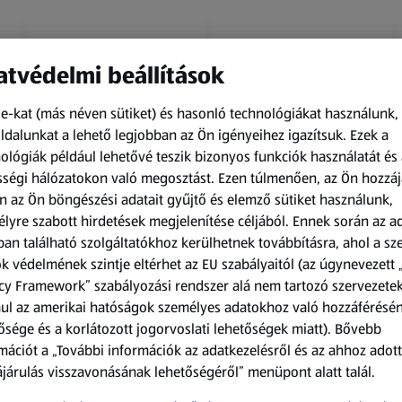
tvédelmi beállítások
e-kat (más néven sütiket) és hasonló technológiákat használunk,
dalunkat a lehető legjobban az Ön igényeihez igazítsuk.
Ezek a
ológiák például lehetővé teszik bizonyos funkciók használatát és 
Amíg a készlet tart
Amíg a készlet tart
ségi hálózatokon való megosztást. Ezen túlmenően, az Ön hozzáj
XXL
XXL
n az Ön böngészési adatait gyűjtő és elemző sütiket használunk,
ACTIMEL
O.B.
lyre szabott hirdetések megjelenítése céljából. Ennek során az a
Actimel joghurtital, 8
Procomfort tampon,
an található szolgáltatókhoz kerülhetnek továbbításra, ahol a s
palack
64 darab
k védelmének szintje eltérhet az EU szabályaitól (az úgynevezett 
0,8 kg
64 darabonként
(1 186,25 Ft/1 kg)
(59,36 Ft/1 darabonként)
cy Framework” szabályozási rendszer alá nem tartozó szervezete
ul az amerikai hatóságok személyes adatokhoz való hozzáférésé
949,00 Ft
3 799,00 Ft
ősége és a korlátozott jogorvoslati lehetőségek miatt). Bővebb
mációt a „További információk az adatkezelésről és az ahhoz adott
járulás visszavonásának lehetőségéről” menüpont alatt talál.