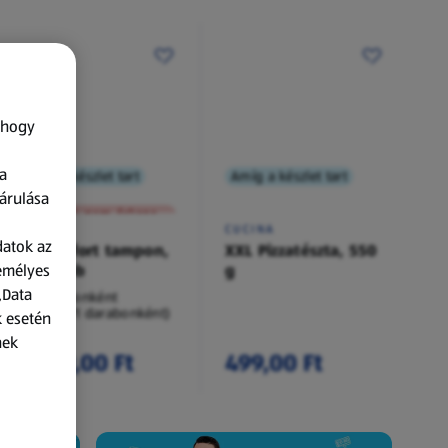
 hogy
a
Amíg a készlet tart
Amíg a készlet tart
XXL
árulása
A termék nem érkezett meg!
O.B.
CUCINA
datok az
Procomfort tampon,
XXL Pizzatészta, 550
zemélyes
54 darab
g
„Data
54 darabonként
(62,94 Ft/1 darabonként)
k esetén
nek
3 399,00 Ft
499,00 Ft