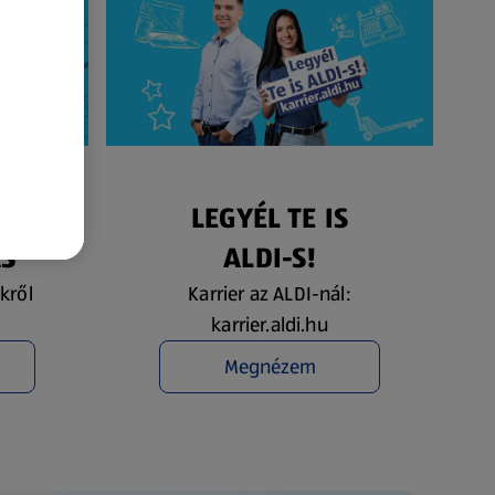
ÉS
LEGYÉL TE IS
ÁS
ALDI-S!
kről
Karrier az ALDI-nál:
karrier.aldi.hu
Megnézem