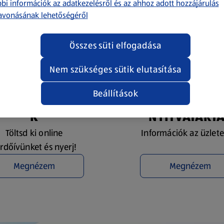
bi információk az adatkezelésről és az ahhoz adott hozzájárulás
avonásának lehetőségéről
Összes süti elfogadása
Nem szükséges sütik elutasítása
Beállítások
YEREMÉNYJÁTÉ
ÜZLETKERESŐ 
K
NYITVATART
Töltsd ki online
Információk az üzlete
rdőívünket és nyerj!
Megnézem
Megnézem