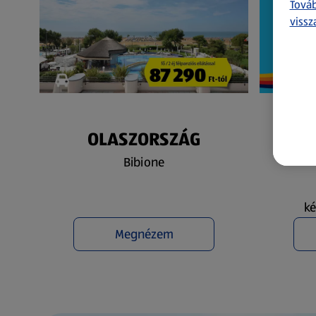
Továb
vissz
OLASZORSZÁG
N
Bibione
ké
Megnézem