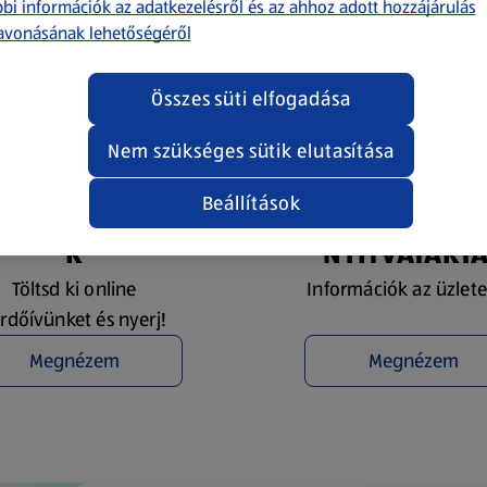
bi információk az adatkezelésről és az ahhoz adott hozzájárulás
avonásának lehetőségéről
Összes süti elfogadása
Nem szükséges sütik elutasítása
Beállítások
YEREMÉNYJÁTÉ
ÜZLETKERESŐ 
K
NYITVATART
Töltsd ki online
Információk az üzlete
rdőívünket és nyerj!
Megnézem
Megnézem