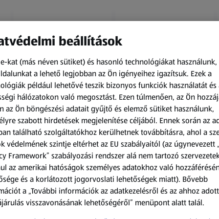
tvédelmi beállítások
e-kat (más néven sütiket) és hasonló technológiákat használunk,
dalunkat a lehető legjobban az Ön igényeihez igazítsuk.
Ezek a
ológiák például lehetővé teszik bizonyos funkciók használatát és 
Kapható 2026.08.10-től
Kapható 2026.08.10-től
ségi hálózatokon való megosztást. Ezen túlmenően, az Ön hozzáj
n az Ön böngészési adatait gyűjtő és elemző sütiket használunk,
UP2FASHION MEN
UP2FASHION WOMEN
lyre szabott hirdetések megjelenítése céljából. Ennek során az a
Férfi pizsama
Női kötött kardigán
an található szolgáltatókhoz kerülhetnek továbbításra, ahol a s
k védelmének szintje eltérhet az EU szabályaitól (az úgynevezett 
1 SOF
1 darabonként
(1 999,00 Ft/1 SOF)
(2 799,00 Ft/1
cy Framework” szabályozási rendszer alá nem tartozó szervezete
darabonként)
ul az amerikai hatóságok személyes adatokhoz való hozzáférésé
1 999,00 Ft
2 799,00 Ft
ősége és a korlátozott jogorvoslati lehetőségek miatt). Bővebb
mációt a „További információk az adatkezelésről és az ahhoz adott
járulás visszavonásának lehetőségéről” menüpont alatt talál.