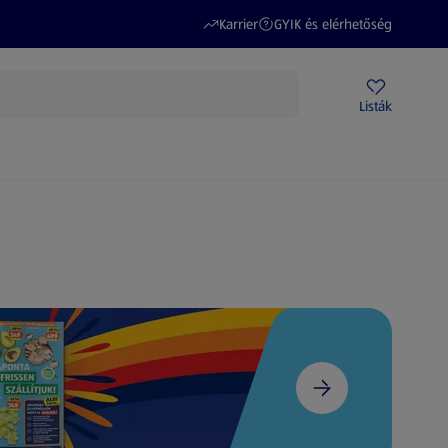
(új oldalon nyílik meg)
(új oldalon nyílik meg)
Karrier
GYIK és elérhetőség
Akciós újságok
ALDI Üzletek
Ajándékkártya
Szervizpont
Listák
DI-m