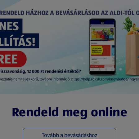
Rendeld meg online
Tovább a bevásárláshoz
(új oldalon nyílik meg)