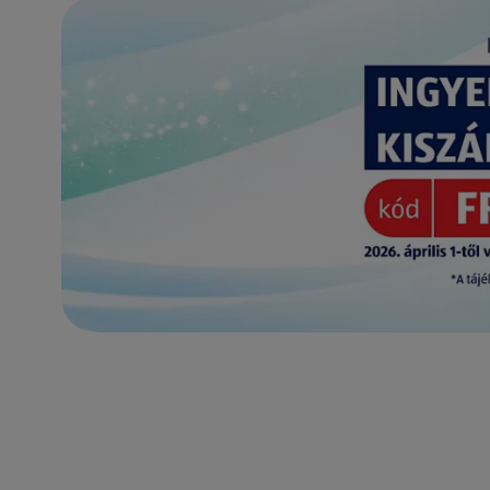
(új oldalon nyílik meg)