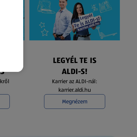
ÉS
LEGYÉL TE IS
ÁS
ALDI-S!
kről
Karrier az ALDI-nál:
karrier.aldi.hu
Megnézem