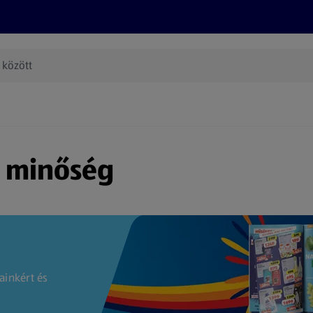
Termékeink
Online bevásárlás
Információk
Az én AL
(új oldalon nyílik meg)
s minőség
ainkért és