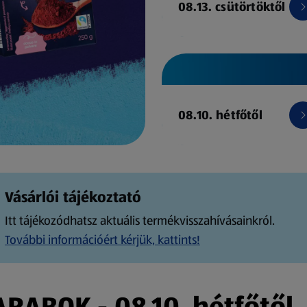
08.13. csütörtöktől
08.10. hétfőtől
Vásárlói tájékoztató
Itt tájékozódhatsz aktuális termékvisszahívásainkról.
További információért kérjük, kattints!
ABOK - 08.10. hétfőtől