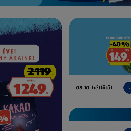
08.10. hétfőtől