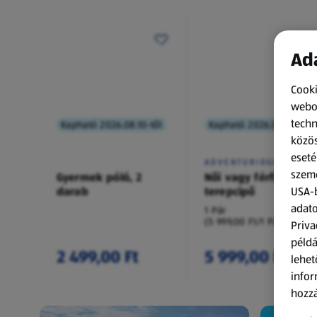
Ada
Cooki
webol
techn
Kapható 2026.08.10-től
Kapható 2026.08.10-től
közös
eseté
ADVENTURIDGE
szemé
Gyermek póló, 2
Női vagy férfi
darab
terepcipő
USA-b
adato
1 Pár
(5 999,00 Ft/1 Pár)
Priva
példá
2 499,00 Ft
5 999,00 Ft
lehet
infor
hozzá