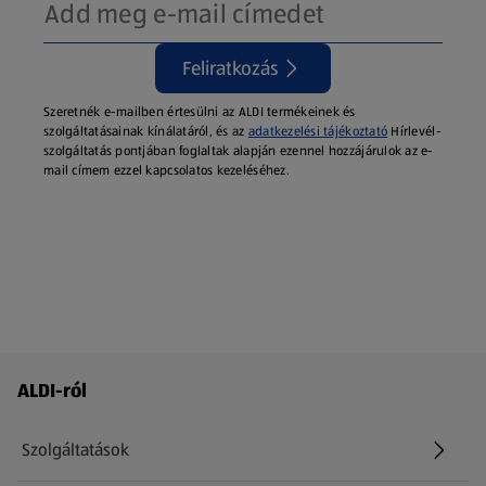
Feliratkozás
Szeretnék e-mailben értesülni az ALDI termékeinek és
szolgáltatásainak kínálatáról, és az
adatkezelési tájékoztató
Hírlevél-
szolgáltatás pontjában foglaltak alapján ezennel hozzájárulok az e-
mail címem ezzel kapcsolatos kezeléséhez.
Láblécmenü - további linkek
ALDI-ról
Szolgáltatások