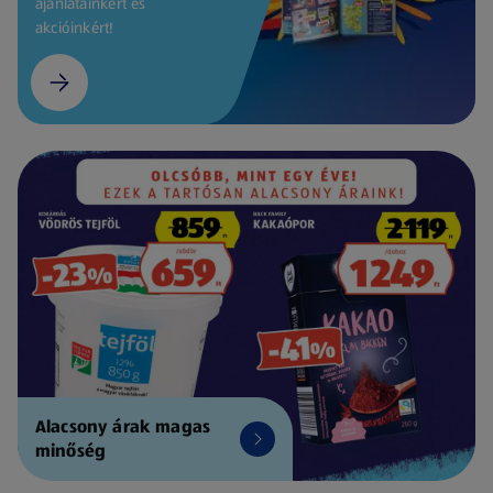
ajánlatainkért és
akcióinkért!
Alacsony árak magas
minőség