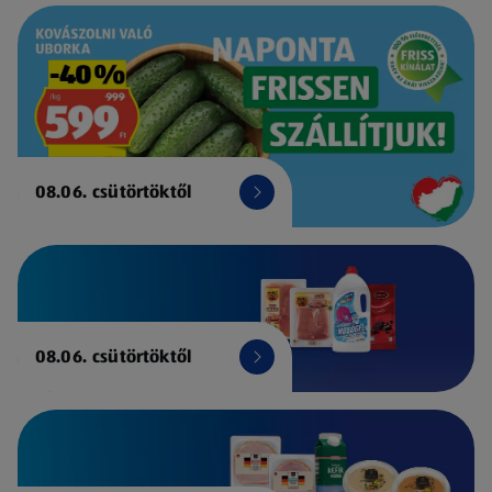
08.06. csütörtöktől
08.06. csütörtöktől