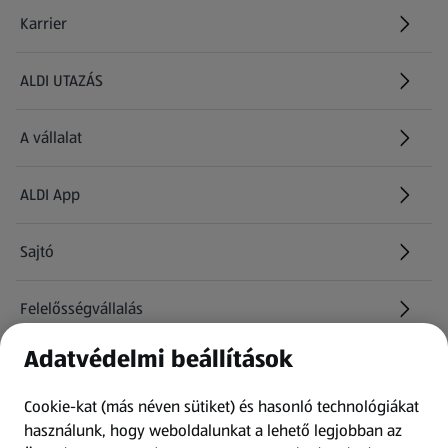
Karrier
(új oldalon nyílik meg)
ALDI UTAZÁS
(új oldalon nyílik meg)
A vállalat
ALDI App
Sajtó
Felelősségvállalás
Adatvédelmi beállítások
Információk
Cookie-kat (más néven sütiket) és hasonló technológiákat
Kérdőív
használunk, hogy weboldalunkat a lehető legjobban az