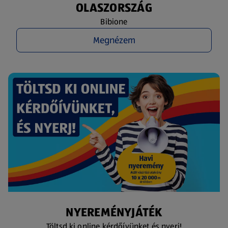
OLASZORSZÁG
Bibione
Megnézem
NYEREMÉNYJÁTÉK
Töltsd ki online kérdőívünket és nyerj!