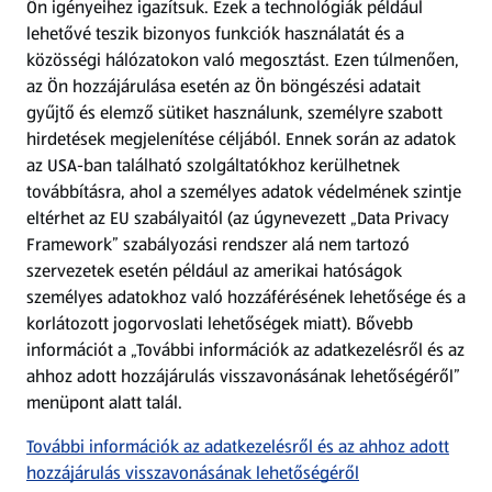
Ön igényeihez igazítsuk.
Ezek a technológiák például
lehetővé teszik bizonyos funkciók használatát és a
Fizetési lehetőségek
közösségi hálózatokon való megosztást. Ezen túlmenően,
az Ön hozzájárulása esetén az Ön böngészési adatait
ALDI utalványok
gyűjtő és elemző sütiket használunk, személyre szabott
hirdetések megjelenítése céljából. Ennek során az adatok
az USA-ban található szolgáltatókhoz kerülhetnek
Árcsökkentés
továbbításra, ahol a személyes adatok védelmének szintje
eltérhet az EU szabályaitól (az úgynevezett „Data Privacy
Adattörlő alkalmazás
Framework” szabályozási rendszer alá nem tartozó
szervezetek esetén például az amerikai hatóságok
Szervizpont
személyes adatokhoz való hozzáférésének lehetősége és a
(új oldalon nyílik meg)
korlátozott jogorvoslati lehetőségek miatt). Bővebb
információt a „További információk az adatkezelésről és az
Fedezz fel minket az interneten!
ahhoz adott hozzájárulás visszavonásának lehetőségéről”
menüpont alatt talál.
Töltsd le az ALDI Magyarország applikációt!
További információk az adatkezelésről és az ahhoz adott
hozzájárulás visszavonásának lehetőségéről