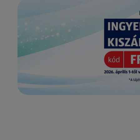
(új oldalon nyílik meg)