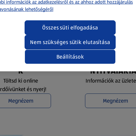
bi információk az adatkezelésről és az ahhoz adott hozzájárulás
avonásának lehetőségéről
Összes süti elfogadása
Nem szükséges sütik elutasítása
Beállítások
YEREMÉNYJÁTÉ
ÜZLETKERESŐ 
K
NYITVATART
Töltsd ki online
Információk az üzlete
rdőívünket és nyerj!
Megnézem
Megnézem