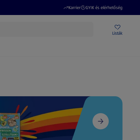
(új oldalon nyílik meg)
(új oldalon nyílik meg)
Karrier
GYIK és elérhetőség
Akciós újságok
ALDI Üzletek
Ajándékkártya
Szervizpont
Listák
DI-m