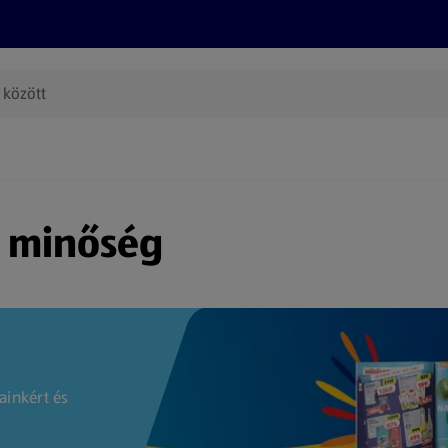
Termékeink
Online bevásárlás
Információk
Az én AL
(új oldalon nyílik meg)
s minőség
ainkért és