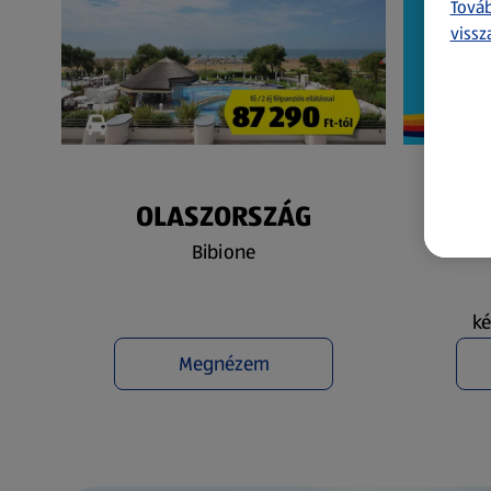
Továb
vissz
OLASZORSZÁG
N
Bibione
ké
Megnézem