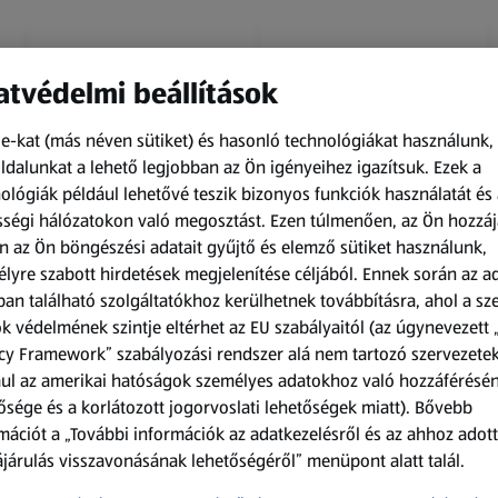
tvédelmi beállítások
e-kat (más néven sütiket) és hasonló technológiákat használunk,
dalunkat a lehető legjobban az Ön igényeihez igazítsuk.
Ezek a
ológiák például lehetővé teszik bizonyos funkciók használatát és 
Amíg a készlet tart
Amíg a készlet tart
ségi hálózatokon való megosztást. Ezen túlmenően, az Ön hozzáj
XXL
XXL
n az Ön böngészési adatait gyűjtő és elemző sütiket használunk,
ACTIMEL
O.B.
lyre szabott hirdetések megjelenítése céljából. Ennek során az a
Actimel joghurtital, 8
Procomfort tampon,
an található szolgáltatókhoz kerülhetnek továbbításra, ahol a s
palack
64 darab
k védelmének szintje eltérhet az EU szabályaitól (az úgynevezett 
0,8 kg
64 darabonként
(1 186,25 Ft/1 kg)
(59,36 Ft/1 darabonként)
cy Framework” szabályozási rendszer alá nem tartozó szervezete
ul az amerikai hatóságok személyes adatokhoz való hozzáférésé
949,00 Ft
3 799,00 Ft
ősége és a korlátozott jogorvoslati lehetőségek miatt). Bővebb
mációt a „További információk az adatkezelésről és az ahhoz adott
járulás visszavonásának lehetőségéről” menüpont alatt talál.