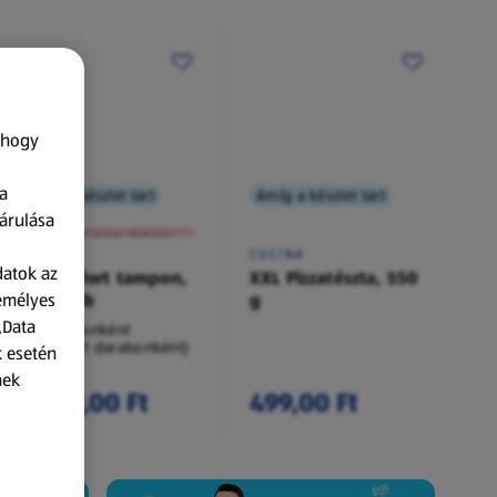
 hogy
a
Amíg a készlet tart
Amíg a készlet tart
XXL
árulása
A termék nem érkezett meg!
O.B.
CUCINA
datok az
Procomfort tampon,
XXL Pizzatészta, 550
zemélyes
54 darab
g
„Data
54 darabonként
(62,94 Ft/1 darabonként)
k esetén
nek
3 399,00 Ft
499,00 Ft