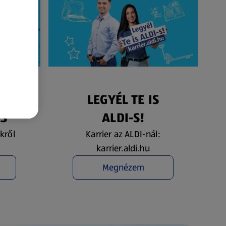
ÉS
LEGYÉL TE IS
ÁS
ALDI-S!
kről
Karrier az ALDI-nál:
karrier.aldi.hu
Megnézem