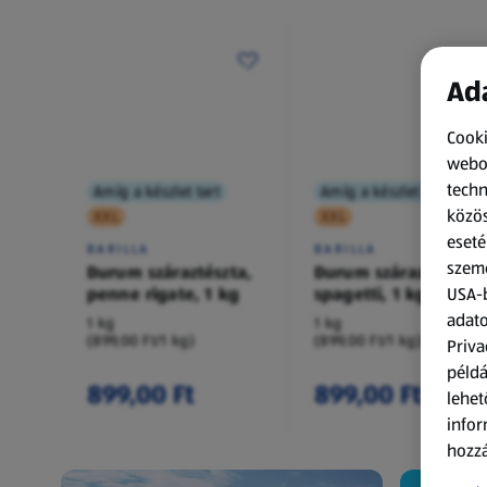
Ada
Cooki
webol
techn
Amíg a készlet tart
Amíg a készlet tart
közös
XXL
XXL
eseté
BARILLA
BARILLA
szemé
Durum száraztészta,
Durum száraztészta,
penne rigate, 1 kg
spagetti, 1 kg
USA-b
adato
1 kg
1 kg
(899,00 Ft/1 kg)
(899,00 Ft/1 kg)
Priva
példá
899,00 Ft
899,00 Ft
lehet
infor
hozzá