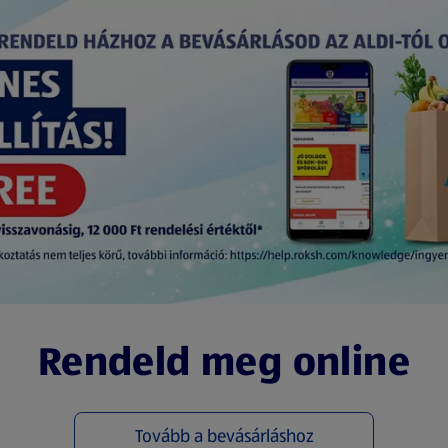
Rendeld meg online
Tovább a bevásárláshoz
(új oldalon nyílik meg)