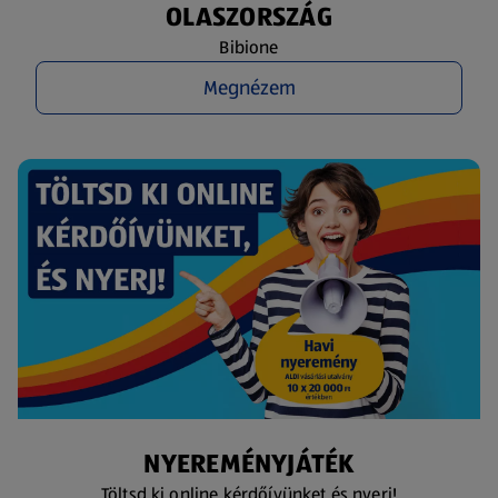
OLASZORSZÁG
Bibione
Megnézem
NYEREMÉNYJÁTÉK
Töltsd ki online kérdőívünket és nyerj!