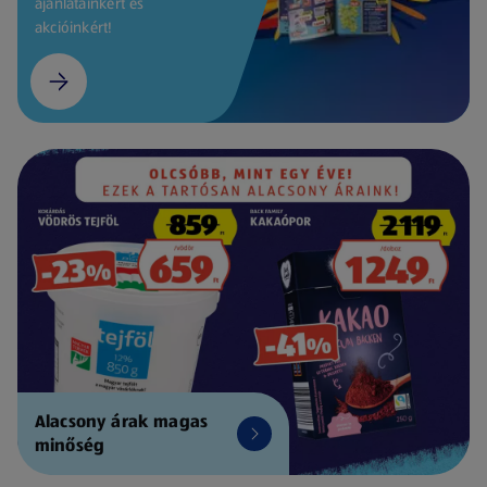
ajánlatainkért és
akcióinkért!
Alacsony árak magas
minőség