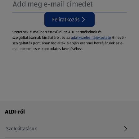
Feliratkozás
Szeretnék e-mailben értesülni az ALDI termékeinek és
szolgáltatásainak kínálatáról, és az
adatkezelési tájékoztató
Hírlevél-
szolgáltatás pontjában foglaltak alapján ezennel hozzájárulok az e-
mail címem ezzel kapcsolatos kezeléséhez.
Láblécmenü - további linkek
ALDI-ról
Szolgáltatások