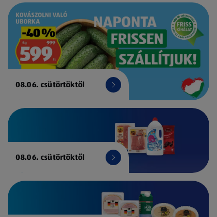
08.06. csütörtöktől
08.06. csütörtöktől