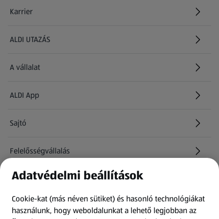
Karrier
(új oldalon nyílik meg)
ALDI UTAZÁS
(új oldalon nyílik meg)
A vállalat
ALDI App
Sajtó
Felelősségvállalás
Adatvédelmi beállítások
Információk
Cookie-kat (más néven sütiket) és hasonló technológiákat
Kérdőív
használunk, hogy weboldalunkat a lehető legjobban az