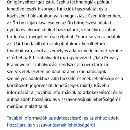
Ön igényeihez igazítsuk.
Ezek a technológiák például
lehetővé teszik bizonyos funkciók használatát és a
Fizetési lehetőségek
közösségi hálózatokon való megosztást. Ezen túlmenően,
az Ön hozzájárulása esetén az Ön böngészési adatait
ALDI utalványok
gyűjtő és elemző sütiket használunk, személyre szabott
hirdetések megjelenítése céljából. Ennek során az adatok
az USA-ban található szolgáltatókhoz kerülhetnek
Árcsökkentés
továbbításra, ahol a személyes adatok védelmének szintje
eltérhet az EU szabályaitól (az úgynevezett „Data Privacy
Adattörlő alkalmazás
Framework” szabályozási rendszer alá nem tartozó
szervezetek esetén például az amerikai hatóságok
Szervizpont
személyes adatokhoz való hozzáférésének lehetősége és a
(új oldalon nyílik meg)
korlátozott jogorvoslati lehetőségek miatt). Bővebb
információt a „További információk az adatkezelésről és az
Fedezz fel minket az interneten!
ahhoz adott hozzájárulás visszavonásának lehetőségéről”
menüpont alatt talál.
Töltsd le az ALDI Magyarország applikációt!
További információk az adatkezelésről és az ahhoz adott
hozzájárulás visszavonásának lehetőségéről