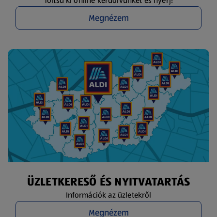
Töltsd ki online kérdőívünket és nyerj!
Megnézem
ÜZLETKERESŐ ÉS NYITVATARTÁS
Információk az üzletekről
Megnézem