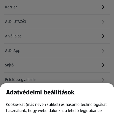
Karrier
(új oldalon nyílik meg)
ALDI UTAZÁS
(új oldalon nyílik meg)
A vállalat
ALDI App
Sajtó
Felelősségvállalás
Adatvédelmi beállítások
Információk
Cookie-kat (más néven sütiket) és hasonló technológiákat
Kérdőív
használunk, hogy weboldalunkat a lehető legjobban az