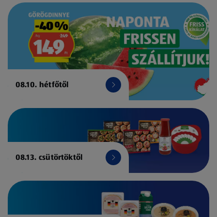
08.10. hétfőtől
08.13. csütörtöktől