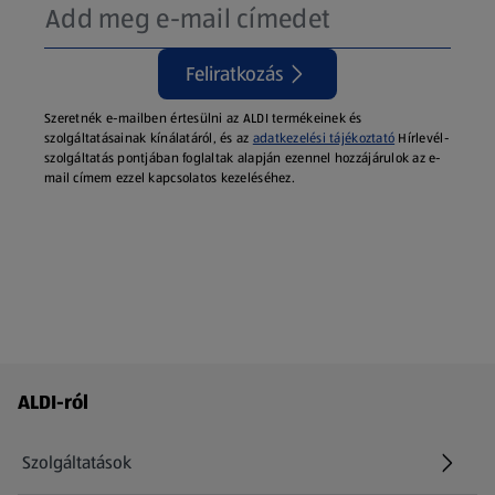
Feliratkozás
Szeretnék e-mailben értesülni az ALDI termékeinek és
szolgáltatásainak kínálatáról, és az
adatkezelési tájékoztató
Hírlevél-
szolgáltatás pontjában foglaltak alapján ezennel hozzájárulok az e-
mail címem ezzel kapcsolatos kezeléséhez.
Láblécmenü - további linkek
ALDI-ról
Szolgáltatások