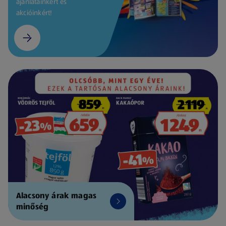
ajánlatainkért és
akcióinkért!
Alacsony árak magas
minőség