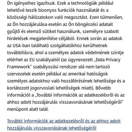
Ön igényeihez igazítsuk.
Ezek a technológiák például
lehetővé teszik bizonyos funkciók használatát és a
Fizetési lehetőségek
közösségi hálózatokon való megosztást. Ezen túlmenően,
az Ön hozzájárulása esetén az Ön böngészési adatait
ALDI utalványok
gyűjtő és elemző sütiket használunk, személyre szabott
hirdetések megjelenítése céljából. Ennek során az adatok
az USA-ban található szolgáltatókhoz kerülhetnek
Árcsökkentés
továbbításra, ahol a személyes adatok védelmének szintje
eltérhet az EU szabályaitól (az úgynevezett „Data Privacy
Adattörlő alkalmazás
Framework” szabályozási rendszer alá nem tartozó
szervezetek esetén például az amerikai hatóságok
Szervizpont
személyes adatokhoz való hozzáférésének lehetősége és a
(új oldalon nyílik meg)
korlátozott jogorvoslati lehetőségek miatt). Bővebb
információt a „További információk az adatkezelésről és az
Fedezz fel minket az interneten!
ahhoz adott hozzájárulás visszavonásának lehetőségéről”
menüpont alatt talál.
Töltsd le az ALDI Magyarország applikációt!
További információk az adatkezelésről és az ahhoz adott
hozzájárulás visszavonásának lehetőségéről