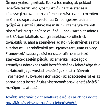
Ön igényeihez igazítsuk.
Ezek a technológiák például
lehetővé teszik bizonyos funkciók használatát és a
Fizetési lehetőségek
közösségi hálózatokon való megosztást. Ezen túlmenően,
az Ön hozzájárulása esetén az Ön böngészési adatait
ALDI utalványok
gyűjtő és elemző sütiket használunk, személyre szabott
hirdetések megjelenítése céljából. Ennek során az adatok
az USA-ban található szolgáltatókhoz kerülhetnek
Árcsökkentés
továbbításra, ahol a személyes adatok védelmének szintje
eltérhet az EU szabályaitól (az úgynevezett „Data Privacy
Adattörlő alkalmazás
Framework” szabályozási rendszer alá nem tartozó
szervezetek esetén például az amerikai hatóságok
Szervizpont
személyes adatokhoz való hozzáférésének lehetősége és a
(új oldalon nyílik meg)
korlátozott jogorvoslati lehetőségek miatt). Bővebb
információt a „További információk az adatkezelésről és az
Fedezz fel minket az interneten!
ahhoz adott hozzájárulás visszavonásának lehetőségéről”
menüpont alatt talál.
Töltsd le az ALDI Magyarország applikációt!
További információk az adatkezelésről és az ahhoz adott
hozzájárulás visszavonásának lehetőségéről