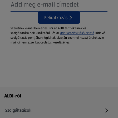
Feliratkozás
Szeretnék e-mailben értesülni az ALDI termékeinek és
szolgáltatásainak kínálatáról, és az
adatkezelési tájékoztató
Hírlevél-
szolgáltatás pontjában foglaltak alapján ezennel hozzájárulok az e-
mail címem ezzel kapcsolatos kezeléséhez.
Láblécmenü - további linkek
ALDI-ról
Szolgáltatások