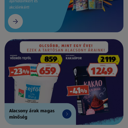
ajánlatainkért és
akcióinkért!
Alacsony árak magas
minőség