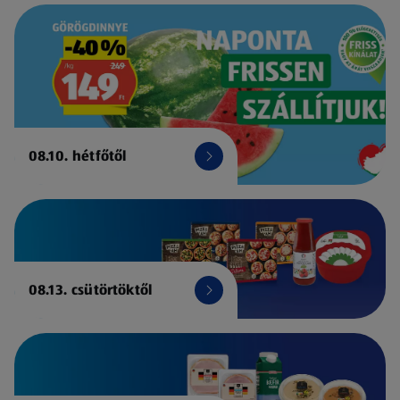
08.10. hétfőtől
08.13. csütörtöktől