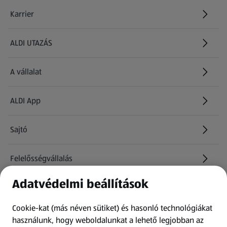
Karrier
(új oldalon nyílik meg)
ALDI UTAZÁS
(új oldalon nyílik meg)
A vállalat
ALDI App
Sajtó
Felelősségvállalás
Adatvédelmi beállítások
Információk
Cookie-kat (más néven sütiket) és hasonló technológiákat
Kérdőív
használunk, hogy weboldalunkat a lehető legjobban az