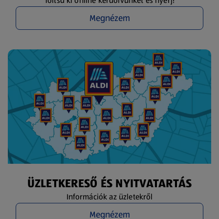
Töltsd ki online kérdőívünket és nyerj!
Megnézem
ÜZLETKERESŐ ÉS NYITVATARTÁS
Információk az üzletekről
Megnézem