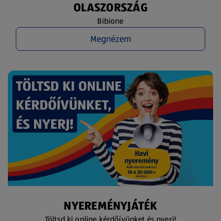
OLASZORSZÁG
Bibione
Megnézem
NYEREMÉNYJÁTÉK
Töltsd ki online kérdőívünket és nyerj!