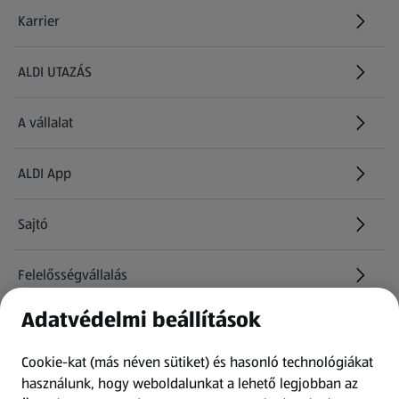
Karrier
(új oldalon nyílik meg)
ALDI UTAZÁS
(új oldalon nyílik meg)
A vállalat
ALDI App
Sajtó
Felelősségvállalás
Adatvédelmi beállítások
Információk
Cookie-kat (más néven sütiket) és hasonló technológiákat
Kérdőív
használunk, hogy weboldalunkat a lehető legjobban az