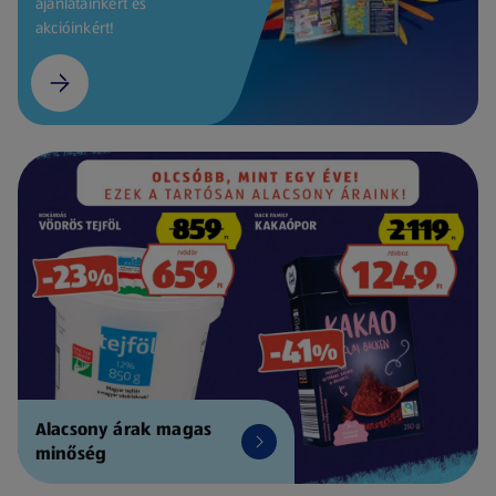
ajánlatainkért és
akcióinkért!
Alacsony árak magas
minőség