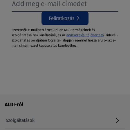
Feliratkozás
Szeretnék e-mailben értesülni az ALDI termékeinek és
szolgáltatásainak kínálatáról, és az
adatkezelési tájékoztató
Hírlevél-
szolgáltatás pontjában foglaltak alapján ezennel hozzájárulok az e-
mail címem ezzel kapcsolatos kezeléséhez.
Láblécmenü - további linkek
ALDI-ról
Szolgáltatások