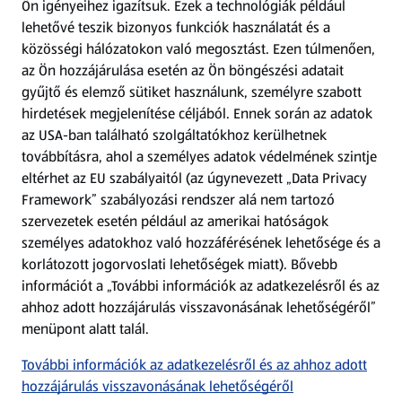
Ön igényeihez igazítsuk.
Ezek a technológiák például
lehetővé teszik bizonyos funkciók használatát és a
Fizetési lehetőségek
közösségi hálózatokon való megosztást. Ezen túlmenően,
az Ön hozzájárulása esetén az Ön böngészési adatait
ALDI utalványok
gyűjtő és elemző sütiket használunk, személyre szabott
hirdetések megjelenítése céljából. Ennek során az adatok
az USA-ban található szolgáltatókhoz kerülhetnek
Árcsökkentés
továbbításra, ahol a személyes adatok védelmének szintje
eltérhet az EU szabályaitól (az úgynevezett „Data Privacy
Adattörlő alkalmazás
Framework” szabályozási rendszer alá nem tartozó
szervezetek esetén például az amerikai hatóságok
Szervizpont
személyes adatokhoz való hozzáférésének lehetősége és a
(új oldalon nyílik meg)
korlátozott jogorvoslati lehetőségek miatt). Bővebb
információt a „További információk az adatkezelésről és az
Fedezz fel minket az interneten!
ahhoz adott hozzájárulás visszavonásának lehetőségéről”
menüpont alatt talál.
Töltsd le az ALDI Magyarország applikációt!
További információk az adatkezelésről és az ahhoz adott
hozzájárulás visszavonásának lehetőségéről