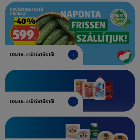
08.06. csütörtöktől
08.06. csütörtöktől