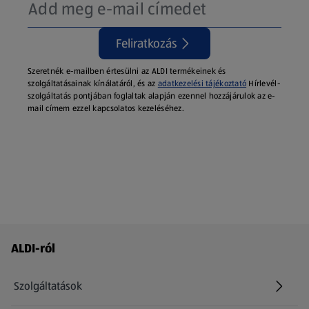
Feliratkozás
Szeretnék e-mailben értesülni az ALDI termékeinek és
szolgáltatásainak kínálatáról, és az
adatkezelési tájékoztató
Hírlevél-
szolgáltatás pontjában foglaltak alapján ezennel hozzájárulok az e-
mail címem ezzel kapcsolatos kezeléséhez.
Láblécmenü - további linkek
ALDI-ról
Szolgáltatások