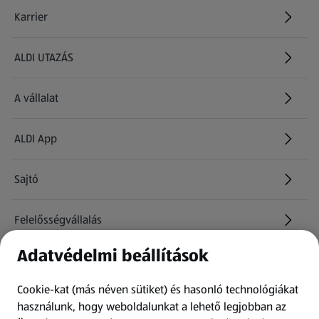
Karrier
(új oldalon nyílik meg)
ALDI UTAZÁS
(új oldalon nyílik meg)
A vállalat
ALDI App
Sajtó
Felelősségvállalás
Adatvédelmi beállítások
Információk
Cookie-kat (más néven sütiket) és hasonló technológiákat
Kérdőív
használunk, hogy weboldalunkat a lehető legjobban az