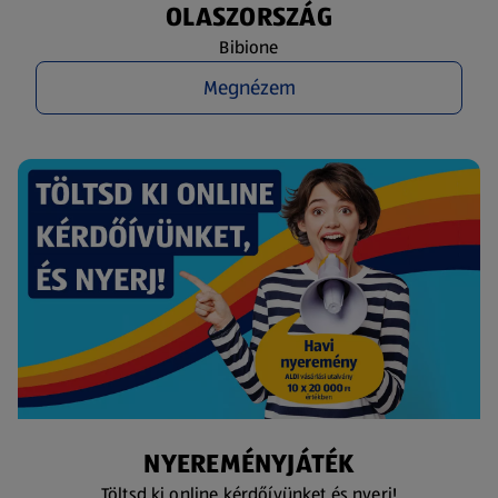
OLASZORSZÁG
Bibione
Megnézem
NYEREMÉNYJÁTÉK
Töltsd ki online kérdőívünket és nyerj!