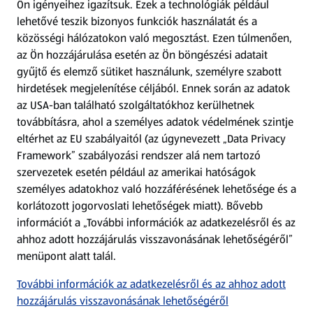
Ön igényeihez igazítsuk.
Ezek a technológiák például
lehetővé teszik bizonyos funkciók használatát és a
Fizetési lehetőségek
közösségi hálózatokon való megosztást. Ezen túlmenően,
az Ön hozzájárulása esetén az Ön böngészési adatait
ALDI utalványok
gyűjtő és elemző sütiket használunk, személyre szabott
hirdetések megjelenítése céljából. Ennek során az adatok
az USA-ban található szolgáltatókhoz kerülhetnek
Árcsökkentés
továbbításra, ahol a személyes adatok védelmének szintje
eltérhet az EU szabályaitól (az úgynevezett „Data Privacy
Adattörlő alkalmazás
Framework” szabályozási rendszer alá nem tartozó
szervezetek esetén például az amerikai hatóságok
Szervizpont
személyes adatokhoz való hozzáférésének lehetősége és a
(új oldalon nyílik meg)
korlátozott jogorvoslati lehetőségek miatt). Bővebb
információt a „További információk az adatkezelésről és az
Fedezz fel minket az interneten!
ahhoz adott hozzájárulás visszavonásának lehetőségéről”
menüpont alatt talál.
Töltsd le az ALDI Magyarország applikációt!
További információk az adatkezelésről és az ahhoz adott
hozzájárulás visszavonásának lehetőségéről