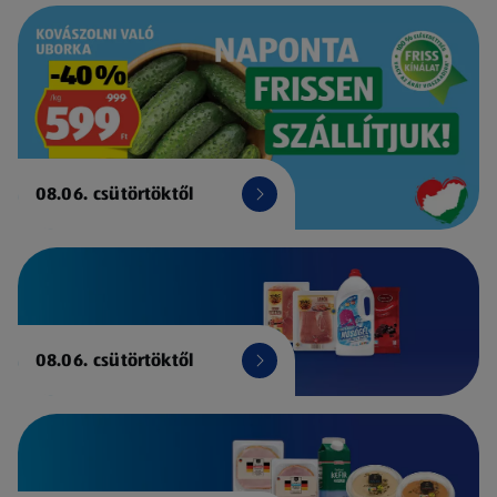
08.06. csütörtöktől
08.06. csütörtöktől