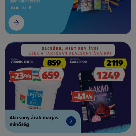
ajánlatainkért és
akcióinkért!
Alacsony árak magas
minőség