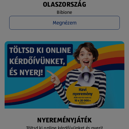
OLASZORSZÁG
Bibione
Megnézem
NYEREMÉNYJÁTÉK
Töltsd ki online kérdőívünket és nyerj!