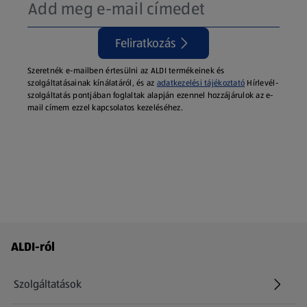
Feliratkozás
Szeretnék e-mailben értesülni az ALDI termékeinek és
szolgáltatásainak kínálatáról, és az
adatkezelési tájékoztató
Hírlevél-
szolgáltatás pontjában foglaltak alapján ezennel hozzájárulok az e-
mail címem ezzel kapcsolatos kezeléséhez.
Láblécmenü - további linkek
ALDI-ról
Szolgáltatások