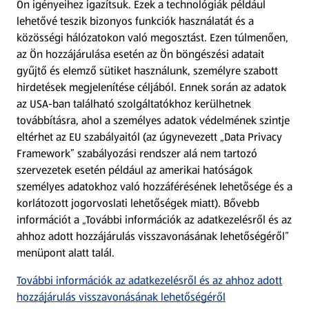
Ön igényeihez igazítsuk.
Ezek a technológiák például
lehetővé teszik bizonyos funkciók használatát és a
Fizetési lehetőségek
közösségi hálózatokon való megosztást. Ezen túlmenően,
az Ön hozzájárulása esetén az Ön böngészési adatait
ALDI utalványok
gyűjtő és elemző sütiket használunk, személyre szabott
hirdetések megjelenítése céljából. Ennek során az adatok
az USA-ban található szolgáltatókhoz kerülhetnek
Árcsökkentés
továbbításra, ahol a személyes adatok védelmének szintje
eltérhet az EU szabályaitól (az úgynevezett „Data Privacy
Adattörlő alkalmazás
Framework” szabályozási rendszer alá nem tartozó
szervezetek esetén például az amerikai hatóságok
Szervizpont
személyes adatokhoz való hozzáférésének lehetősége és a
(új oldalon nyílik meg)
korlátozott jogorvoslati lehetőségek miatt). Bővebb
információt a „További információk az adatkezelésről és az
Fedezz fel minket az interneten!
ahhoz adott hozzájárulás visszavonásának lehetőségéről”
menüpont alatt talál.
Töltsd le az ALDI Magyarország applikációt!
További információk az adatkezelésről és az ahhoz adott
hozzájárulás visszavonásának lehetőségéről