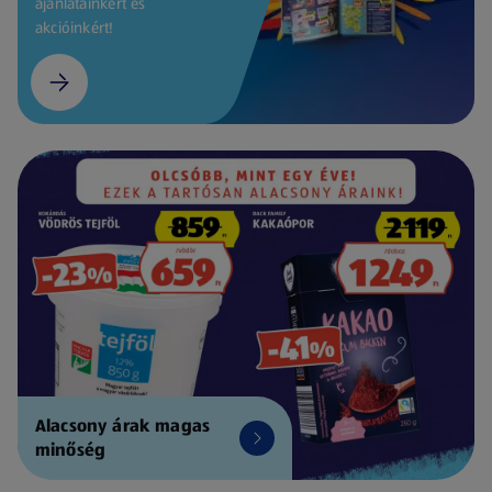
ajánlatainkért és
akcióinkért!
Alacsony árak magas
minőség