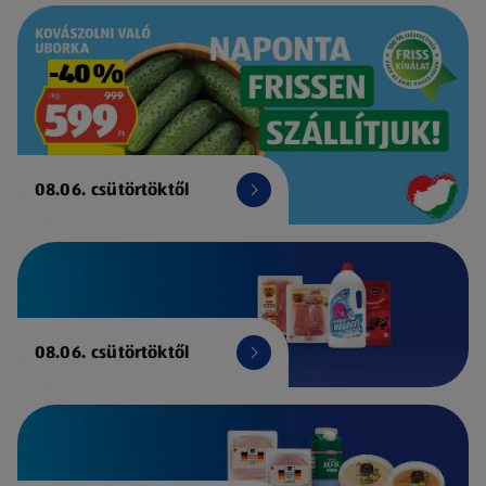
08.06. csütörtöktől
08.06. csütörtöktől