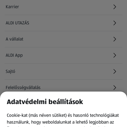
Karrier
(új oldalon nyílik meg)
ALDI UTAZÁS
(új oldalon nyílik meg)
A vállalat
ALDI App
Sajtó
Felelősségvállalás
Adatvédelmi beállítások
Információk
Cookie-kat (más néven sütiket) és hasonló technológiákat
Kérdőív
használunk, hogy weboldalunkat a lehető legjobban az