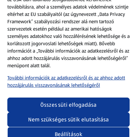
továbbításra, ahol a személyes adatok védelmének szintje
eltérhet az EU szabályaitól (az úgynevezett „Data Privacy
Adattörlő alkalmazás
Framework” szabályozási rendszer alá nem tartozó
szervezetek esetén például az amerikai hatóságok
Szervizpont
személyes adatokhoz való hozzáférésének lehetősége és a
(új oldalon nyílik meg)
korlátozott jogorvoslati lehetőségek miatt). Bővebb
információt a „További információk az adatkezelésről és az
Fedezz fel minket az interneten!
ahhoz adott hozzájárulás visszavonásának lehetőségéről”
menüpont alatt talál.
Töltsd le az ALDI Magyarország applikációt!
További információk az adatkezelésről és az ahhoz adott
hozzájárulás visszavonásának lehetőségéről
Összes süti elfogadása
Nem szükséges sütik elutasítása
Adatvédelem és szabályzat
Cookie beállítások módosítása
Felhasználási feltételek
Beállítások
(új oldalon nyílik meg)
Adatvédelem / Impresszum
Security policy