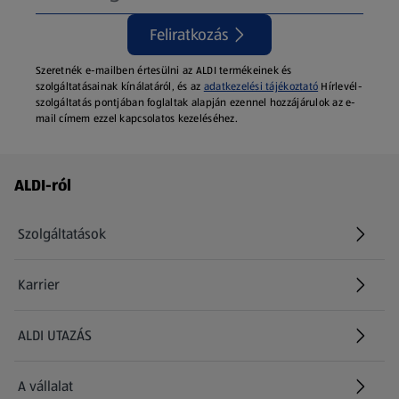
Feliratkozás
Szeretnék e-mailben értesülni az ALDI termékeinek és
szolgáltatásainak kínálatáról, és az
adatkezelési tájékoztató
Hírlevél-
szolgáltatás pontjában foglaltak alapján ezennel hozzájárulok az e-
mail címem ezzel kapcsolatos kezeléséhez.
Láblécmenü - további linkek
ALDI-ról
Szolgáltatások
Karrier
(új oldalon nyílik meg)
ALDI UTAZÁS
(új oldalon nyílik meg)
A vállalat