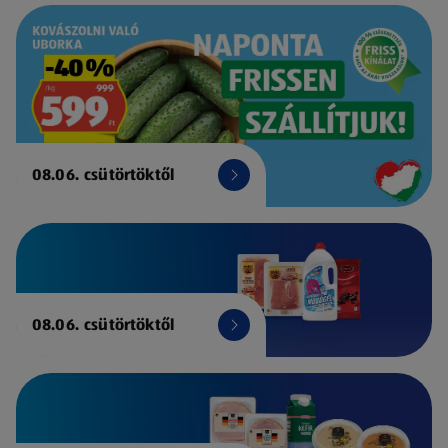
08.06. csütörtöktől
08.06. csütörtöktől