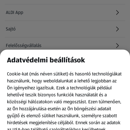
ALDI App
Sajtó
Felelősségvállalás
Adatvédelmi beállítások
Információk
Cookie-kat (más néven sütiket) és hasonló technológiákat
Kérdőív
használunk, hogy weboldalunkat a lehető legjobban az
Ön igényeihez igazítsuk.
Ezek a technológiák például
lehetővé teszik bizonyos funkciók használatát és a
Fizetési lehetőségek
közösségi hálózatokon való megosztást. Ezen túlmenően,
az Ön hozzájárulása esetén az Ön böngészési adatait
ALDI utalványok
gyűjtő és elemző sütiket használunk, személyre szabott
hirdetések megjelenítése céljából. Ennek során az adatok
az USA-ban található szolgáltatókhoz kerülhetnek
Árcsökkentés