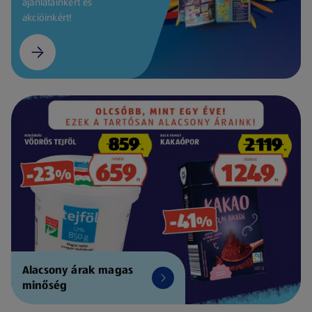
ajánlatainkért és
akcióinkért!
Alacsony árak magas
minőség