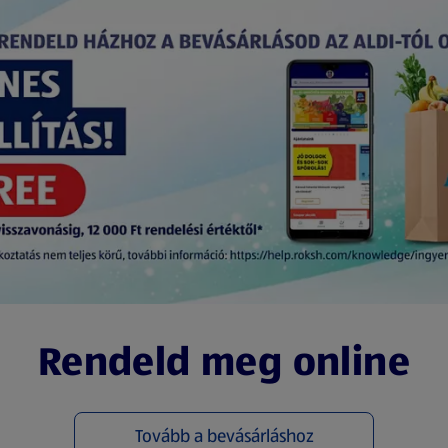
Rendeld meg online
Tovább a bevásárláshoz
(új oldalon nyílik meg)