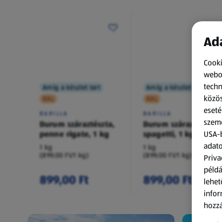
Ada
Cooki
webol
techn
Amíg a készlet tart
Amíg a készlet tart
közös
XXL
XXL
eseté
BARILLA
BARILLA
szemé
Durum száraztészta,
Durum száraztészta,
penne rigate, 1 kg
spagetti, 1 kg
USA-b
adato
1 kg
1 kg
(899,00 Ft/1 kg)
(899,00 Ft/1 kg)
Priva
példá
899,00 Ft
899,00 Ft
lehet
infor
hozzá