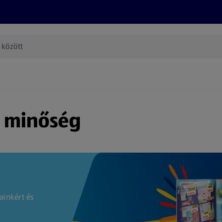
Termékeink
Online bevásárlás
Információk
Az én AL
(új oldalon nyílik meg)
s minőség
ainkért és