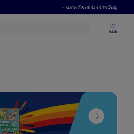
(új oldalon nyílik meg)
(új oldalon nyílik meg)
Karrier
GYIK és elérhetőség
Akciós újságok
ALDI Üzletek
Ajándékkártya
Szervizpont
Listák
DI-m