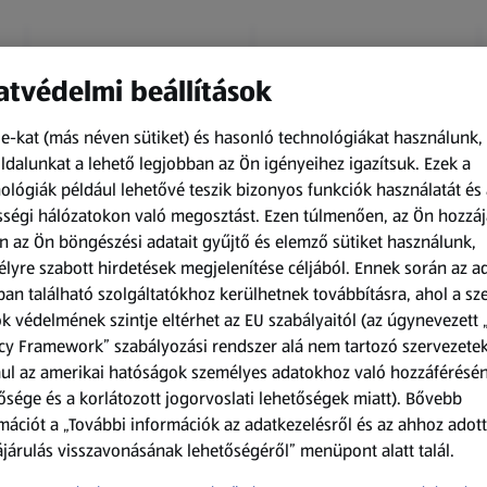
tvédelmi beállítások
e-kat (más néven sütiket) és hasonló technológiákat használunk,
dalunkat a lehető legjobban az Ön igényeihez igazítsuk.
Ezek a
ológiák például lehetővé teszik bizonyos funkciók használatát és 
Amíg a készlet tart
Amíg a készlet tart
ségi hálózatokon való megosztást. Ezen túlmenően, az Ön hozzáj
XXL
XXL
n az Ön böngészési adatait gyűjtő és elemző sütiket használunk,
ACTIMEL
O.B.
lyre szabott hirdetések megjelenítése céljából. Ennek során az a
Actimel joghurtital, 8
Procomfort tampon,
an található szolgáltatókhoz kerülhetnek továbbításra, ahol a s
palack
64 darab
k védelmének szintje eltérhet az EU szabályaitól (az úgynevezett 
0,8 kg
64 darabonként
(1 186,25 Ft/1 kg)
(59,36 Ft/1 darabonként)
cy Framework” szabályozási rendszer alá nem tartozó szervezete
ul az amerikai hatóságok személyes adatokhoz való hozzáférésé
949,00 Ft
3 799,00 Ft
ősége és a korlátozott jogorvoslati lehetőségek miatt). Bővebb
mációt a „További információk az adatkezelésről és az ahhoz adott
járulás visszavonásának lehetőségéről” menüpont alatt talál.