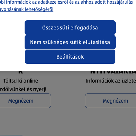
bi információk az adatkezelésről és az ahhoz adott hozzájárulás
avonásának lehetőségéről
Összes süti elfogadása
Nem szükséges sütik elutasítása
Beállítások
YEREMÉNYJÁTÉ
ÜZLETKERESŐ 
K
NYITVATART
Töltsd ki online
Információk az üzlete
rdőívünket és nyerj!
Megnézem
Megnézem