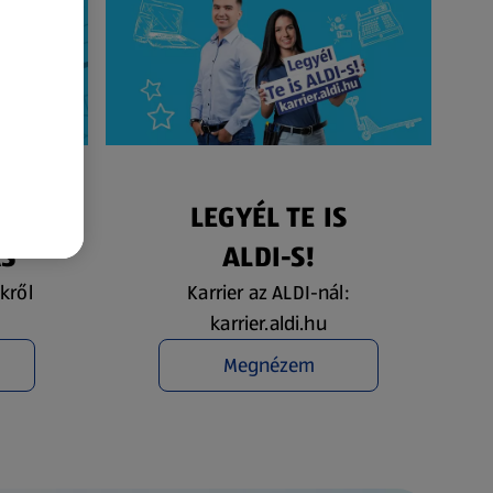
ÉS
LEGYÉL TE IS
ÁS
ALDI-S!
kről
Karrier az ALDI-nál:
karrier.aldi.hu
Megnézem