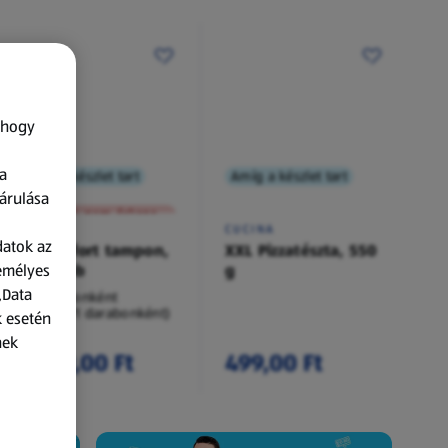
 hogy
a
Amíg a készlet tart
Amíg a készlet tart
XXL
árulása
A termék nem érkezett meg!
O.B.
CUCINA
datok az
Procomfort tampon,
XXL Pizzatészta, 550
zemélyes
54 darab
g
„Data
54 darabonként
(62,94 Ft/1 darabonként)
k esetén
nek
3 399,00 Ft
499,00 Ft