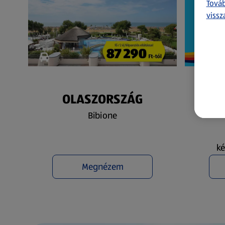
Továb
vissz
OLASZORSZÁG
N
Bibione
ké
Megnézem