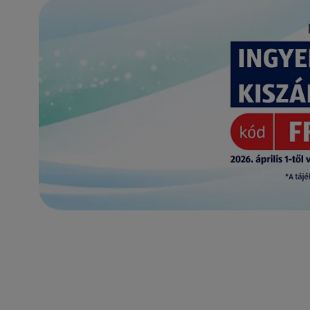
(új oldalon nyílik meg)