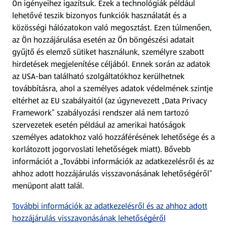
Ön igényeihez igazítsuk.
Ezek a technológiák például
lehetővé teszik bizonyos funkciók használatát és a
Fizetési lehetőségek
közösségi hálózatokon való megosztást. Ezen túlmenően,
az Ön hozzájárulása esetén az Ön böngészési adatait
ALDI utalványok
gyűjtő és elemző sütiket használunk, személyre szabott
hirdetések megjelenítése céljából. Ennek során az adatok
az USA-ban található szolgáltatókhoz kerülhetnek
Árcsökkentés
továbbításra, ahol a személyes adatok védelmének szintje
eltérhet az EU szabályaitól (az úgynevezett „Data Privacy
Adattörlő alkalmazás
Framework” szabályozási rendszer alá nem tartozó
szervezetek esetén például az amerikai hatóságok
Szervizpont
személyes adatokhoz való hozzáférésének lehetősége és a
(új oldalon nyílik meg)
korlátozott jogorvoslati lehetőségek miatt). Bővebb
információt a „További információk az adatkezelésről és az
Fedezz fel minket az interneten!
ahhoz adott hozzájárulás visszavonásának lehetőségéről”
menüpont alatt talál.
Töltsd le az ALDI Magyarország applikációt!
További információk az adatkezelésről és az ahhoz adott
hozzájárulás visszavonásának lehetőségéről