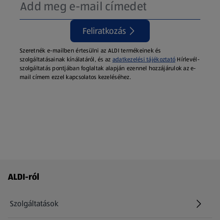
Feliratkozás
Szeretnék e-mailben értesülni az ALDI termékeinek és
szolgáltatásainak kínálatáról, és az
adatkezelési tájékoztató
Hírlevél-
szolgáltatás pontjában foglaltak alapján ezennel hozzájárulok az e-
mail címem ezzel kapcsolatos kezeléséhez.
Láblécmenü - további linkek
ALDI-ról
Szolgáltatások