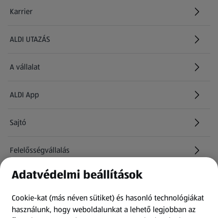
Karrier
(új oldalon nyílik meg)
ALDI UTAZÁS
(új oldalon nyílik meg)
A vállalat
ALDI App
Sajtó
Felelősségvállalás
Adatvédelmi beállítások
Információk
Cookie-kat (más néven sütiket) és hasonló technológiákat
Kérdőív
használunk, hogy weboldalunkat a lehető legjobban az