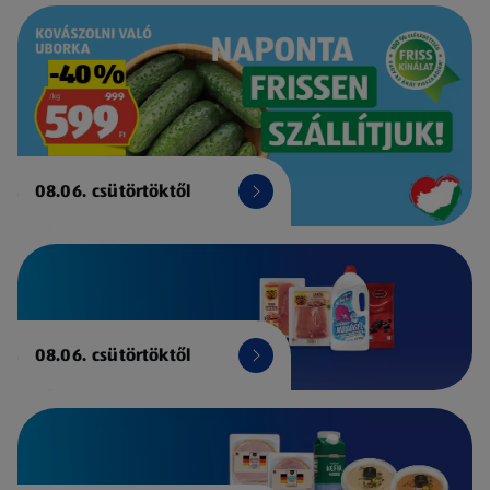
08.06. csütörtöktől
08.06. csütörtöktől