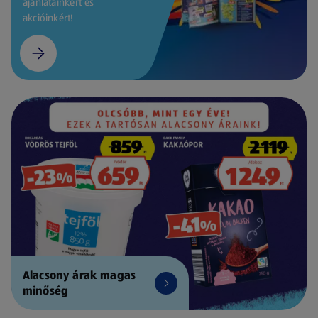
ajánlatainkért és
akcióinkért!
Alacsony árak magas
minőség