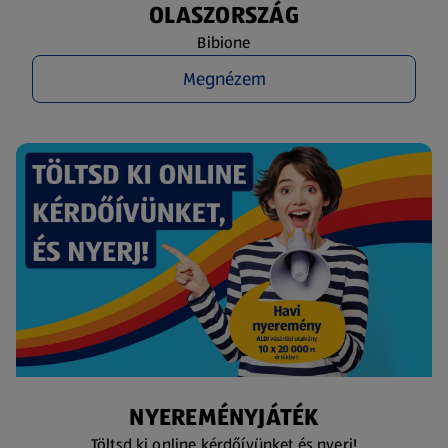
OLASZORSZÁG
Bibione
Megnézem
NYEREMÉNYJÁTÉK
Töltsd ki online kérdőívünket és nyerj!