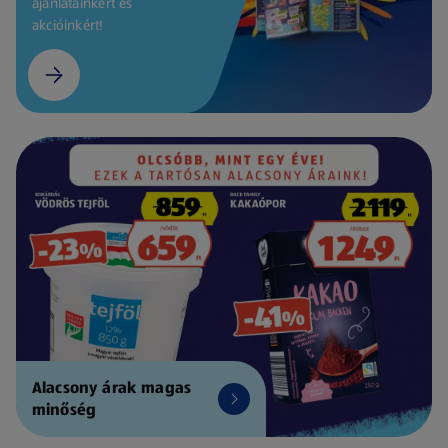
ajánlatainkért és
akcióinkért!
Alacsony árak magas
minőség