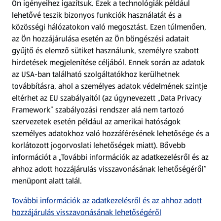
Ön igényeihez igazítsuk.
Ezek a technológiák például
lehetővé teszik bizonyos funkciók használatát és a
Fizetési lehetőségek
közösségi hálózatokon való megosztást. Ezen túlmenően,
az Ön hozzájárulása esetén az Ön böngészési adatait
ALDI utalványok
gyűjtő és elemző sütiket használunk, személyre szabott
hirdetések megjelenítése céljából. Ennek során az adatok
az USA-ban található szolgáltatókhoz kerülhetnek
Árcsökkentés
továbbításra, ahol a személyes adatok védelmének szintje
eltérhet az EU szabályaitól (az úgynevezett „Data Privacy
Adattörlő alkalmazás
Framework” szabályozási rendszer alá nem tartozó
szervezetek esetén például az amerikai hatóságok
Szervizpont
személyes adatokhoz való hozzáférésének lehetősége és a
(új oldalon nyílik meg)
korlátozott jogorvoslati lehetőségek miatt). Bővebb
információt a „További információk az adatkezelésről és az
Fedezz fel minket az interneten!
ahhoz adott hozzájárulás visszavonásának lehetőségéről”
menüpont alatt talál.
Töltsd le az ALDI Magyarország applikációt!
További információk az adatkezelésről és az ahhoz adott
hozzájárulás visszavonásának lehetőségéről