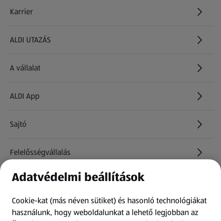
Karrier
(új oldalon nyílik meg)
ALDI UTAZÁS
(új oldalon nyílik meg)
A vállalat
ALDI App
Sajtó
Felelősségvállalás
Adatvédelmi beállítások
Információk
Cookie-kat (más néven sütiket) és hasonló technológiákat
Kérdőív
használunk, hogy weboldalunkat a lehető legjobban az