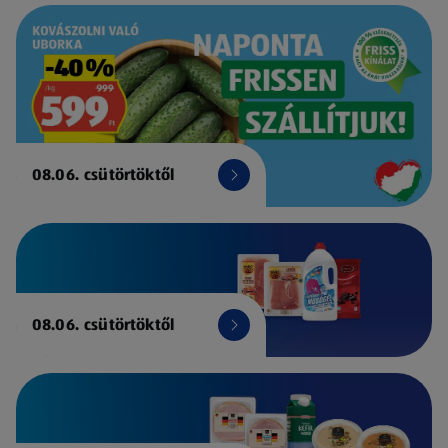
08.06. csütörtöktől
08.06. csütörtöktől