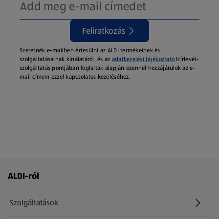
Feliratkozás
Szeretnék e-mailben értesülni az ALDI termékeinek és
szolgáltatásainak kínálatáról, és az
adatkezelési tájékoztató
Hírlevél-
szolgáltatás pontjában foglaltak alapján ezennel hozzájárulok az e-
mail címem ezzel kapcsolatos kezeléséhez.
Láblécmenü - további linkek
ALDI-ról
Szolgáltatások