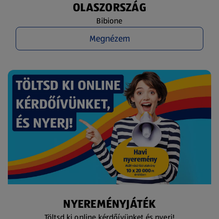
OLASZORSZÁG
Bibione
Megnézem
NYEREMÉNYJÁTÉK
Töltsd ki online kérdőívünket és nyerj!