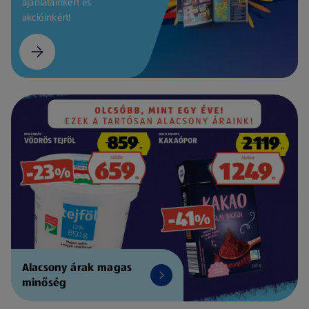
ajánlatainkért és
akcióinkért!
Alacsony árak magas
minőség