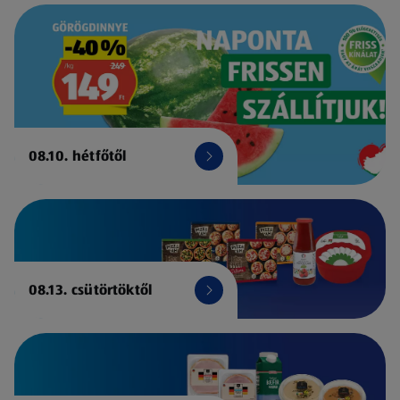
08.10. hétfőtől
08.13. csütörtöktől