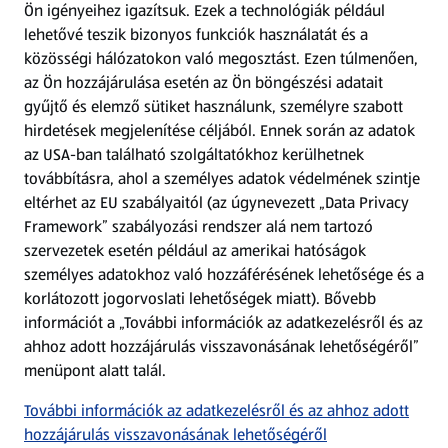
Ön igényeihez igazítsuk.
Ezek a technológiák például
lehetővé teszik bizonyos funkciók használatát és a
Fizetési lehetőségek
közösségi hálózatokon való megosztást. Ezen túlmenően,
az Ön hozzájárulása esetén az Ön böngészési adatait
ALDI utalványok
gyűjtő és elemző sütiket használunk, személyre szabott
hirdetések megjelenítése céljából. Ennek során az adatok
az USA-ban található szolgáltatókhoz kerülhetnek
Árcsökkentés
továbbításra, ahol a személyes adatok védelmének szintje
eltérhet az EU szabályaitól (az úgynevezett „Data Privacy
Adattörlő alkalmazás
Framework” szabályozási rendszer alá nem tartozó
szervezetek esetén például az amerikai hatóságok
Szervizpont
személyes adatokhoz való hozzáférésének lehetősége és a
(új oldalon nyílik meg)
korlátozott jogorvoslati lehetőségek miatt). Bővebb
információt a „További információk az adatkezelésről és az
Fedezz fel minket az interneten!
ahhoz adott hozzájárulás visszavonásának lehetőségéről”
menüpont alatt talál.
Töltsd le az ALDI Magyarország applikációt!
További információk az adatkezelésről és az ahhoz adott
hozzájárulás visszavonásának lehetőségéről