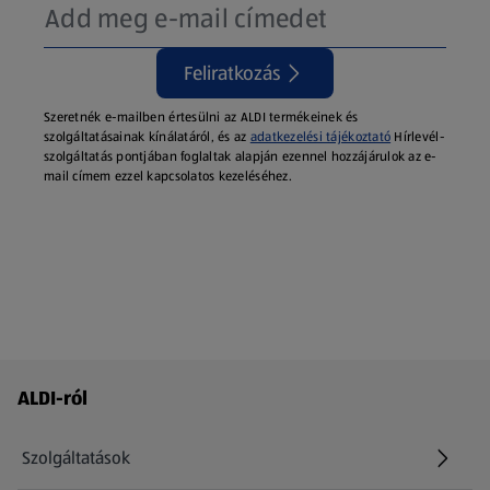
Feliratkozás
Szeretnék e-mailben értesülni az ALDI termékeinek és
szolgáltatásainak kínálatáról, és az
adatkezelési tájékoztató
Hírlevél-
szolgáltatás pontjában foglaltak alapján ezennel hozzájárulok az e-
mail címem ezzel kapcsolatos kezeléséhez.
Láblécmenü - további linkek
ALDI-ról
Szolgáltatások