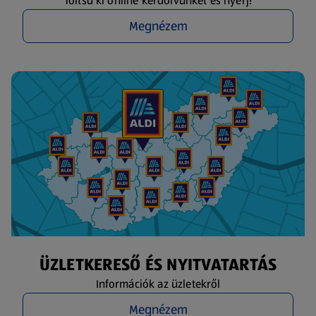
Töltsd ki online kérdőívünket és nyerj!
Megnézem
ÜZLETKERESŐ ÉS NYITVATARTÁS
Információk az üzletekről
Megnézem