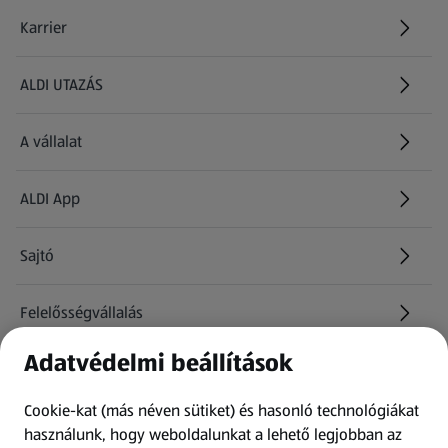
Karrier
(új oldalon nyílik meg)
ALDI UTAZÁS
(új oldalon nyílik meg)
A vállalat
ALDI App
Sajtó
Felelősségvállalás
Adatvédelmi beállítások
Információk
Cookie-kat (más néven sütiket) és hasonló technológiákat
Kérdőív
használunk, hogy weboldalunkat a lehető legjobban az