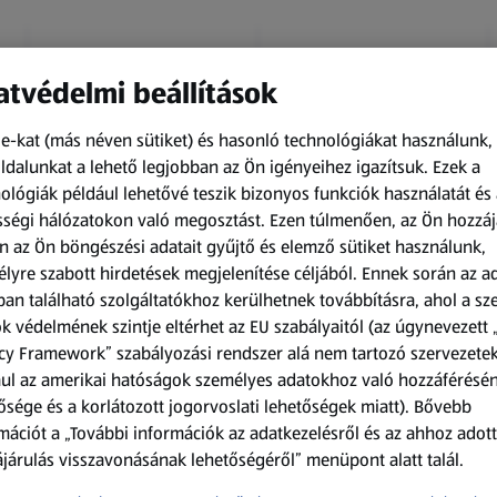
tvédelmi beállítások
e-kat (más néven sütiket) és hasonló technológiákat használunk,
dalunkat a lehető legjobban az Ön igényeihez igazítsuk.
Ezek a
ológiák például lehetővé teszik bizonyos funkciók használatát és 
Amíg a készlet tart
Amíg a készlet tart
ségi hálózatokon való megosztást. Ezen túlmenően, az Ön hozzáj
XXL
XXL
n az Ön böngészési adatait gyűjtő és elemző sütiket használunk,
ACTIMEL
O.B.
lyre szabott hirdetések megjelenítése céljából. Ennek során az a
Actimel joghurtital, 8
Procomfort tampon,
an található szolgáltatókhoz kerülhetnek továbbításra, ahol a s
palack
64 darab
k védelmének szintje eltérhet az EU szabályaitól (az úgynevezett 
0,8 kg
64 darabonként
(1 186,25 Ft/1 kg)
(59,36 Ft/1 darabonként)
cy Framework” szabályozási rendszer alá nem tartozó szervezete
ul az amerikai hatóságok személyes adatokhoz való hozzáférésé
949,00 Ft
3 799,00 Ft
ősége és a korlátozott jogorvoslati lehetőségek miatt). Bővebb
mációt a „További információk az adatkezelésről és az ahhoz adott
járulás visszavonásának lehetőségéről” menüpont alatt talál.