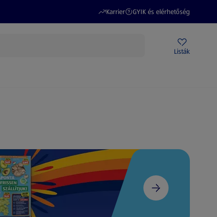
(új oldalon nyílik meg)
(új oldalon nyílik meg)
Karrier
GYIK és elérhetőség
Akciós újságok
ALDI Üzletek
Ajándékkártya
Szervizpont
Listák
DI-m