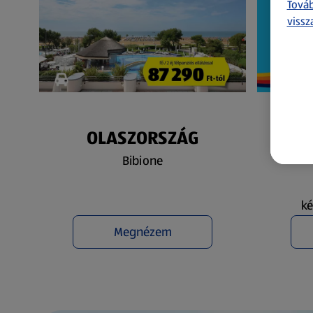
Továb
vissz
OLASZORSZÁG
N
Bibione
ké
Megnézem