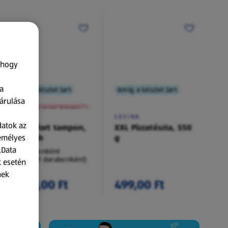
 hogy
a
Amíg a készlet tart
Amíg a készlet tart
XXL
árulása
A termék nem érkezett meg!
O.B.
CUCINA
datok az
Procomfort tampon,
XXL Pizzatészta, 550
zemélyes
54 darab
g
„Data
54 darabonként
(62,94 Ft/1 darabonként)
k esetén
nek
3 399,00 Ft
499,00 Ft