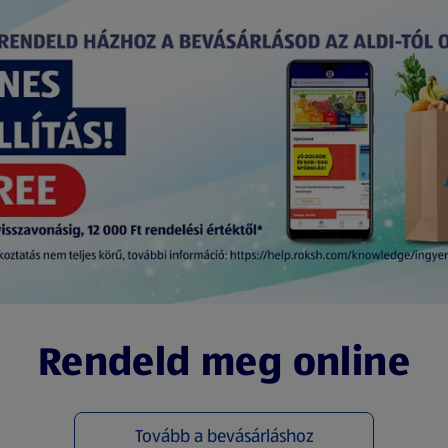
Rendeld meg online
Tovább a bevásárláshoz
(új oldalon nyílik meg)