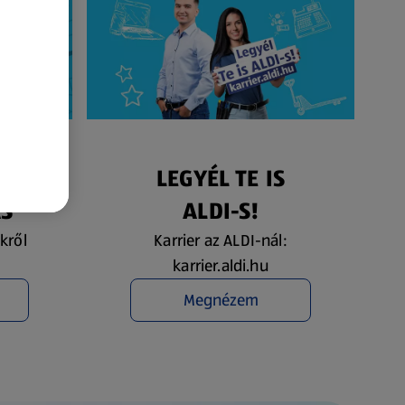
ÉS
LEGYÉL TE IS
ÁS
ALDI-S!
kről
Karrier az ALDI-nál:
karrier.aldi.hu
Megnézem