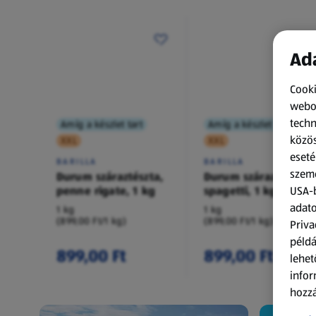
Ada
Cooki
webol
techn
Amíg a készlet tart
Amíg a készlet tart
közös
XXL
XXL
eseté
BARILLA
BARILLA
szemé
Durum száraztészta,
Durum száraztészta,
penne rigate, 1 kg
spagetti, 1 kg
USA-b
adato
1 kg
1 kg
(899,00 Ft/1 kg)
(899,00 Ft/1 kg)
Priva
példá
899,00 Ft
899,00 Ft
lehet
infor
hozzá