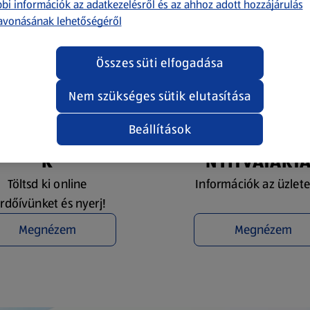
bi információk az adatkezelésről és az ahhoz adott hozzájárulás
avonásának lehetőségéről
Összes süti elfogadása
Nem szükséges sütik elutasítása
Beállítások
YEREMÉNYJÁTÉ
ÜZLETKERESŐ 
K
NYITVATART
Töltsd ki online
Információk az üzlete
rdőívünket és nyerj!
Megnézem
Megnézem