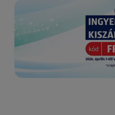
(új oldalon nyílik meg)