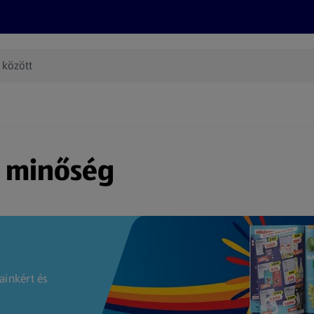
Termékeink
Online bevásárlás
Információk
Az én AL
(új oldalon nyílik meg)
s minőség
ainkért és